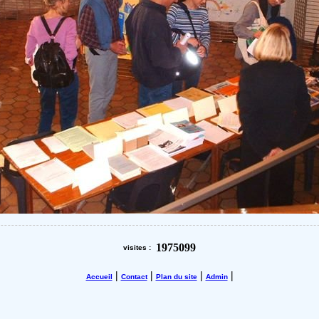
1975099
visites :
|
|
|
|
Accueil
Contact
Plan du site
Admin