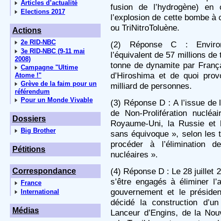
Articles d’actualité
fusion de l’hydrogène) en 
Elections 2017
l’explosion de cette bombe à 
ou TriNitroToluène.
Actions
2e RID-NBC
(2) Réponse C : Environ
3e RID-NBC (9-11 mai
l’équivalent de 57 millions de
2008)
tonne de dynamite par Franç
Campagne "Ultime
d’Hiroshima et de quoi prov
Atome !"
Grève de la faim pour un
milliard de personnes.
référendum
Pour un Monde Vivable
(3) Réponse D : A l’issue de 
de Non-Prolifération nucléai
Dossiers
Royaume-Uni, la Russie et 
Big Brother
sans équivoque », selon les t
procéder à l’élimination d
Pétitions
nucléaires ».
(4) Réponse D : Le 28 juillet 
Correspondance
s’être engagés à éliminer l’
France
gouvernement et le présiden
International
décidé la construction d’u
Médias
Lanceur d’Engins, de la Nouv