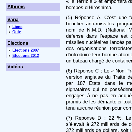
« le Terrible » et emportera 
Albums
bombes d’Hiroshima.
(5) Réponse A. C’est une fo
Varia
bouclier anti-missiles prog
Liens
nom de N.M.D. (National M
Quiz
défense dans l’espace est 
missiles nucléaires lancés pa
Elections
des organisations terrorist
Elections 2007
d’introduire leur bombe atom
Elections 2012
un bateau chargé de containe
Vidéos
(6) Réponse C : Le « Non Prol
version anglaise du Traité d
par 187 Etats dans le mo
signataires qui ne possèden
engagés à ne pas en acquér
promis de les démanteler tout
tenu aucune réunion pour com
(7) Réponse D : 22 %. Le
s’élevait à 272 milliards de 
372 milliards de dollars, soi