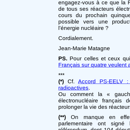
engagez-vous à ce que la F
de tous ses réacteurs élect
cours du prochain quinquen
possible vers une product
l’énergie nucléaire ?
Cordialement.
Jean-Marie Matagne
PS.
Pour celles et ceux qu
Français sur quatre veulent 
***
(*)
Cf.
Accord PS-EELV : l
radioactives
.
Ou comment la « gauche
électronucléaire français
prolonger la vie des réacteu
(**)
On manque en effet 
parlementaire ont signé
référendum, dont 104 déput