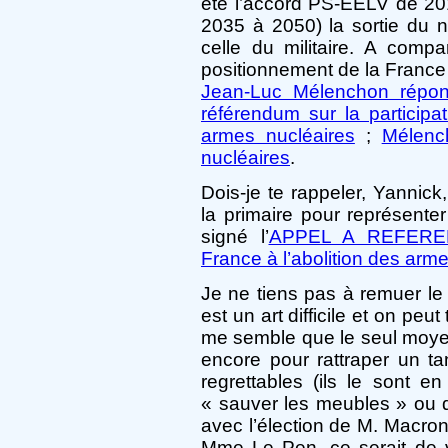
été l’accord PS-EELV de 2
2035 à 2050) la sortie du nu
celle du militaire. A compa
positionnement de la France
Jean-Luc Mélenchon répo
référendum sur la participa
armes nucléaires
;
Mélenc
nucléaires
.
Dois-je te rappeler, Yannic
la primaire pour représenter
signé l’
APPEL A REFEREND
France à l’abolition des arm
Je ne tiens pas à remuer le 
est un art difficile et on peu
me semble que le seul moye
encore pour rattraper un ta
regrettables (ils le sont e
« sauver les meubles » ou d
avec l’élection de M. Macro
Mme Le Pen, ce serait de v