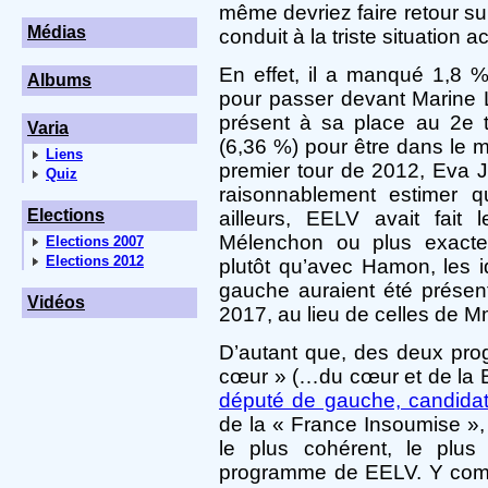
même devriez faire retour su
Médias
conduit à la triste situation ac
En effet, il a manqué 1,8 
Albums
pour passer devant Marine L
présent à sa place au 2e
Varia
(6,36 %) pour être dans le 
Liens
premier tour de 2012, Eva J
Quiz
raisonnablement estimer q
Elections
ailleurs, EELV avait fait
Mélenchon ou plus exacte
Elections 2007
Elections 2012
plutôt qu’avec Hamon, les i
gauche auraient été présent
Vidéos
2017, au lieu de celles de 
D’autant que, des deux pro
cœur » (…du cœur et de la
député de gauche, candida
de la « France Insoumise », l
le plus cohérent, le plus
programme de EELV. Y compri