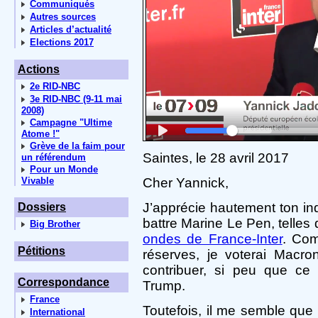
Communiqués
Autres sources
Articles d’actualité
Elections 2017
Actions
2e RID-NBC
3e RID-NBC (9-11 mai
2008)
Campagne "Ultime
Atome !"
Grève de la faim pour
Saintes, le 28 avril 2017
un référendum
Pour un Monde
Vivable
Cher Yannick,
J’apprécie hautement ton ind
Dossiers
battre Marine Le Pen, telles
Big Brother
ondes de France-Inter
. Com
Pétitions
réserves, je voterai Macro
contribuer, si peu que ce 
Correspondance
Trump.
France
Toutefois, il me semble que 
International