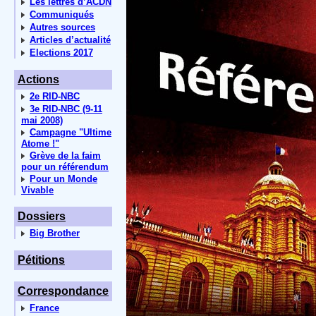
Les lettres d’ACDN
Communiqués
Autres sources
Articles d’actualité
Elections 2017
Actions
2e RID-NBC
3e RID-NBC (9-11
mai 2008)
Campagne "Ultime
Atome !"
Grève de la faim
pour un référendum
Pour un Monde
Vivable
Dossiers
Big Brother
Pétitions
Correspondance
France