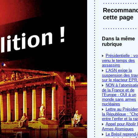
Recommand
cette page
Dans la même
rubrique
Présidentielle : vo
venu le temps des
assassins
L’ASN exige la
suspension des tra
sur le réacteur EPR.
NON à l’atomisati
de la France et de
l’Europe - OUI à un
monde sans armes
nucléaires
Lettre au Présiden
la République : "Cho
entre l’enfer et la ra
Appel pour Abolir 
Armes Atomiques
Le Brésil reprend-i