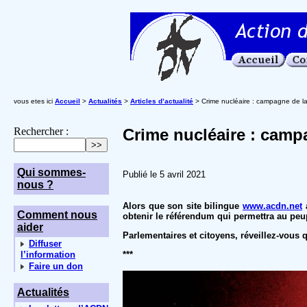
vous etes ici
Accueil
>
Actualités
>
Articles d’actualité
> Crime nucléaire : campagne de l
Rechercher :
Crime nucléaire : camp
Qui sommes-
Publié le 5 avril 2021
nous ?
Alors que son site bilingue
www.acdn.net
a
Comment nous
obtenir le référendum qui permettra au peupl
aider
Parlementaires et citoyens, réveillez-vous 
Diffuser
l’information
***
Faire un don
Actualités