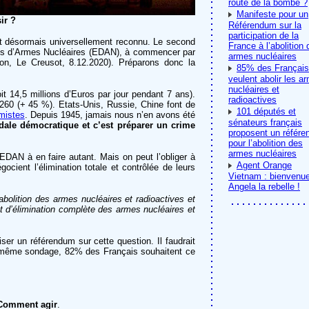
route de la bombe ?
Manifeste pour un
ir ?
Référendum sur la
participation de la
st désormais universellement reconnu. Le second
France à l’abolition
 Dotés d’Armes Nucléaires (EDAN), à commencer par
armes nucléaires
n, Le Creusot, 8.12.2020). Préparons donc la
85% des Français
veulent abolir les a
nucléaires et
 14,5 millions d’Euros par jour pendant 7 ans).
radioactives
260 (+ 45 %). Etats-Unis, Russie, Chine font de
101 députés et
mistes
. Depuis 1945, jamais nous n’en avons été
sénateurs français
dale démocratique et c’est préparer un crime
proposent un référ
pour l’abolition des
armes nucléaires
EDAN à en faire autant. Mais on peut l’obliger à
Agent Orange
ocient l’élimination totale et contrôlée de leurs
Vietnam : bienvenu
Angela la rebelle !
abolition des armes nucléaires et radioactives et
 et d’élimination complète des armes nucléaires et
er un référendum sur cette question. Il faudrait
le même sondage, 82% des Français souhaitent ce
Comment agir
.