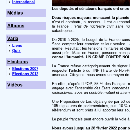
International
Les députés et sénateurs français ont entre
Médias
Deux risques majeurs menacent la planète 
n’est ni combattu, ni reconnu. Il est au cont
Albums
la France :
"Pas de nucléaire civil sans nucl
catastrophe…
Varia
De 2019 à 2025, le budget de la France consa
Sans compter leur entretien et leur service.
Liens
même. Résultat : les tensions militaires et cl
Quiz
aussi près. Mais en France, personne n’en pa
contre l’humanité. UN CRIME CONTRE NO
Elections
La France refuse catégoriquement de signer le
Elections 2007
respecter l’article 6 du TNP (Traité de Non-Pr
Elections 2012
arsenaux. Citoyens, nous avons un moyen de le 
En effet, d’après l’IFOP, 85 % des Français 
Vidéos
engage avec l’ensemble des Etats concernés des
radioactives, sous un contrôle mutuel et interna
Une Proposition de Loi, déjà signée par 50 dé
185 signatures de parlementaires, puis 10 % 
référendum et sont prêts à lui apporter leur s
Le peuple français peut encore ouvrir la voie 
Nous avons jusqu’au 28 février 2022 pour o