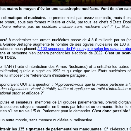
 les mains le moyen d’éviter une catastrophe nucléaire. Vont-ils s’en sais
: climatique et nucléaire.
Le premier n’est pas assez combattu, mais il e
raire promu, sous ses formes militaire et civile, par tous les chefs d’Etats
éaire miliaire, pas de nucléaire militaire sans nucléaire civil !"
(E. Macro
cré à moderniser ses armes nucléaires passe de 4 à 6 milliards par an (soit
 La Grande-Bretagne augmente le nombre de ses ogives nucléaires de 180 à 
imatiques nous placent
à 100 secondes de l’Apocalypse selon les savants ato
rle et personne n’en parlera pendant les élections de 2022.
C’est un scan
US TOUS.
 TIAN (Traité d’Interdiction des Armes Nucléaires) et a entraîné les autres 
olifération) qu’elle a signé en 1992 et qui exige que les Etats nucléaires nég
lui imposer : le "référendum d’initiative partagée".
répondraient OUI à la question :
"Approuvez-vous que la France participe à l’
 négociations visant à établir, ratifier et appliquer un traité d’interdiction
tional strict et efficace ?"
putés et sénateurs, membres de 14 groupes parlementaires, prévoit d’organis
de soutiens citoyens recueillis en 9 mois par Internet ou en mairie. Selon 
outien s’il se trouve 1/5 du Parlement pour le demander.
C’est donc possible !
à un autre monde, sans menace nucléaire ni radioactive.
btenir les 135 signatures de parlementaires manquantes.
Cf.
ci-dessous