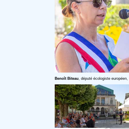
Benoît Biteau
, député écologiste européen, 