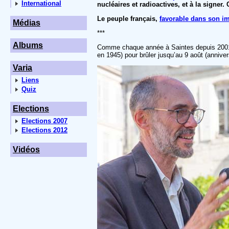
International
nucléaires et radioactives, et à la signer.
Le peuple français,
favorable dans son im
Médias
***
Albums
Comme chaque année à Saintes depuis 2001,
en 1945) pour brûler jusqu’au 9 août (anniv
Varia
Liens
Quiz
Elections
Elections 2007
Elections 2012
Vidéos