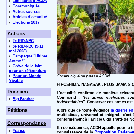
Les lettres d’ACDN
Communiqués
Autres sources
Articles d’actualité
Elections 2017
Actions
2e RID-NBC
3e RID-NBC (9-11
mai 2008)
Campagne "Ultime
Atome !"
Grève de la faim
pour un référendum
Pour un Monde
Communiqué de presse ACDN
Vivable
HIROSHIMA, NAGASAKI, PLUS JAMAIS Ç
Dossiers
L’actualité confirme de manière éclatan
Command :
"les armes nucléaires son
Big Brother
indéfendables"
. Conserver ces armes est
Pétitions
Alors que de toute évidence
la guerre en
multilatéral, universel et intégral, c’es
conformément à l’article 6 du Traité de No
Correspondance
En conséquence, ACDN appelle pour la troi
France
connaissance de la
Proposition Parlemen