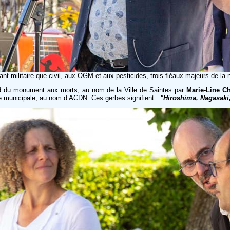
t militaire que civil, aux OGM et aux pesticides, trois fléaux majeurs de la n
d du monument aux morts, au nom de la Ville de Saintes par
Marie-Line C
re municipale, au nom d’ACDN. Ces gerbes signifient :
"Hiroshima, Nagasaki,