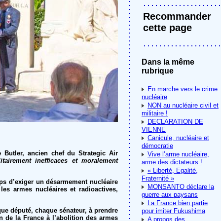
Recommander
cette page
Dans la même
rubrique
En marche vers le crime
nucléaire
NON au nucléaire civil et
militaire !
DECLARATION DE
VIENNE
Canicule, nucléaire et
démocratie
 Butler, ancien chef du Strategic Air
Vive l’arme nucléaire,
itairement inefficaces et moralement
arme des dictateurs !
« Liberté, Egalité,
Fraternité »
emps d’exiger un désarmement nucléaire
MONSANTO déclare la
s les armes nucléaires et radioactives,
guerre aux paysans
La France bien partie
aque député, chaque sénateur, à prendre
pour imiter Fukushima
n de la France à l’abolition des armes
A propos des