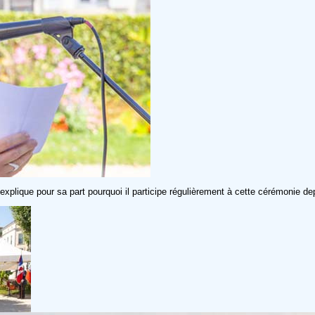
explique pour sa part pourquoi il participe régulièrement à cette cérémonie d