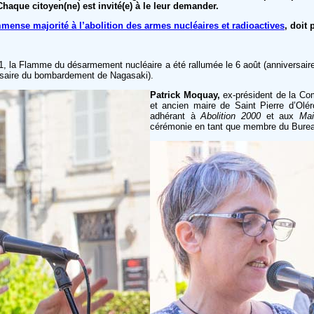
 Chaque citoyen(ne) est invité(e) à le leur demander.
mense majorité à l’abolition des armes nucléaires et radioactives
, doit 
 la Flamme du désarmement nucléaire a été rallumée le 6 août (anniversai
ersaire du bombardement de Nagasaki).
Patrick Moquay,
ex-président de la Co
et ancien maire de Saint Pierre d’Olér
adhérant à
Abolition 2000
et aux
Mai
cérémonie en tant que membre du Bure