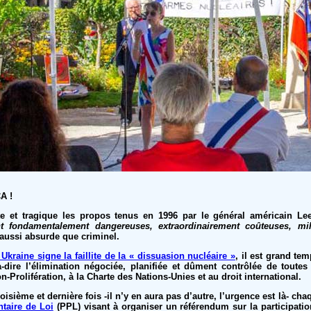
A !
te et tragique les propos tenus en 1996 par le général américain Lee
t fondamentalement dangereuses, extraordinairement coûteuses, mil
 aussi absurde que criminel.
 Ukraine signe la faillite de la « dissuasion nucléaire »
, il est grand t
t-à-dire l’élimination négociée, planifiée et dûment contrôlée de toute
n-Prolifération, à la Charte des Nations-Unies et au droit international.
sième et dernière fois -il n’y en aura pas d’autre, l’urgence est là- ch
taire de Loi
(PPL) visant à organiser un référendum sur la participatio