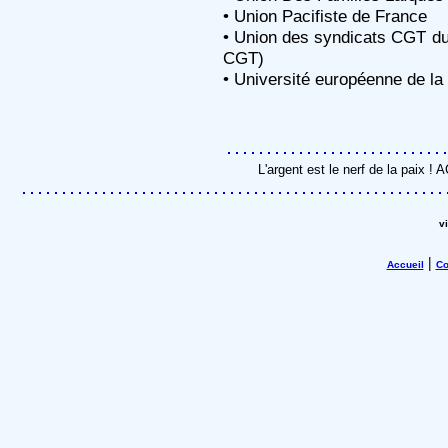
• Union Pacifiste de France
• Union des syndicats CGT d
CGT)
• Université européenne de la
L'argent est le nerf de la paix !
v
|
Accueil
Co