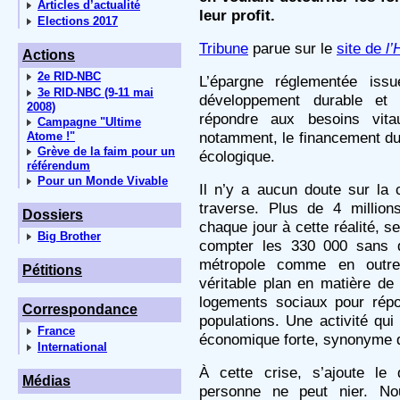
Articles d’actualité
leur profit.
Elections 2017
Tribune
parue sur le
site de
l’
Actions
2e RID-NBC
L’épargne réglementée iss
3e RID-NBC (9-11 mai
développement durable et 
2008)
répondre aux besoins vita
Campagne "Ultime
notamment, le financement du 
Atome !"
Grève de la faim pour un
écologique.
référendum
Pour un Monde Vivable
Il n’y a aucun doute sur la
traverse. Plus de 4 millio
Dossiers
chaque jour à cette réalité, s
Big Brother
compter les 330 000 sans d
métropole comme en outre
Pétitions
véritable plan en matière de
logements sociaux pour répo
Correspondance
populations. Une activité qui 
France
économique forte, synonyme d
International
À cette crise, s’ajoute le
Médias
personne ne peut nier. No