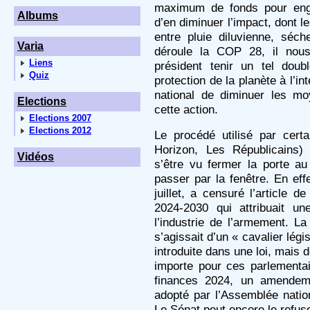
maximum de fonds pour engag
Albums
d’en diminuer l’impact, dont le
entre pluie diluvienne, séc
Varia
déroule la COP 28, il nous
Liens
président tenir un tel dou
Quiz
protection de la planète à l’in
national de diminuer les mo
Elections
cette action.
Elections 2007
Elections 2012
Le procédé utilisé par cert
Horizon, Les Républicains) 
Vidéos
s’être vu fermer la porte au 
passer par la fenêtre. En effe
juillet, a censuré l’article d
2024-2030 qui attribuait un
l’industrie de l’armement. La
s’agissait d’un « cavalier légis
introduite dans une loi, mais 
importe pour ces parlementai
finances 2024, un amendemen
adopté par l’Assemblée natio
Le Sénat peut encore le refu