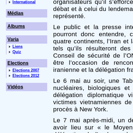
organisateurs qu’il s’effor
International
débat et à celui du lendemai
Médias
représenté.
Le public et la presse int
Albums
pourront donc entendre, 
Varia
quatre continents, l’Iran et
Liens
tels qu’ils résulteront de
Quiz
Conseil de sécurité de l’O
être l’occasion de rencon
Elections
iranienne et la délégation fr
Elections 2007
Elections 2012
Le 6 mai au soir, une Tab
Vidéos
nucléaires, biologiques e
délégation diplomatique 
victimes vietnamiennes de
procès à New York.
Le 7 mai après-midi, un déb
avoir lieu sur « le Moyen