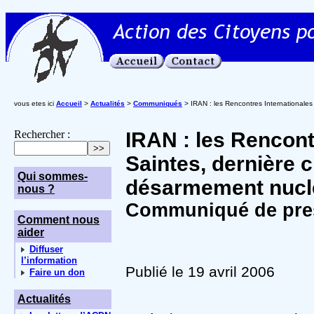
vous etes ici
Accueil
>
Actualités
>
Communiqués
> IRAN : les Rencontres Internationales
Rechercher :
IRAN : les Rencont
Saintes, dernière c
Qui sommes-
désarmement nuclé
nous ?
Communiqué de pre
Comment nous
aider
Diffuser
l’information
Publié le 19 avril 2006
Faire un don
Actualités