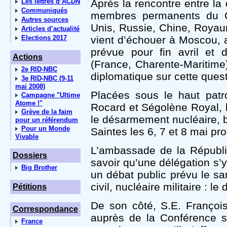
Les lettres d’ACDN
Après la rencontre entre la 
Communiqués
membres permanents du Co
Autres sources
Unis, Russie, Chine, Royau
Articles d’actualité
Elections 2017
vient d’échouer à Moscou, a
prévue pour fin avril et d
Actions
(France, Charente-Maritime
2e RID-NBC
diplomatique sur cette quest
3e RID-NBC (9-11
mai 2008)
Placées sous le haut patr
Campagne "Ultime
Atome !"
Rocard et Ségolène Royal, 
Grève de la faim
le désarmement nucléaire, b
pour un référendum
Pour un Monde
Saintes les 6, 7 et 8 mai pr
Vivable
L’ambassade de la Républiq
Dossiers
savoir qu’une délégation s’y 
Big Brother
un débat public prévu le sa
civil, nucléaire militaire : le
Pétitions
De son côté, S.E. Franço
Correspondance
auprès de la Conférence s
France