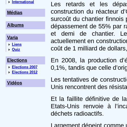
International
Les retards et les dépa
construction du réacteur d
Médias
surcoût du chantier finnois p
Albums
dépassement de 55% par rap
et demi de chantier. Le
Varia
actuellement en constructio
Liens
coût de 1 milliard de dollar
Quiz
En 2008, la production d’é
Elections
0,1%, tandis que celle d’or
Elections 2007
Elections 2012
Les tentatives de construct
Vidéos
Unis rencontrent des résist
Et la faillite définitive d
Etats-Unis renvoie à l’in
déchets radioactifs.
Largement dépeint comme un