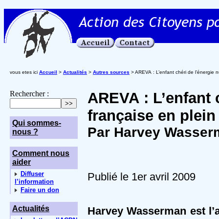
vous etes ici
Accueil
>
Actualités
>
Autres sources
> AREVA : L’enfant chéri de l’énergie n
Rechercher :
AREVA : L’enfant c
française en plein
Qui sommes-
Par Harvey Wasser
nous ?
Comment nous
aider
Diffuser
Publié le 1er avril 2009
l’information
Faire un don
Actualités
Harvey Wasserman est l’