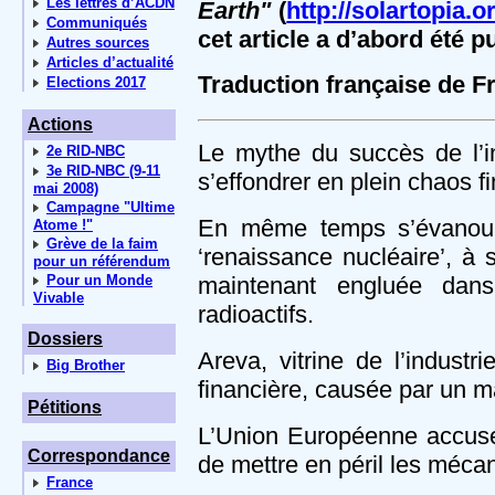
Les lettres d’ACDN
Earth"
(
http://solartopia.o
Communiqués
cet article a d’abord été p
Autres sources
Articles d’actualité
Traduction française de F
Elections 2017
Actions
Le mythe du succès de l’in
2e RID-NBC
3e RID-NBC (9-11
s’effondrer en plein chaos fi
mai 2008)
Campagne "Ultime
En même temps s’évanouit 
Atome !"
Grève de la faim
‘renaissance nucléaire’, à 
pour un référendum
Pour un Monde
maintenant engluée dans
Vivable
radioactifs.
Dossiers
Areva, vitrine de l’industri
Big Brother
financière, causée par un m
Pétitions
L’Union Européenne accuse 
Correspondance
de mettre en péril les méca
France