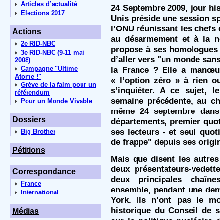
Articles d’actualité
24 Septembre 2009, jour his
Elections 2017
Unis préside une session sp
l’ONU réunissant les chefs
Actions
au désarmement et à la non
2e RID-NBC
propose à ses homologues p
3e RID-NBC (9-11 mai
d’aller vers "un monde sans
2008)
Campagne "Ultime
la France ? Elle a manœu
Atome !"
« l’option zéro » à rien ou
Grève de la faim pour un
s’inquiéter. A ce sujet, l
référendum
semaine précédente, au che
Pour un Monde Vivable
même 24 septembre dan
Dossiers
départements, premier quot
ses lecteurs - et seul quot
Big Brother
de frappe" depuis ses origi
Pétitions
Mais que disent les autres
deux présentateurs-vedett
Correspondance
deux principales chaînes
France
ensemble, pendant une dem
International
York. Ils n’ont pas le m
historique du Conseil de s
Médias