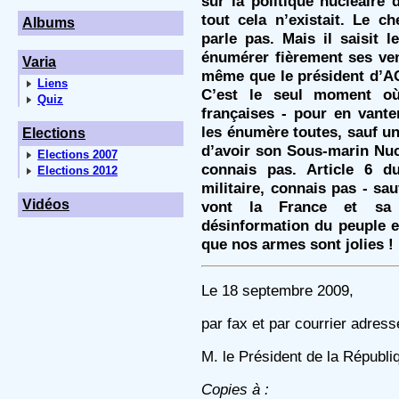
sur la politique nucléaire
tout cela n’existait. Le ch
Albums
parle pas. Mais il saisit 
énumérer fièrement ses ven
Varia
même que le président d’AC
Liens
C’est le seul moment où
Quiz
françaises - pour en vante
les énumère toutes, sauf un
Elections
d’avoir son Sous-marin Nuc
Elections 2007
connais pas. Article 6 d
Elections 2012
militaire, connais pas - sauf
Vidéos
vont la France et sa q
désinformation du peuple e
que nos armes sont jolies !
Le 18 septembre 2009,
par fax et par courrier adress
M. le Président de la Républi
Copies à :