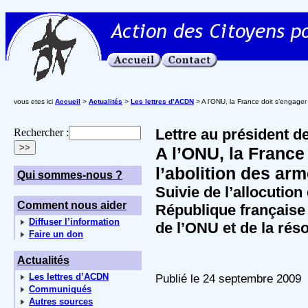
vous etes ici
Accueil
>
Actualités
>
Les lettres d’ACDN
> A l’ONU, la France doit s’engager 
Lettre au président d
Rechercher :
A l’ONU, la France
l’abolition des ar
Qui sommes-nous ?
Suivie de l’allocution
Comment nous aider
République française 
Diffuser l’information
de l’ONU et de la rés
Faire un don
Actualités
Les lettres d’ACDN
Publié le 24 septembre 2009
Communiqués
Autres sources