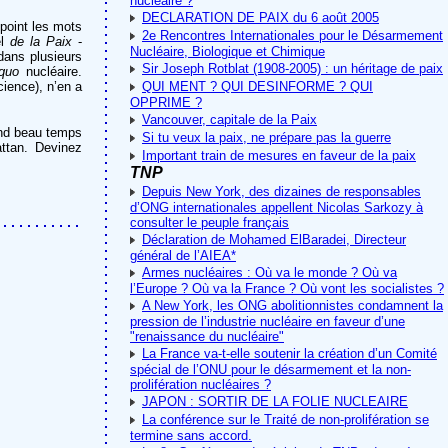
nucléaire ?
DECLARATION DE PAIX du 6 août 2005
point les mots
2e Rencontres Internationales pour le Désarmement
el
de la Paix
-
Nucléaire, Biologique et Chimique
dans plusieurs
Sir Joseph Rotblat (1908-2005) : un héritage de paix
 quo
nucléaire.
ience), n’en a
QUI MENT ? QUI DESINFORME ? QUI
OPPRIME ?
Vancouver, capitale de la Paix
rand beau temps
Si tu veux la paix, ne prépare pas la guerre
ttan. Devinez
Important train de mesures en faveur de la paix
TNP
Depuis New York, des dizaines de responsables
d’ONG internationales appellent Nicolas Sarkozy à
consulter le peuple français
Déclaration de Mohamed ElBaradei, Directeur
général de l’AIEA*
Armes nucléaires : Où va le monde ? Où va
l’Europe ? Où va la France ? Où vont les socialistes ?
A New York, les ONG abolitionnistes condamnent la
pression de l’industrie nucléaire en faveur d’une
"renaissance du nucléaire"
La France va-t-elle soutenir la création d’un Comité
spécial de l’ONU pour le désarmement et la non-
prolifération nucléaires ?
JAPON : SORTIR DE LA FOLIE NUCLEAIRE
La conférence sur le Traité de non-prolifération se
termine sans accord.