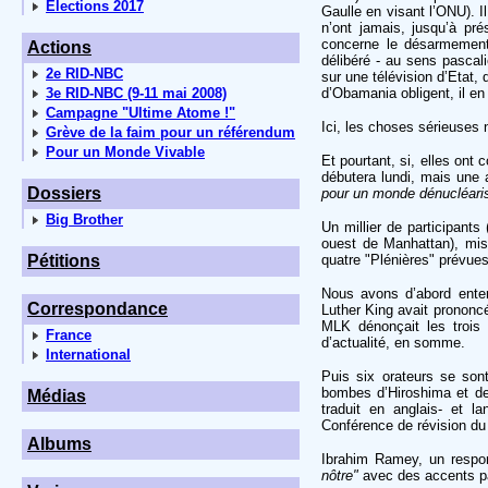
Elections 2017
Gaulle en visant l’ONU). Il
n’ont jamais, jusqu’à pr
concerne le désarmement n
Actions
délibéré - au sens pascal
2e RID-NBC
sur une télévision d’Etat
3e RID-NBC (9-11 mai 2008)
d’Obamania obligent, il en
Campagne "Ultime Atome !"
Ici, les choses sérieuses
Grève de la faim pour un référendum
Pour un Monde Vivable
Et pourtant, si, elles ont
débutera lundi, mais une 
Dossiers
pour un monde dénucléarisé
Big Brother
Un millier de participants
ouest de Manhattan), mise
Pétitions
quatre "Plénières" prévues
Nous avons d’abord enten
Correspondance
Luther King avait prononc
MLK dénonçait les trois p
France
d’actualité, en somme.
International
Puis six orateurs se son
bombes d’Hiroshima et de
Médias
traduit en anglais- et 
Conférence de révision du 
Albums
Ibrahim Ramey, un respo
nôtre"
avec des accents pa