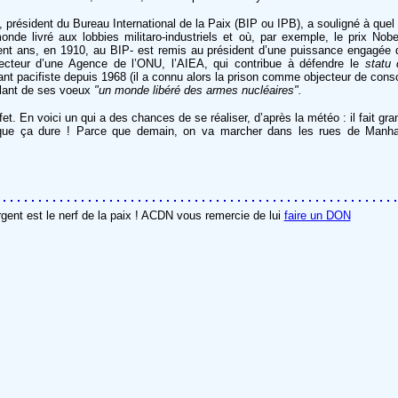
résident du Bureau International de la Paix (BIP ou IPB), a souligné à quel 
de livré aux lobbies militaro-industriels et où, par exemple, le prix Nob
e cent ans, en 1910, au BIP- est remis au président d’une puissance engagée 
ecteur d’une Agence de l’ONU, l’AIEA, qui contribue à défendre le
statu
t pacifiste depuis 1968 (il a connu alors la prison comme objecteur de consc
lant de ses voeux
"un monde libéré des armes nucléaires".
t. En voici un qui a des chances de se réaliser, d’après la météo : il fait g
que ça dure ! Parce que demain, on va marcher dans les rues de Manha
rgent est le nerf de la paix ! ACDN vous remercie de lui
faire un DON