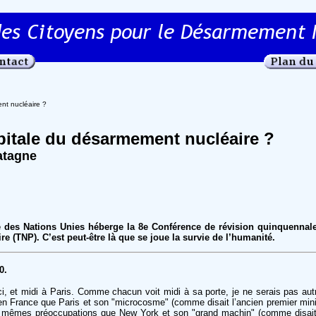
nt nucléaire ?
pitale du désarmement nucléaire ?
atagne
e des Nations Unies héberge la 8e Conférence de révision quinquennale
re (TNP). C’est peut-être là que se joue la survie de l’humanité.
0.
ici, et midi à Paris. Comme chacun voit midi à sa porte, je ne serais pas au
en France que Paris et son "microcosme" (comme disait l’ancien premier mi
x mêmes préoccupations que New York et son "grand machin" (comme disait