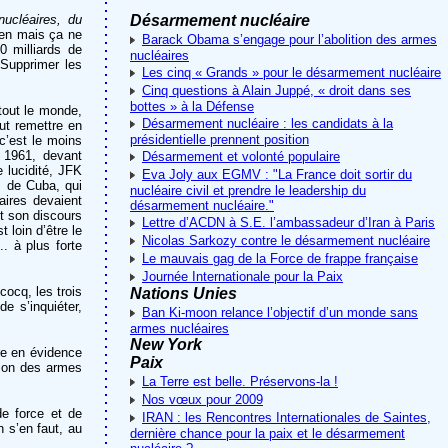
nucléaires, du
Désarmement nucléaire
bien mais ça ne
Barack Obama s’engage pour l’abolition des armes
0 milliards de
nucléaires
Supprimer les
Les cinq « Grands » pour le désarmement nucléaire
Cinq questions à Alain Juppé, « droit dans ses
bottes » à la Défense
 tout le monde,
Désarmement nucléaire : les candidats à la
ut remettre en
présidentielle prennent position
c’est le moins
 1961, devant
Désarmement et volonté populaire
 lucidité, JFK
Eva Joly aux EGMV : "La France doit sortir du
es de Cuba, qui
nucléaire civil et prendre le leadership du
aires devaient
désarmement nucléaire."
t son discours
Lettre d’ACDN à S.E. l’ambassadeur d’Iran à Paris
loin d’être le
Nicolas Sarkozy contre le désarmement nucléaire
. à plus forte
Le mauvais gag de la Force de frappe française
Journée Internationale pour la Paix
cocq, les trois
Nations Unies
e s’inquiéter,
Ban Ki-moon relance l’objectif d’un monde sans
armes nucléaires
New York
re en évidence
Paix
tion des armes
La Terre est belle. Préservons-la !
Nos vœux pour 2009
e force et de
IRAN : les Rencontres Internationales de Saintes,
n s’en faut, au
dernière chance pour la paix et le désarmement