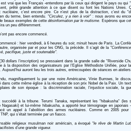
 est vrai que les Français -entendons par là ceux qui dirigent le pays ou qui "f
ésent, prêté grande attention à ce que disent ou font les Nations Unies. 
ucléaire, c’est encore pire. Ce n’est plus de la distraction, c’est du "d
ien du terme, bien entendu.
"Circulez, y a rien à voir"
: nous avons eu enco
, de beaux exemples de cette
désinformation par le mutisme.
Espérons que cett
 ira un peu différemment.
 n’ont pas encore commencé.
 commencé : hier vendredi, à 6 heures du soir, minuit heure de Paris. La Confér
autre, organisée par et pour les ONG, la précède. Il s’agit de la
"Conférence 
, pacifique, juste et soutenable".
 (30 dollars l’inscription) se pressaient dans la grande salle de "Riverside Ch
 à la disposition des organisateurs par l’Eglise Méthodiste Unifiée, pour l
. Aujourd’hui auront lieu les trois autres, entrecoupées de séances en ateliers
du, magnifiquement lu par une noire Américaine, Vinie Burrows, le disco
é dans cette même église à la réception de son prix Nobel de la Paix. Un text
laies de son époque : la discrimination raciale, l’injustice sociale, la gu
t succédé à la tribune. Terumi Tanaka, représentant les "hibakusha" (les 
 Nagasaki) et lui-même hibakusha, a apporté leur témoignage en japonais
lancé un appel à l’abolition des armes nucléaires. Comme en 2005 pour 
TNP, qui s’était terminée par un fiasco.
nsable religieux musulman noir américain, a évoqué
"le rêve de Martin Lut
cifistes d’une grande vigueur.