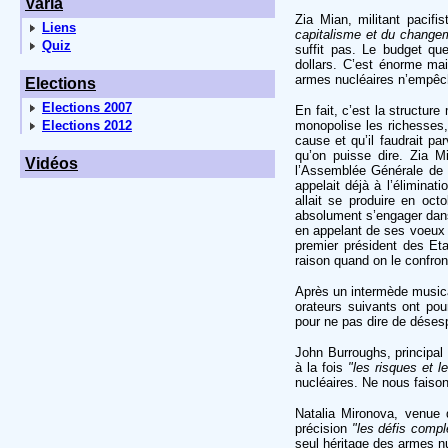
Varia
Zia Mian, militant pacifi
Liens
capitalisme et du changem
Quiz
suffit pas. Le budget qu
dollars. C’est énorme ma
armes nucléaires n’empêch
Elections
Elections 2007
En fait, c’est la structur
Elections 2012
monopolise les richesses,
cause et qu’il faudrait p
qu’on puisse dire. Zia M
Vidéos
l’Assemblée Générale de 
appelait déjà à l’éliminat
allait se produire en oc
absolument s’engager dans
en appelant de ses voeux
premier président des Eta
raison quand on le confro
Après un intermède musical
orateurs suivants ont pou
pour ne pas dire de désesp
John Burroughs, principal
à la fois
"les risques et 
nucléaires. Ne nous faiso
Natalia Mironova, venue
précision
"les défis comp
seul héritage des armes nuc