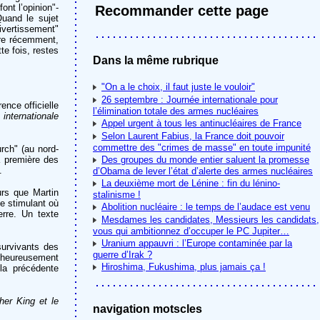
ont l’opinion"-
Recommander cette page
Quand le sujet
ivertissement"
re récemment,
e fois, restes
Dans la même rubrique
"On a le choix, il faut juste le vouloir"
26 septembre : Journée internationale pour
ence officielle
l’élimination totale des armes nucléaires
internationale
Appel urgent à tous les antinucléaires de France
Selon Laurent Fabius, la France doit pouvoir
commettre des "crimes de masse" en toute impunité
urch" (au nord-
a première des
Des groupes du monde entier saluent la promesse
.
d’Obama de lever l’état d’alerte des armes nucléaires
La deuxième mort de Lénine : fin du lénino-
urs que Martin
stalinisme !
e stimulant où
Abolition nucléaire : le temps de l’audace est venu
erre. Un texte
Mesdames les candidates, Messieurs les candidats,
vous qui ambitionnez d’occuper le PC Jupiter…
Uranium appauvri : l’Europe contaminée par la
survivants des
guerre d’Irak ?
 -heureusement
Hiroshima, Fukushima, plus jamais ça !
la précédente
her King et le
navigation motscles