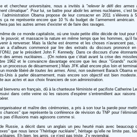
ste et chercheur universitaire, nous a invités à
"relever le défi des armes 
ent climatique".
Pour lui, se battre pour abolir les armes nucléaires, c’est 
e l’administration Obama propose de leur consacrer en 2011 s’élèvera à 5
is ça ne représente encore que 10 % du budget de l’armement américain. 
era pas les autres armes d’exister et de faire des ravages.
e même de ce monde capitaliste, où une toute petite élite décide de tout pour
 le pouvoir, et massacre la nature en même temps que les hommes, qu’il fa
arvenir à renverser. Mais la tâche est énorme et les choses n’avancent pas, 
ian a d’ailleurs commencé par lire des extraits du discours prononcé en
l’ONU, par le président John F. Kennedy. Dans ce discours d’une étonnante
ion des armes nucléaires... (On notera que c’était avant la crise des missil
tobre 1962 et le convaincre davantage encore que les deux "Grands" nuclé
 un processus de désarmement.) Mais JFK allait encore plus loin et terminai
 un monde libéré
de toutes les armes.
Ainsi, non seulement Barack Obama est 
ts-Unis à parler désarmement, mais encore son objectif est bien modeste..
nte aux
actes
et aux choix financiers de son administration.
 bienvenu en français, dû à la chanteuse féministe et pacifiste Catherine Le
rsuivi dans cette veine où les raisons d’espérer s’entremêlent aux raisons d
érer.
 organisateur et maître des cérémonies, a pris à son tour la parole pour mett
les chances"
que représente la conférence de révision du TNP pour l’élimina
ns pas d’illusions mais agissons comme si.
 de Russie, a décrit dans un anglais un peu heurté mais avec beaucoup d
lexes"
que nous lance
"l’héritage nucléaire",
héritage qu’elle ne limite pas, loi
léaires. Eh bien, les amis, ce n’est pas triste. J’y reviendrai.