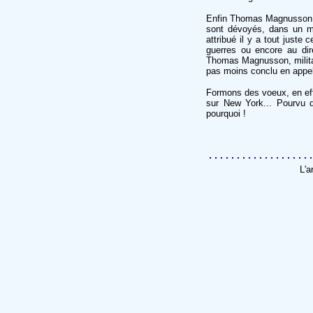
Enfin Thomas Magnusson, p
sont dévoyés, dans un mon
attribué il y a tout just
guerres ou encore au dir
Thomas Magnusson, militan
pas moins conclu en appe
Formons des voeux, en effe
sur New York... Pourvu 
pourquoi !
L'a