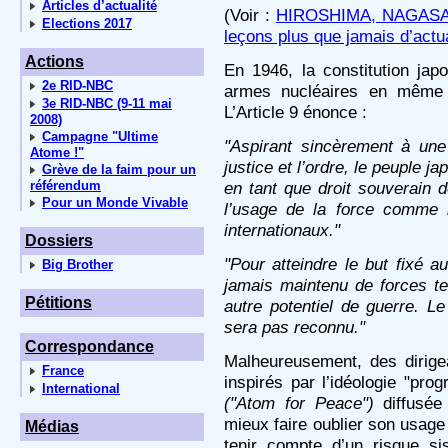
Articles d’actualité
(Voir :
HIROSHIMA, NAGASAKI
Elections 2017
leçons plus que jamais d’actua
Actions
En 1946, la constitution japon
2e RID-NBC
armes nucléaires en même 
3e RID-NBC (9-11 mai
L’Article 9 énonce :
2008)
Campagne "Ultime
"Aspirant sincèrement à une 
Atome !"
justice et l’ordre, le peuple j
Grève de la faim pour un
en tant que droit souverain 
référendum
Pour un Monde Vivable
l’usage de la force comme 
internationaux."
Dossiers
"Pour atteindre le but fixé a
Big Brother
jamais maintenu de forces te
Pétitions
autre potentiel de guerre. Le
sera pas reconnu."
Correspondance
Malheureusement, des dirigea
France
inspirés par l’idéologie "prog
International
("Atom for Peace")
diffusée
mieux faire oublier son usage m
Médias
tenir compte d’un risque si