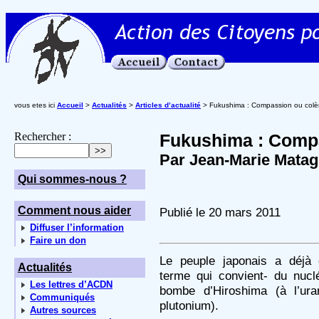
vous etes ici
Accueil
>
Actualités
>
Articles d’actualité
> Fukushima : Compassion ou colè
Rechercher :
Fukushima : Compa
Par Jean-Marie Mata
Qui sommes-nous ?
Comment nous aider
Publié le 20 mars 2011
Diffuser l’information
Faire un don
Le peuple japonais a déj
Actualités
terme qui convient- du nuclé
Les lettres d’ACDN
bombe d’Hiroshima (à l’ur
Communiqués
plutonium).
Autres sources