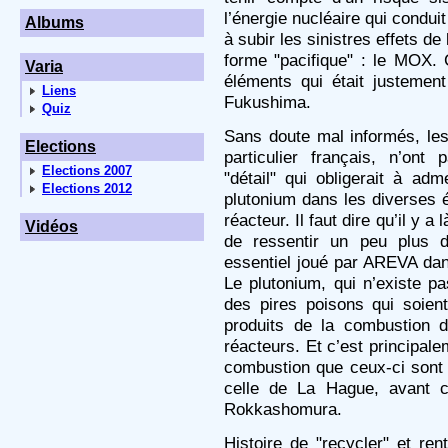
l’énergie nucléaire qui conduit
Albums
à subir les sinistres effets de
forme "pacifique" : le MOX.
Varia
éléments qui était justement
Liens
Fukushima.
Quiz
Sans doute mal informés, les
Elections
particulier français, n’ont
Elections 2007
"détail" qui obligerait à ad
Elections 2012
plutonium dans les diverses 
réacteur. Il faut dire qu’il y a
Vidéos
de ressentir un peu plus d
essentiel joué par AREVA dan
Le plutonium, qui n’existe pa
des pires poisons qui soien
produits de la combustion 
réacteurs. Et c’est principale
combustion que ceux-ci sont
celle de La Hague, avant c
Rokkashomura.
Histoire de "recycler" et ren