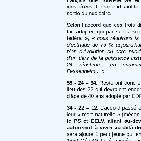
français une nouvelle vie et
inespérées. Un second souffle
sortie du nucléaire.
Selon l’accord que ces trois d
fait adopter, qui par son « Bur
fédéral »,
« nous réduirons la 
électrique de 75 % aujourd’h
plan d’évolution du parc nuclé
d’un tiers de la puissance inst
24 réacteurs, en commen
Fessenheim... »
58 - 24 = 34.
Resteront donc en
lieu des 22 qui devraient encor
d’âge de 40 ans adopté par EDF
34 - 22 = 12.
L’accord passé e
leur « mort naturelle » (mécan
le PS et EELV, allant au-d
autorisent à vivre au-delà d
sera ajouté 1 petit jeune qui e
1650 MégaWatts échangés con