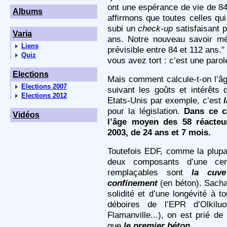
ont une espérance de vie de 84
Albums
affirmons que toutes celles qui
subi un
check-up
satisfaisant p
Varia
ans. Notre nouveau savoir médi
Liens
prévisible entre 84 et 112 ans."
Quiz
vous avez tort : c’est une parol
Elections
Mais comment calcule-t-on l’âg
Elections 2007
suivant les goûts et intérêts
Elections 2012
Etats-Unis par exemple, c’est
pour la législation.
Dans ce c
Vidéos
l’âge moyen des 58 réacteur
2003, de 24 ans et 7 mois.
Toutefois EDF, comme la plupar
deux composants d’une cen
remplaçables sont
la cuve
confinement
(en béton). Sacha
solidité et d’une longévité à 
déboires de l’EPR d’Olkil
Flamanville...), on est prié d
que
le premier béton.