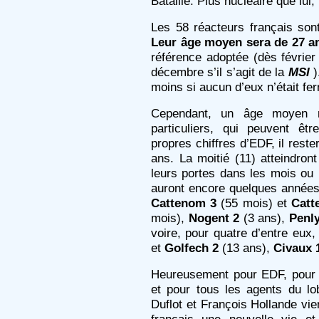
Bataille. Plus nucléaire que lui,
Les 58 réacteurs français son
Leur âge moyen sera de 27 a
référence adoptée (dès février 
décembre s’il s’agit de la
MSI
)
moins si aucun d’eux n’était ferm
Cependant, un âge moyen 
particuliers, qui peuvent êtr
propres chiffres d’EDF, il reste
ans. La moitié (11) atteindront
leurs portes dans les mois ou 
auront encore quelques année
Cattenom 3
(55 mois) et
Catt
mois),
Nogent 2
(3 ans),
Penly
voire, pour quatre d’entre eux,
et
Golfech 2
(13 ans),
Civaux 
Heureusement pour EDF, pour 
et pour tous les agents du lo
Duflot et François Hollande vien