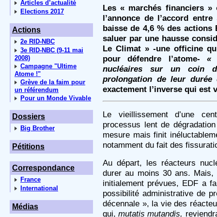
Articles d’actualité
Les « marchés financiers » o
Elections 2017
l’annonce de l’accord entre 
baisse de 4,6 % des actions E
Actions
saluer par une hausse consi
2e RID-NBC
Le Climat » -une officine qu
3e RID-NBC (9-11 mai
pour défendre l’atome-
« 
2008)
Campagne "Ultime
nucléaires sur un coin de
Atome !"
prolongation de leur durée
Grève de la faim pour
exactement l’inverse qui est 
un référendum
Pour un Monde Vivable
Le vieillissement d’une cen
Dossiers
processus lent de dégradation
Big Brother
mesure mais finit inéluctablem
notamment du fait des fissurati
Pétitions
Au départ, les réacteurs nucl
Correspondance
durer au moins 30 ans. Mais,
France
initialement prévues, EDF a fa
International
possibilité administrative de p
décennale », la vie des réacteu
Médias
qui,
mutatis mutandis,
reviendra