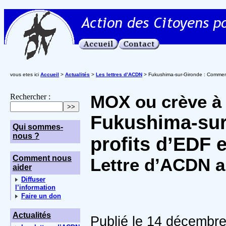
vous etes ici
Accueil
>
Actualités
>
Les lettres d’ACDN
> Fukushima-sur-Gironde : Comment 
Rechercher :
MOX ou crève à 
Fukushima-sur
Qui sommes-
nous ?
profits d’EDF e
Comment nous
Lettre d’ACDN 
aider
Diffuser
l’information
Faire un don
Actualités
Publié le 14 décembr