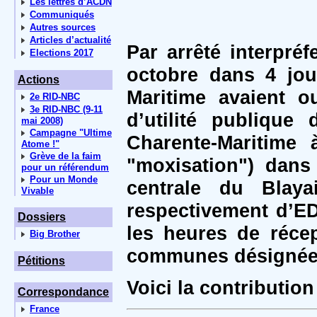
Les lettres d’ACDN
Communiqués
Autres sources
Articles d’actualité
Par arrêté interpré
Elections 2017
octobre dans 4 jou
Actions
Maritime avaient 
2e RID-NBC
3e RID-NBC (9-11
d’utilité publiq
mai 2008)
Campagne "Ultime
Charente-Maritime
Atome !"
Grève de la faim
"moxisation") dans
pour un référendum
Pour un Monde
centrale du Blayai
Vivable
respectivement d’ED
Dossiers
les heures de réce
Big Brother
communes désignées,
Pétitions
Voici la contributio
Correspondance
France