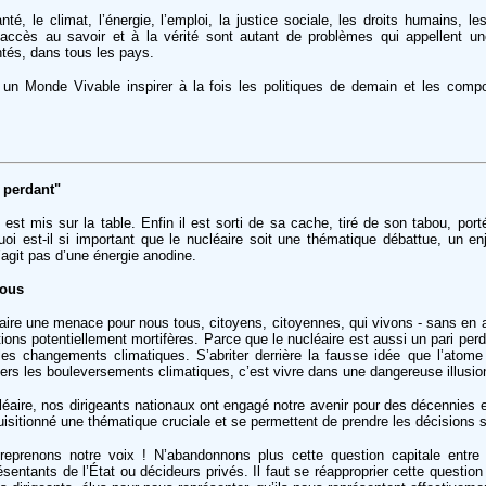
anté, le climat, l’énergie, l’emploi, la justice sociale, les droits humains, les
l’accès au savoir et à la vérité sont autant de problèmes qui appellent un
tés, dans tous les pays.
 un Monde Vivable inspirer à la fois les politiques de demain et les com
i perdant"
st mis sur la table. Enfin il est sorti de sa cache, tiré de son tabou, porté
uoi est-il si important que le nucléaire soit une thématique débattue, un en
’agit pas d’une énergie anodine.
tous
raire une menace pour nous tous, citoyens, citoyennes, qui vivons - sans en a
tions potentiellement mortifères. Parce que le nucléaire est aussi un pari perd
les changements climatiques. S’abriter derrière la fausse idée que l’atome
 vers les bouleversements climatiques, c’est vivre dans une dangereuse illusio
léaire, nos dirigeants nationaux ont engagé notre avenir pour des décennies e
quisitionné une thématique cruciale et se permettent de prendre les décisions 
 reprenons notre voix ! N’abandonnons plus cette question capitale entre
sentants de l’État ou décideurs privés. Il faut se réapproprier cette question