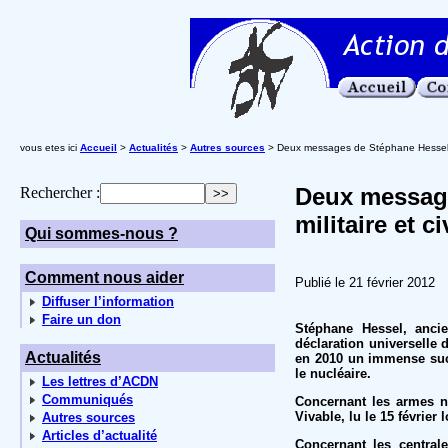
vous etes ici
Accueil
>
Actualités
>
Autres sources
> Deux messages de Stéphane Hessel : So
Deux message
Rechercher :
militaire et civ
Qui sommes-nous ?
Comment nous aider
Publié le 21 février 2012
Diffuser l’information
Faire un don
Stéphane Hessel, ancie
déclaration universelle 
Actualités
en 2010 un immense succè
le nucléaire.
Les lettres d’ACDN
Communiqués
Concernant les armes n
Vivable, lu le 15 février
Autres sources
Articles d’actualité
Concernant les central