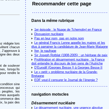
Recommander cette page
Dans la même rubrique
1er épisode : le Nuage de Tchernobyl en France
Dissuasion nucléaire
Pas en leur nom, pas en notre nom
Le général Francis Lenne appelle les maires et les
z rédigée lors
élus à parrainer la candidature de Jean-Marie Matagne
evêtent chacun
. J’approuve à
Iter, le naufrage
 signe des deux
Sir Joseph Rotblat (1908-2005) : un héritage de paix
Prolifération et désarmement nucléaire : la France
doit entendre le discours de bon sens de l’Autriche
nt de soulever
D’Eurodif (Georges Besse I) à Georges Besse II
es, lorsqu’ils
Le « petit » problème nucléaire de la Grande-
 pour rendre le
Bretagne
EDF veut-il censurer le Journal de l’énergie ?
condition sine
processus qui
s peuples, les
navigation motscles
lèmes auxquels
e commerce des
ix, la paix des
Désarmement nucléaire
Le désarmement nucléaire, une urgence absolue