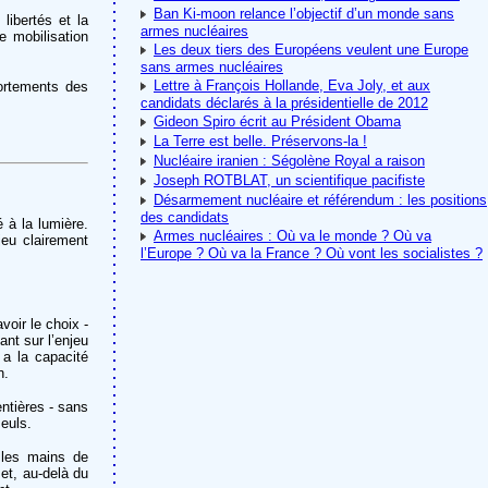
Ban Ki-moon relance l’objectif d’un monde sans
 libertés et la
armes nucléaires
e mobilisation
Les deux tiers des Européens veulent une Europe
sans armes nucléaires
Lettre à François Hollande, Eva Joly, et aux
portements des
candidats déclarés à la présidentielle de 2012
Gideon Spiro écrit au Président Obama
La Terre est belle. Préservons-la !
Nucléaire iranien : Ségolène Royal a raison
Joseph ROTBLAT, un scientifique pacifiste
Désarmement nucléaire et référendum : les positions
des candidats
 à la lumière.
Armes nucléaires : Où va le monde ? Où va
jeu clairement
l’Europe ? Où va la France ? Où vont les socialistes ?
voir le choix -
ant sur l’enjeu
 a la capacité
n.
ntières - sans
seuls.
 les mains de
 et, au-delà du