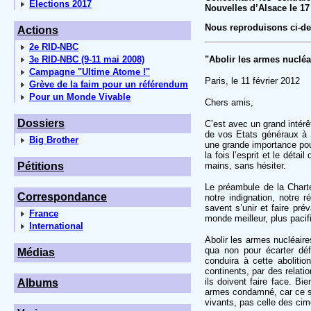
Elections 2017
Nouvelles d’Alsace le 17 
Nous reproduisons ci-de
Actions
2e RID-NBC
3e RID-NBC (9-11 mai 2008)
"Abolir les armes nucléa
Campagne "Ultime Atome !"
Paris, le 11 février 2012
Grève de la faim pour un référendum
Pour un Monde Vivable
Chers amis,
Dossiers
C’est avec un grand intérê
de vos Etats généraux à 
Big Brother
une grande importance pour
la fois l’esprit et le dét
Pétitions
mains, sans hésiter.
Le préambule de la Charte
Correspondance
notre indignation, notre r
savent s’unir et faire prév
France
monde meilleur, plus pacifiq
International
Abolir les armes nucléaire
qua non pour écarter dé
Médias
conduira à cette abolitio
continents, par des relat
ils doivent faire face. B
Albums
armes condamné, car ce son
vivants, pas celle des cim