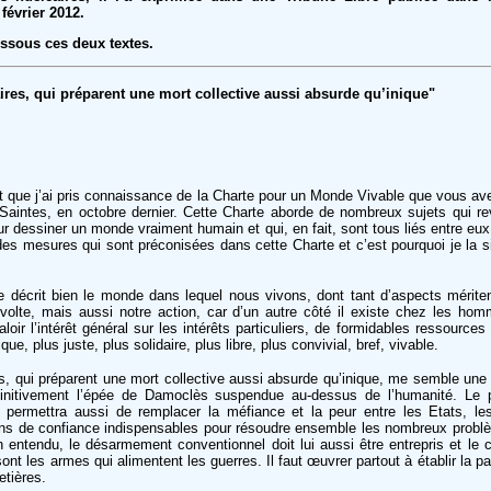
février 2012.
ssous ces deux textes.
ires, qui préparent une mort collective aussi absurde qu’inique"
t que j’ai pris connaissance de la Charte pour un Monde Vivable que vous ave
Saintes, en octobre dernier. Cette Charte aborde de nombreux sujets qui r
 dessiner un monde vraiment humain et qui, en fait, sont tous liés entre eux
ail des mesures qui sont préconisées dans cette Charte et c’est pourquoi je la
 décrit bien le monde dans lequel nous vivons, dont tant d’aspects mérite
évolte, mais aussi notre action, car d’un autre côté il existe chez les homm
aloir l’intérêt général sur les intérêts particuliers, de formidables ressources
ue, plus juste, plus solidaire, plus libre, plus convivial, bref, vivable.
s, qui préparent une mort collective aussi absurde qu’inique, me semble une 
finitivement l’épée de Damoclès suspendue au-dessus de l’humanité. Le 
n permettra aussi de remplacer la méfiance et la peur entre les Etats, le
ions de confiance indispensables pour résoudre ensemble les nombreux prob
ien entendu, le désarmement conventionnel doit lui aussi être entrepris et l
t les armes qui alimentent les guerres. Il faut œuvrer partout à établir la pa
etières.