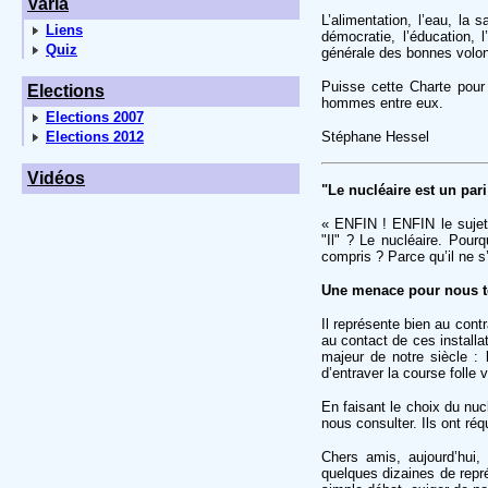
Varia
L’alimentation, l’eau, la s
Liens
démocratie, l’éducation, 
Quiz
générale des bonnes volon
Puisse cette Charte pour
Elections
hommes entre eux.
Elections 2007
Elections 2012
Stéphane Hessel
Vidéos
"Le nucléaire est un par
« ENFIN ! ENFIN le sujet e
"Il" ? Le nucléaire. Pourq
compris ? Parce qu’il ne s
Une menace pour nous 
Il représente bien au cont
au contact de ces installa
majeur de notre siècle : 
d’entraver la course folle
En faisant le choix du nuc
nous consulter. Ils ont ré
Chers amis, aujourd’hui,
quelques dizaines de repré