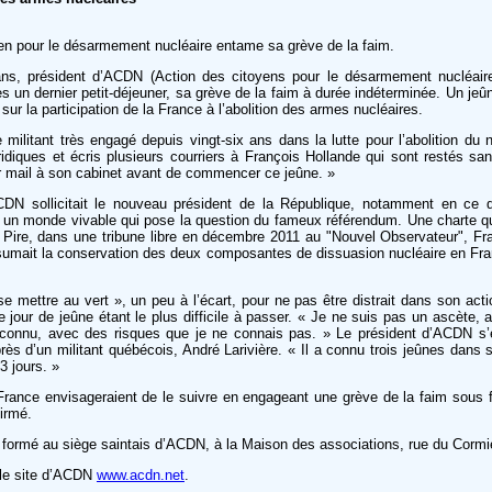
yen pour le désarmement nucléaire entame sa grève de la faim.
ns, président d’ACDN (Action des citoyens pour le désarmement nucléaire
 un dernier petit-déjeuner, sa grève de la faim à durée indéterminée. Un jeûn
sur la participation de la France à l’abolition des armes nucléaires.
militant très engagé depuis vingt-six ans dans la lutte pour l’abolition du n
ridiques et écris plusieurs courriers à François Hollande qui sont restés san
er mail à son cabinet avant de commencer ce jeûne. »
CDN sollicitait le nouveau président de la République, notamment en ce q
ur un monde vivable qui pose la question du fameux référendum. Une charte 
 Pire, dans une tribune libre en décembre 2011 au "Nouvel Observateur", Fr
assumait la conservation des deux composantes de dissuasion nucléaire en Fran
 mettre au vert », un peu à l’écart, pour ne pas être distrait dans son actio
jour de jeûne étant le plus difficile à passer. « Je ne suis pas un ascète, a-
nconnu, avec des risques que je ne connais pas. » Le président d’ACDN s’
s d’un militant québécois, André Larivière. « Il a connu trois jeûnes dans sa
3 jours. »
 France envisageraient de le suivre en engageant une grève de la faim sous f
irmé.
 formé au siège saintais d’ACDN, à la Maison des associations, rue du Cormie
 le site d’ACDN
www.acdn.net
.