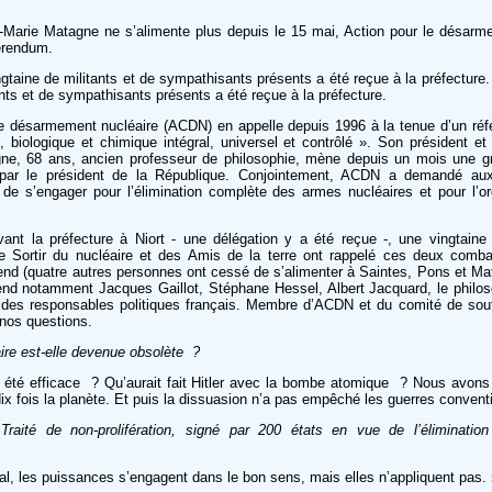
n-Marie Matagne ne s’alimente plus depuis le 15 mai, Action pour le désarm
érendum.
ngtaine de militants et de sympathisants présents a été reçue à la préfecture
ants et de sympathisants présents a été reçue à la préfecture.
le désarmement nucléaire (ACDN) en appelle depuis 1996 à la tenue d’un ré
biologique et chimique intégral, universel et contrôlé ». Son président et 
ne, 68 ans, ancien professeur de philosophie, mène depuis un mois une g
u par le président de la République. Conjointement, ACDN a demandé aux
 de s’engager pour l’élimination complète des armes nucléaires et pour l’or
.
ant la préfecture à Niort - une délégation y a été reçue -, une vingtaine 
 Sortir du nucléaire et des Amis de la terre ont rappelé ces deux combat
nd (quatre autres personnes ont cessé de s’alimenter à Saintes, Pons et Ma
end notamment Jacques Gaillot, Stéphane Hessel, Albert Jacquard, le philo
s responsables politiques français. Membre d’ACDN et du comité de souti
 nos questions.
aire est-elle devenue obsolète ?
s été efficace ? Qu’aurait fait Hitler avec la bombe atomique ? Nous avons 
dix fois la planète. Et puis la dissuasion n’a pas empêché les guerres convent
Traité de non-prolifération, signé par 200 états en vue de l’éliminatio
nal, les puissances s’engagent dans le bon sens, mais elles n’appliquent pas.