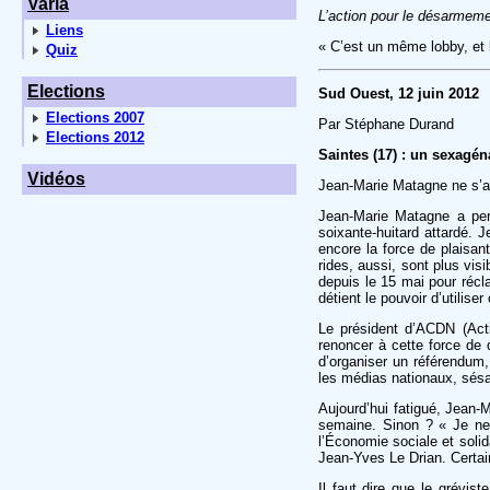
Varia
L’action pour le désarmemen
Liens
« C’est un même lobby, et le
Quiz
Elections
Sud Ouest, 12 juin 2012
Elections 2007
Par Stéphane Durand
Elections 2012
Saintes (17) : un sexagéna
Vidéos
Jean-Marie Matagne ne s’a
Jean-Marie Matagne a per
soixante-huitard attardé. 
encore la force de plaisan
rides, aussi, sont plus visi
depuis le 15 mai pour récl
détient le pouvoir d’utiliser
Le président d’ACDN (Acti
renoncer à cette force de d
d’organiser un référendum, 
les médias nationaux, sésam
Aujourd’hui fatigué, Jean-
semaine. Sinon ? « Je ne p
l’Économie sociale et solida
Jean-Yves Le Drian. Certai
Il faut dire que le grévis