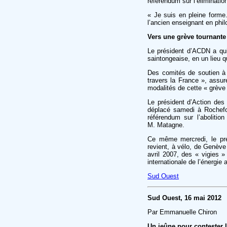
référendum sur l’éliminati
« Je suis en pleine forme.
l’ancien enseignant en phil
Vers une grève tournante
Le président d’ACDN a quit
saintongeaise, en un lieu qu
Des comités de soutien à 
travers la France », assur
modalités de cette « grève 
Le président d’Action des
déplacé samedi à Rochefort
référendum sur l’abolitio
M. Matagne.
Ce même mercredi, le prés
revient, à vélo, de Genève
avril 2007, des « vigies 
internationale de l’énergie
Sud Ouest
Sud Ouest, 16 mai 2012
Par Emmanuelle Chiron
Un jeûne pour contester 