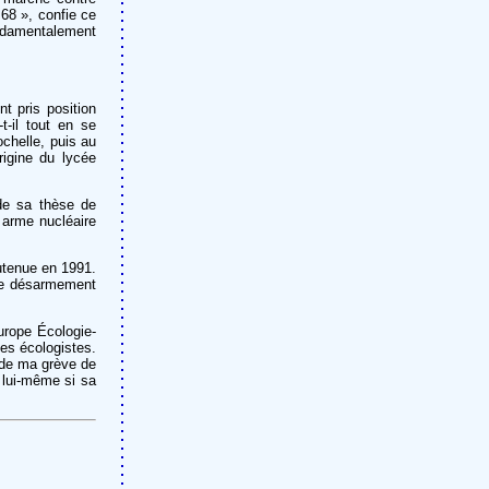
 68 », confie ce
ondamentalement
nt pris position
t-il tout en se
chelle, puis au
rigine du lycée
 de sa thèse de
e arme nucléaire
outenue en 1991.
 de désarmement
urope Écologie-
les écologistes.
s de ma grève de
e lui-même si sa