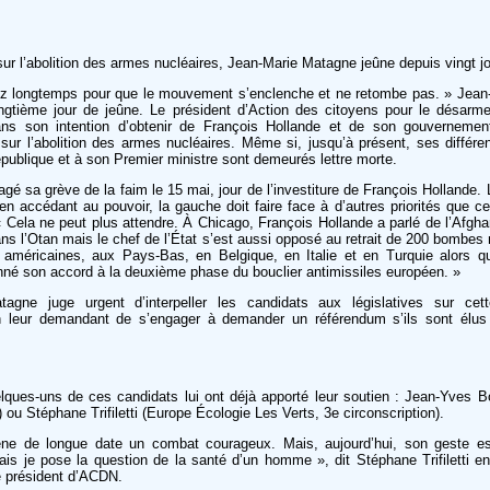
r l’abolition des armes nucléaires, Jean-Marie Matagne jeûne depuis vingt jo
ssez longtemps pour que le mouvement s’enclenche et ne retombe pas. » Jea
ngtième jour de jeûne. Le président d’Action des citoyens pour le désarm
ns son intention d’obtenir de François Hollande et de son gouvernemen
sur l’abolition des armes nucléaires. Même si, jusqu’à présent, ses différen
publique et à son Premier ministre sont demeurés lettre morte.
é sa grève de la faim le 15 mai, jour de l’investiture de François Hollande.
’en accédant au pouvoir, la gauche doit faire face à d’autres priorités que c
Cela ne peut plus attendre. À Chicago, François Hollande a parlé de l’Afgha
ans l’Otan mais le chef de l’État s’est aussi opposé au retrait de 200 bombes
américaines, aux Pays-Bas, en Belgique, en Italie et en Turquie alors q
nné son accord à la deuxième phase du bouclier antimissiles européen. »
agne juge urgent d’interpeller les candidats aux législatives sur cet
 leur demandant de s’engager à demander un référendum s’ils sont élus
ques-uns de ces candidats lui ont déjà apporté leur soutien : Jean-Yves Boi
 ou Stéphane Trifiletti (Europe Écologie Les Verts, 3e circonscription).
e de longue date un combat courageux. Mais, aujourd’hui, son geste e
ais je pose la question de la santé d’un homme », dit Stéphane Trifiletti en
 président d’ACDN.