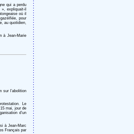
ne qui a perdu
, expliquait-il
tongeaise où il
azéifiée, pour
le, au quotidien,
en à Jean-Marie
sur l’abolition
otestation. Le
15 mai, jour de
ganisation d’un
ssi à Jean-Marc
es Français par