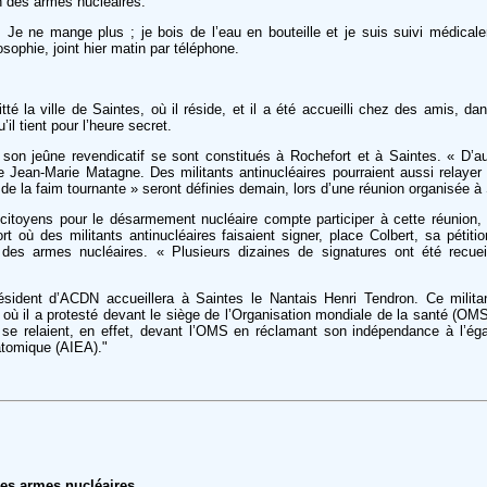
on des armes nucléaires.
 Je ne mange plus ; je bois de l’eau en bouteille et je suis suivi médicale
osophie, joint hier matin par téléphone.
té la ville de Saintes, où il réside, et il a été accueilli chez des amis, d
’il tient pour l’heure secret.
son jeûne revendicatif se sont constitués à Rochefort et à Saintes. « D’au
e Jean-Marie Matagne. Des militants antinucléaires pourraient aussi relayer
de la faim tournante » seront définies demain, lors d’une réunion organisée à
 citoyens pour le désarmement nucléaire compte participer à cette réunion,
 où des militants antinucléaires faisaient signer, place Colbert, sa pétiti
n des armes nucléaires. « Plusieurs dizaines de signatures ont été recuei
ident d’ACDN accueillera à Saintes le Nantais Henri Tendron. Ce militan
 où il a protesté devant le siège de l’Organisation mondiale de la santé (OMS
» se relaient, en effet, devant l’OMS en réclamant son indépendance à l’ég
 atomique (AIEA)."
les armes nucléaires