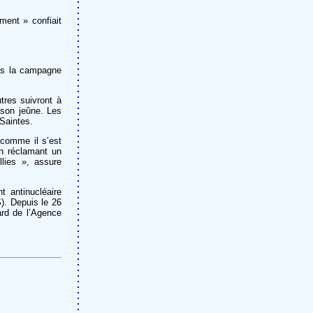
ment » confiait
ans la campagne
tres suivront à
 son jeûne. Les
 Saintes.
 comme il s’est
on réclamant un
llies », assure
t antinucléaire
). Depuis le 26
ard de l’Agence