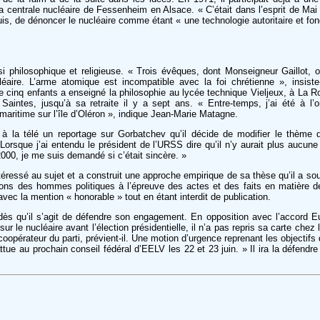
la centrale nucléaire de Fessenheim en Alsace. « C’était dans l’esprit de Mai
puis, de dénoncer le nucléaire comme étant « une technologie autoritaire et f
ssi philosophique et religieuse. « Trois évêques, dont Monseigneur Gaillot, o
aire. L’arme atomique est incompatible avec la foi chrétienne », insiste-
e cinq enfants a enseigné la philosophie au lycée technique Vieljeux, à La Ro
Saintes, jusqu’à sa retraite il y a sept ans. « Entre-temps, j’ai été à l’o
maritime sur l’île d’Oléron », indique Jean-Marie Matagne.
à la télé un reportage sur Gorbatchev qu’il décide de modifier le thème
 Lorsque j’ai entendu le président de l’URSS dire qu’il n’y aurait plus aucun
2000, je me suis demandé si c’était sincère. »
ntéressé au sujet et a construit une approche empirique de sa thèse qu’il a s
tions des hommes politiques à l’épreuve des actes et des faits en matière
é avec la mention « honorable » tout en étant interdit de publication.
ès qu’il s’agit de défendre son engagement. En opposition avec l’accord E
r le nucléaire avant l’élection présidentielle, il n’a pas repris sa carte chez 
oopérateur du parti, prévient-il. Une motion d’urgence reprenant les objectif
attue au prochain conseil fédéral d’EELV les 22 et 23 juin. » Il ira la défendr