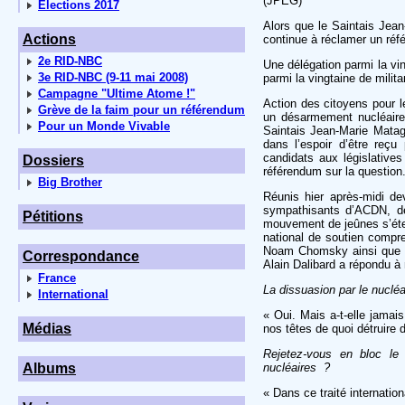
(JPEG)
Elections 2017
Alors que le Saintais Jea
Actions
continue à réclamer un réf
2e RID-NBC
Une délégation parmi la vi
3e RID-NBC (9-11 mai 2008)
parmi la vingtaine de milit
Campagne "Ultime Atome !"
Action des citoyens pour 
Grève de la faim pour un référendum
un désarmement nucléaire, 
Pour un Monde Vivable
Saintais Jean-Marie Matag
dans l’espoir d’être reç
candidats aux législatives
Dossiers
référendum sur la question
Big Brother
Réunis hier après-midi dev
sympathisants d’ACDN, de
Pétitions
mouvement de jeûnes s’éte
national de soutien compr
Noam Chomsky ainsi que de
Correspondance
Alain Dalibard a répondu à
France
La dissuasion par le nuclé
International
« Oui. Mais a-t-elle jamai
Médias
nos têtes de quoi détruire 
Rejetez-vous en bloc le 
Albums
nucléaires ?
« Dans ce traité internatio