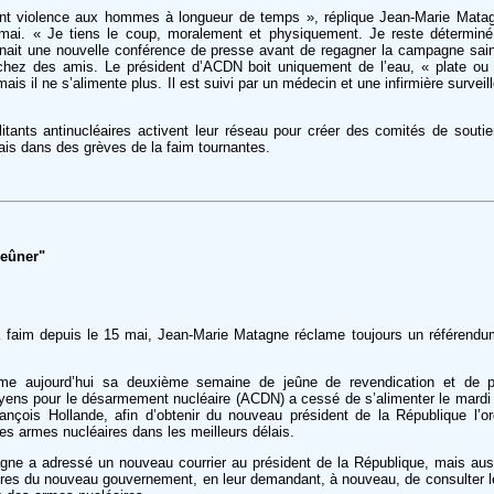
ont violence aux hommes à longueur de temps », réplique Jean-Marie Matag
mai. « Je tiens le coup, moralement et physiquement. Je reste déterminé »
enait une nouvelle conférence de presse avant de regagner la campagne sain
hez des amis. Le président d’ACDN boit uniquement de l’eau, « plate ou g
l, mais il ne s’alimente plus. Il est suivi par un médecin et une infirmière surveil
itants antinucléaires activent leur réseau pour créer des comités de souti
ais dans des grèves de la faim tournantes.
jeûner"
 faim depuis le 15 mai, Jean-Marie Matagne réclame toujours un référendum 
e aujourd’hui sa deuxième semaine de jeûne de revendication et de pr
oyens pour le désarmement nucléaire (ACDN) a cessé de s’alimenter le mardi 
ançois Hollande, afin d’obtenir du nouveau président de la République l’or
des armes nucléaires dans les meilleurs délais.
gne a adressé un nouveau courrier au président de la République, mais au
stres du nouveau gouvernement, en leur demandant, à nouveau, de consulter l