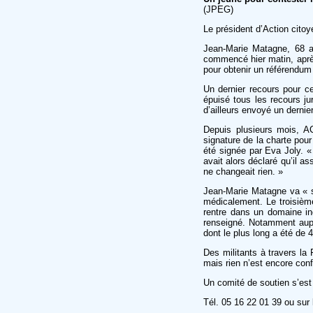
(JPEG)
Le président d’Action cito
Jean-Marie Matagne, 68 a
commencé hier matin, après
pour obtenir un référendum 
Un dernier recours pour ce 
épuisé tous les recours ju
d’ailleurs envoyé un derni
Depuis plusieurs mois, A
signature de la charte po
été signée par Eva Joly. «
avait alors déclaré qu’il 
ne changeait rien. »
Jean-Marie Matagne va « se
médicalement. Le troisième 
rentre dans un domaine i
renseigné. Notamment auprè
dont le plus long a été de 4
Des militants à travers la
mais rien n’est encore conf
Un comité de soutien s’est
Tél. 05 16 22 01 39 ou sur