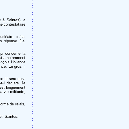
 à Saintes), a
e contestataire
ucléaire. « J’ai
s réponse. J’ai
ui concerne la
qui a notamment
ançois Hollande
ce. En gros, il
n. Il sera suivi
t-il déclaré. Je
est longuement
 vie militante,
orme de relais,
r, Saintes.