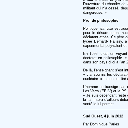
l’ouverture du chantier de 
militant qui n’a cessé, de
dangereuse. »
Prof de philosophie
Politique, sa lutte est au
pour le désarmement nuclé
déclarant athée. Ce père d
lycée Bernard- Palissy, à 
expérimental polyvalent et 
En 1986, c’est en voyant 
doctorat en philosophie. «
dans son pays d’ici à l’an 
De là, l’enseignant s’est i
« J’ai soumis les déclara
nucléaire. » Il s’en est tir
L’homme ne transige pas d
Les Verts (EELV) et le PS su
« Je suis cependant resté c
la faim sera d’ailleurs déb
santé le lui permet
Sud Ouest, 4 juin 2012
Par Dominique Paries