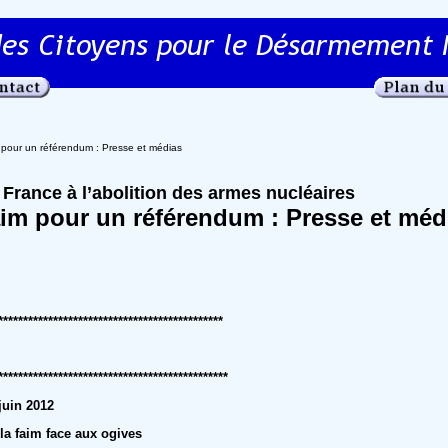
 pour un référendum : Presse et médias
a France à l’abolition des armes nucléaires
aim pour un référendum : Presse et méd
*********************************************
**********************************************
juin 2012
la faim face aux ogives