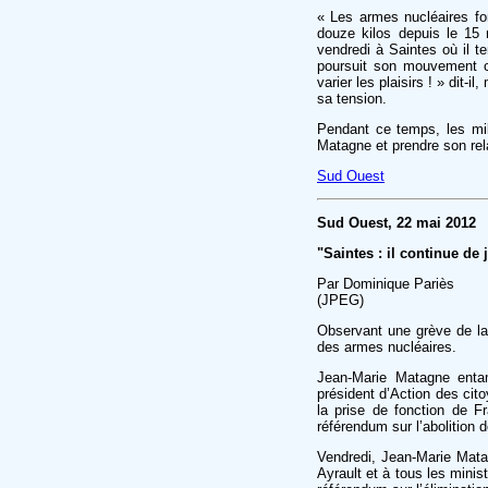
« Les armes nucléaires f
douze kilos depuis le 15 
vendredi à Saintes où il t
poursuit son mouvement c
varier les plaisirs ! » dit-i
sa tension.
Pendant ce temps, les mil
Matagne et prendre son rel
Sud Ouest
Sud Ouest, 22 mai 2012
"Saintes : il continue de 
Par Dominique Pariès
(JPEG)
Observant une grève de la
des armes nucléaires.
Jean-Marie Matagne entam
président d’Action des cit
la prise de fonction de Fr
référendum sur l’abolition 
Vendredi, Jean-Marie Mata
Ayrault et à tous les mini