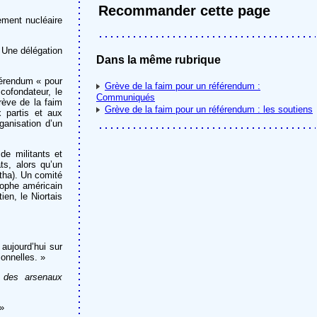
Recommander cette page
ement nucléaire
. Une délégation
Dans la même rubrique
férendum « pour
Grève de la faim pour un référendum :
cofondateur, le
Communiqués
rève de la faim
Grève de la faim pour un référendum : les soutiens
 partis et aux
ganisation d’un
de militants et
s, alors qu’un
tha). Un comité
sophe américain
en, le Niortais
aujourd’hui sur
ionnelles. »
n des arsenaux
 »