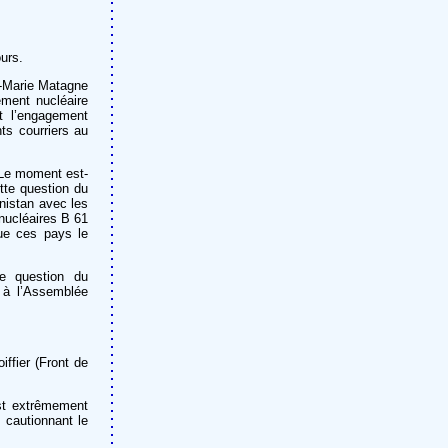
urs.
n-Marie Matagne
ement nucléaire
t l’engagement
ts courriers au
 Le moment est-
ette question du
nistan avec les
 nucléaires B 61
ue ces pays le
te question du
 à l’Assemblée
ffier (Front de
st extrêmement
 cautionnant le