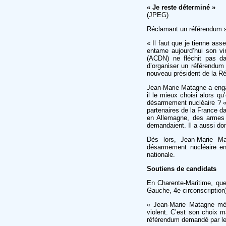
« Je reste déterminé »
(JPEG)
Réclamant un référendum su
« Il faut que je tienne a
entame aujourd’hui son vi
(ACDN) ne fléchit pas da
d’organiser un référendum 
nouveau président de la Ré
Jean-Marie Matagne a engag
il le mieux choisi alors qu
désarmement nucléaire ? « 
partenaires de la France d
en Allemagne, des armes 
demandaient. Il a aussi do
Dès lors, Jean-Marie Mat
désarmement nucléaire en
nationale.
Soutiens de candidats
En Charente-Maritime, quel
Gauche, 4e circonscription)
« Jean-Marie Matagne mèn
violent. C’est son choix m
référendum demandé par le