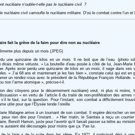
t nucléaire n’oublie-t-elle pas le nucléaire civil ?
 nucléaire civil camoufle le nucléaire militaire. D’où le combat contre l’un et l
ire fait la grève de la faim pour dire non au nucléaire
limente plus depuis un mois (JPEG)
du une quinzaine de kilos en un mois. Il ne boit que de l’eau. (photo sd
Je dirais même vétuste. » La bouteille d’eau posée à côté de lui, Jean-Marie
ter. Après avoir perdu une quinzaine de kilos en un mois, il nage dans ses
bles. « J’ai 68 ans et maintenant je les fais bien », constate celui qui est en 
amer un rendez-vous avec le président de la République François Hollande. «
 ou non l’arme atomique », précise-t-il.
on des citoyens pour le désarmement nucléaire) veut, ni plus ni moins, 
issuasion « en vertu de l’article 6 du traité de non-prolifération des armes 
s’il le faut, sur la question. Pour l’instant, son combat a difficilement tro
e utile pour que l’Élysée tende l’oreille.
Marie Matagne arrive à un tournant de son combat. Il espère décrocher un re
eux rien dire pour l’instant... » Hier matin, le Saintais a reçu un courrier
ire, Benoît Hamon, juste pour l’avertir qu’il faisait passer sa lettre au minist
ns auraient été découragés pour moins que ça. Pas lui.
te de la faim a de la suite dans les idées. En 1971, il participait déjà à un