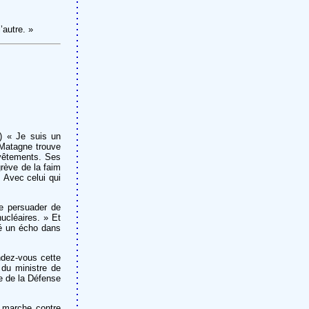
’autre. »
) « Je suis un
 Matagne trouve
 vêtements. Ses
grève de la faim
 Avec celui qui
le persuader de
nucléaires. » Et
uvé un écho dans
ndez-vous cette
 du ministre de
re de la Défense
e marche contre