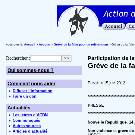
vous etes ici
Accueil
>
Actions
>
Grève de la faim pour un référendum
> Grève de la faim
Participation de l
Rechercher :
Grève de la f
Qui sommes-nous ?
Publié le 15 juin 2012
Comment nous aider
Diffuser l’information
Faire un don
*******************************
PRESSE
Actualités
*******************************
Les lettres d’ACDN
Communiqués
Nouvelle Republique, 14 
Autres sources
Non-violence et grève de 
Articles d’actualité