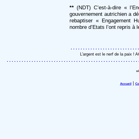
**
(NDT) C’est-à-dire « l’En
gouvernement autrichien a dé
rebaptiser « Engagement Hu
nombre d’Etats l’ont repris à 
L'argent est le nerf de la paix !
v
|
Accueil
Co