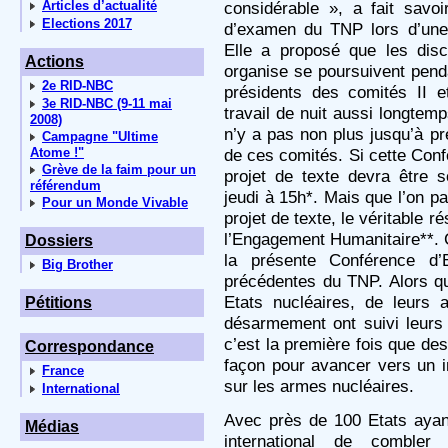
Articles d’actualité
considérable », a fait savo
Elections 2017
d’examen du TNP lors d’une 
Elle a proposé que les disc
Actions
organise se poursuivent penda
2e RID-NBC
présidents des comités II e
3e RID-NBC (9-11 mai
travail de nuit aussi longtemps
2008)
n’y a pas non plus jusqu’à p
Campagne "Ultime
Atome !"
de ces comités. Si cette Confé
Grève de la faim pour un
projet de texte devra être 
référendum
jeudi à 15h*. Mais que l’on p
Pour un Monde Vivable
projet de texte, le véritable r
l’Engagement Humanitaire**. 
Dossiers
la présente Conférence d’
Big Brother
précédentes du TNP. Alors que
Etats nucléaires, de leurs 
Pétitions
désarmement ont suivi leurs 
c’est la première fois que des
Correspondance
façon pour avancer vers un i
France
sur les armes nucléaires.
International
Avec près de 100 Etats ayan
Médias
international de combler