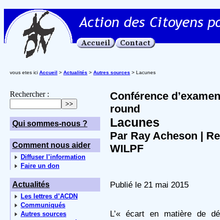
vous etes ici
Accueil
>
Actualités
>
Autres sources
> Lacunes
Rechercher :
Conférence d’examen 
round
Lacunes
Qui sommes-nous ?
Par Ray Acheson | Rea
Comment nous aider
WILPF
Diffuser l’information
Faire un don
Publié le 21 mai 2015
Actualités
Les lettres d’ACDN
Communiqués
L’« écart en matière de d
Autres sources