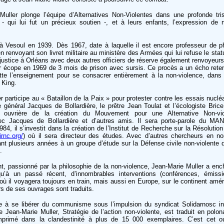
uller plonge l’équipe d’Alternatives Non-Violentes dans une profonde tri
 qui lui fut un précieux soutien -, et à leurs enfants, l’expression de 
à Vesoul en 1939. Dès 1967, date à laquelle il est encore professeur de p
 en renvoyant son livret militaire au ministère des Armées qui lui refuse le stat
justice à Orléans avec deux autres officiers de réserve également renvoyeurs d
ler écope en 1969 de 3 mois de prison avec sursis. Ce procès a un écho rete
uitte l’enseignement pour se consacrer entièrement à la non-violence, dans 
 King.
 participe au « Bataillon de la Paix » pour protester contre les essais nucléa
 général Jacques de Bollardière, le prêtre Jean Toulat et l’écologiste Bric
le ouvrière de la création du Mouvement pour une Alternative Non-v
ec Jacques de Bollardière et d’autres amis. Il sera porte-parole du MA
, il s’investit dans la création de l’Institut de Recherche sur la Résolution
/irnc.org/
) où il sera directeur des études. Avec d’autres chercheurs en non
nt plusieurs années à un groupe d’étude sur la Défense civile non-violente 
.
tant, passionné par la philosophie de la non-violence, Jean-Marie Muller a enc
’à un passé récent, d’innombrables interventions (conférences, émissi
où il voyagera toujours en train, mais aussi en Europe, sur le continent amér
s de ses ouvrages sont traduits.
 à se libérer du communisme sous l’impulsion du syndicat Solidarnosc ini
 Jean-Marie Muller, Stratégie de l’action non-violente, est traduit en polo
imprimé dans la clandestinité à plus de 15 000 exemplaires. C’est cet o