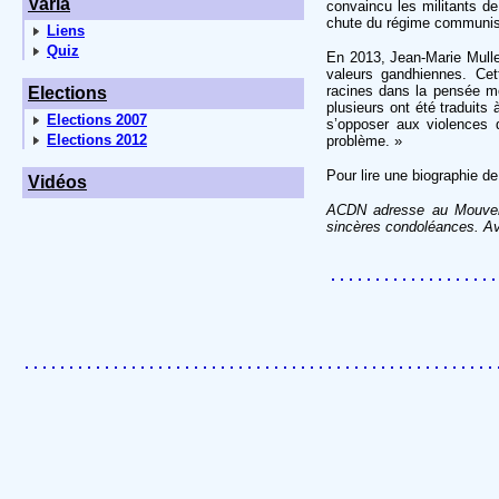
Varia
convaincu les militants de
chute du régime communis
Liens
Quiz
En 2013, Jean-Marie Muller
valeurs gandhiennes. Cet
racines dans la pensée mor
Elections
plusieurs ont été traduits
Elections 2007
s’opposer aux violences de
Elections 2012
problème. »
Pour lire une biographie d
Vidéos
ACDN adresse au Mouvemen
sincères condoléances. Ave