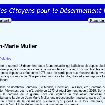
n-Marie Muller
Violentes
dé le samedi 18 décembre, suite à une maladie qui l’affaiblissait depuis plus
philosophe, a consacré sa vie à la non-violence. Il a écrit d’innombrables art
lentes depuis sa création en 1973, tout en participant aux réunions de la revu
 ami qui nous quitte. Nos pensées vont à sa famille, d’abord à son épouse Hé
incent.
 dans de nombreux journaux (Le Monde, Libération, La Croix, etc.) comme d
Non-Violentes, dès le n°1 publié en 1973 et régulièrement jusqu’à 2018. Son de
e la doctrine de la guerre juste qui légitime la dissuasion nucléaire f
té dans la vie de Jean-Marie Muller une préoccupation majeure, sans qu’il p
 la France de la dissuasion nucléaire qu’il jugeait à la fois immorale, 
ge à Jean-Marie Muller consiste à poursuivre ce combat.