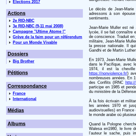
Elections 2017
Le décès de Jean-Marie M
Actions
adressons à son épouse -
sentiments.
2e RID-NBC
3e RID-NBC (9-11 mai 2008)
Jean-Marie Muller est né 
Campagne "Ultime Atome !"
lycée, il se fait connaître
de conscience. Traduit en 
Grève de la faim pour un référendum
militaire, Jean-Marie Mul
Pour un Monde Vivable
la presse nationale. Il q
Gandhi et de Martin Luther
Dossiers
En 1973, Jean-Marie Muller
Big Brother
dans le Pacifique, avec le
1974, il est la chevil
Pétitions
https://nonviolence.fr/
) av
nombreuses années. En 1984
des Conflits (IRNC
http:/
Correspondance
participe en 1985 et penda
du ministère de la Défense
France
International
À la fois écrivain et mili
les années 1970 et jusqu
Médias
audiovisuelles) en France 
le monde arabe où plusieur
Albums
Quand la Pologne cherche
Walesa en1980, le livre de
l’auteur le sache, puis 