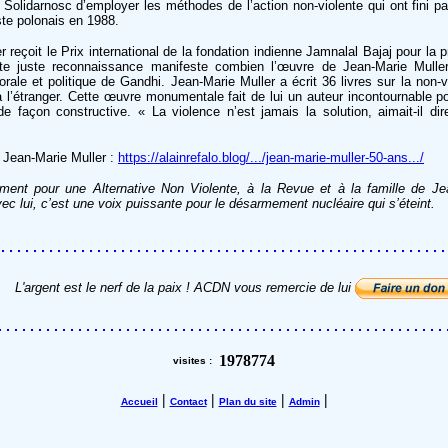
 Solidarnosc d’employer les méthodes de l’action non-violente qui ont fini par
te polonais en 1988.
 reçoit le Prix international de la fondation indienne Jamnalal Bajaj pour la 
te juste reconnaissance manifeste combien l’œuvre de Jean-Marie Mulle
ale et politique de Gandhi. Jean-Marie Muller a écrit 36 livres sur la non-v
 à l’étranger. Cette œuvre monumentale fait de lui un auteur incontournable po
 façon constructive. « La violence n’est jamais la solution, aimait-il dire
e Jean-Marie Muller :
https://alainrefalo.blog/.../jean-marie-muller-50-ans.../
t pour une Alternative Non Violente, à la Revue et à la famille de Je
c lui, c’est une voix puissante pour le désarmement nucléaire qui s’éteint.
L'argent est le nerf de la paix ! ACDN vous remercie de lui
1978774
visites :
|
|
|
|
Accueil
Contact
Plan du site
Admin