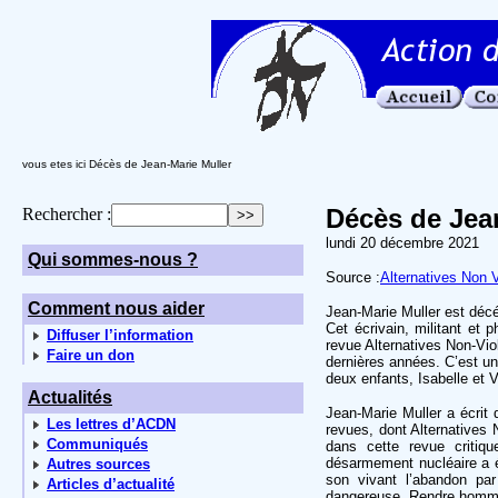
vous etes ici Décès de Jean-Marie Muller
Décès de Jea
Rechercher :
lundi 20 décembre 2021
Qui sommes-nous ?
Source :
Alternatives Non 
Comment nous aider
Jean-Marie Muller est décé
Cet écrivain, militant et 
Diffuser l’information
revue Alternatives Non-Vio
Faire un don
dernières années. C’est un
deux enfants, Isabelle et V
Actualités
Jean-Marie Muller a écrit
Les lettres d’ACDN
revues, dont Alternatives 
Communiqués
dans cette revue critiqu
désarmement nucléaire a é
Autres sources
son vivant l’abandon par
Articles d’actualité
dangereuse. Rendre homma