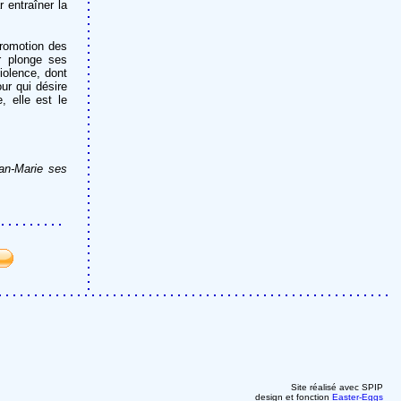
 entraîner la
promotion des
r plonge ses
iolence, dont
ur qui désire
, elle est le
an-Marie ses
Site réalisé avec SPIP
design et fonction
Easter-Eggs