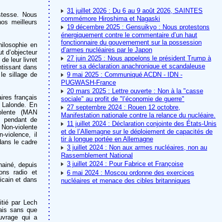
31 juillet 2026 : Du 6 au 9 août 2026, SAINTES
stesse. Nous
commémore Hiroshima et Nagaski
nos meilleurs
19 décembre 2025 : Gensuikyo : Nous protestons
énergiquement contre le commentaire d’un haut
fonctionnaire du gouvernement sur la possession
hilosophie en
d’armes nucléaires par le Japon
ut d’objecteur
27 juin 2025 : Nous appelons le président Trump à
e leur livret
retirer sa déclaration anachronique et scandaleuse
ntissant dans
le sillage de
9 mai 2025 : Communiqué ACDN - IDN -
PUGWASH-France
20 mars 2025 : Lettre ouverte : Non à la "casse
ires français
sociale" au profit de "l’économie de guerre"
e Lalonde. En
27 septembre 2024 : Rouen 12 octobre,
iolente (MAN
Manifestation nationale contre la relance du nucléaire.
N pendant de
11 juillet 2024 : Déclaration conjointe des États-Unis
 Non-violente
et de l’Allemagne sur le déploiement de capacités de
-violence, il
tir à longue portée en Allemagne
dans le cadre
3 juillet 2024 : Non aux armes nucléaires, non au
Rassemblement National
3 juillet 2024 : Pour Fabrice et Françoise
hainé, depuis
ons radio et
6 mai 2024 : Moscou ordonne des exercices
icain et dans
nucléaires et menace des cibles britanniques
tié par Lech
nais sans que
uvrage qui a