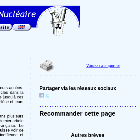
Version à imprimer
ieurs années.
Partager via les réseaux sociaux
icles dans la
e jusqu’à ces
lène et leurs
Recommander cette page
ans plusieurs
rnier article
rançaise. Le
uisse voir de
inefficace et
Autres brèves