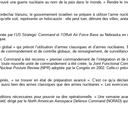
uvé une guerre nucléaire au nom de la paix dans le monde. « Rendre le monde p
rdechai Vanunu, le gouvernement israélien se prépare à utiliser l’arme nuclé
elle soit, représente un holocauste : elle peut tuer, détruire des villes, anéa
née par l’
US Strategic Command
et l’
Offutt Air Force Base
au Nebraska en c
quie.
al » qui prévoit l’utilisation d’armes classiques et d’armes nucléaires. En j
e, de commandement et de contrôle globaux, de renseignement, de surveillance
tegic Command a été reconnu « premier commandement de l’intégration et de la
e toute nouvelle unité de commandement a été créée, la
Joint Functional Co
Nuclear Posture Review
(NPR) adoptée par le Congrès en 2002. Celle-ci prévoi
priés, « se trouver en état de préparation avancé ». C’est ce qu’a décla
ant aussi bien des armes classiques que des armes nucléaires ». Les exercices
nditions nécessaires pour pouvoir se dire opérationnelle. » Une semaine a
ield,
dirigé par le
North American Aerospace Defense Command
(NORAD) qui 