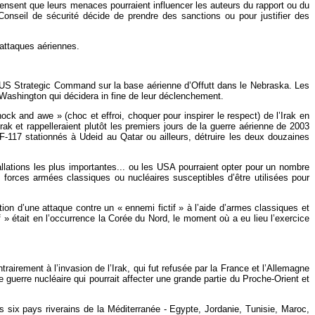
 pensent que leurs menaces pourraient influencer les auteurs du rapport ou du
Conseil de sécurité décide de prendre des sanctions ou pour justifier des
 attaques aériennes.
 l’US Strategic Command sur la base aérienne d’Offutt dans le Nebraska. Les
Washington qui décidera in fine de leur déclenchement.
k and awe » (choc et effroi, choquer pour inspirer le respect) de l’Irak en
k et rappelleraient plutôt les premiers jours de la guerre aérienne de 2003
F-117 stationnés à Udeid au Qatar ou ailleurs, détruire les deux douzaines
allations les plus importantes... ou les USA pourraient opter pour un nombre
forces armées classiques ou nucléaires susceptibles d’être utilisées pour
ion d’une attaque contre un « ennemi fictif » à l’aide d’armes classiques et
f » était en l’occurrence la Corée du Nord, le moment où a eu lieu l’exercice
airement à l’invasion de l’Irak, qui fut refusée par la France et l’Allemagne
rre nucléaire qui pourrait affecter une grande partie du Proche-Orient et
six pays riverains de la Méditerranée - Egypte, Jordanie, Tunisie, Maroc,