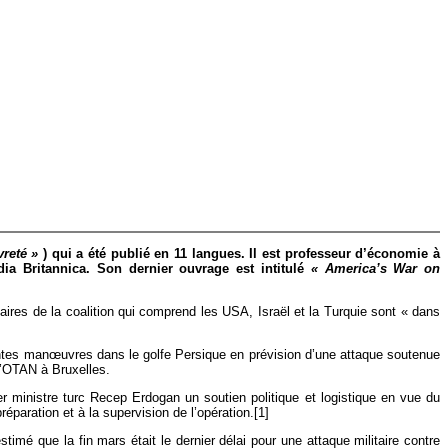
vreté »
) qui a été publié en 11 langues. Il est professeur d’économie à
dia Britannica. Son dernier ouvrage est intitulé
« America’s War on
enaires de la coalition qui comprend les USA, Israël et la Turquie sont « dans
tantes manœuvres dans le golfe Persique en prévision d’une attaque soutenue
l’OTAN à Bruxelles.
r ministre turc Recep Erdogan un soutien politique et logistique en vue du
paration et à la supervision de l’opération.[1]
imé que la fin mars était le dernier délai pour une attaque militaire contre