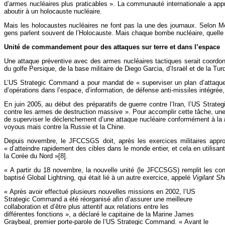
d’armes nucléaires plus praticables ». La communauté internationale a appro
aboutir à un holocauste nucléaire.
Mais les holocaustes nucléaires ne font pas la une des journaux. Selon Mo
gens parlent souvent de l’Holocauste. Mais chaque bombe nucléaire, quelle qu’
Unité de commandement pour des attaques sur terre et dans l’espace
Une attaque préventive avec des armes nucléaires tactiques serait coordon
du golfe Persique, de la base militaire de Diego Garcia, d’Israël et de la Tur
L’US Strategic Command a pour mandat de « superviser un plan d’attaque glob
d’opérations dans l’espace, d’information, de défense anti-missiles intégré
En juin 2005, au début des préparatifs de guerre contre l’Iran, l’US Stra
contre les armes de destruction massive ». Pour accomplir cette tâche, un
de superviser le déclenchement d’une attaque nucléaire conformément à la
voyous mais contre la Russie et la Chine.
Depuis novembre, le JFCCSGS doit, après les exercices militaires appro
« d’atteindre rapidement des cibles dans le monde entier, et cela en utilis
la Corée du Nord »[8].
« A partir du 18 novembre, la nouvelle unité (le JFCCSGS) remplit les co
baptisé Global Lightning, qui était lié à un autre exercice, appelé
Vigilant Sh
« Après avoir effectué plusieurs nouvelles missions en 2002, l’US
Strategic Command a été réorganisé afin d’assurer une meilleure
collaboration et d’être plus attentif aux relations entre les
différentes fonctions », a déclaré le capitaine de la Marine James
Graybeal, premier porte-parole de l’US Strategic Command. « Avant le