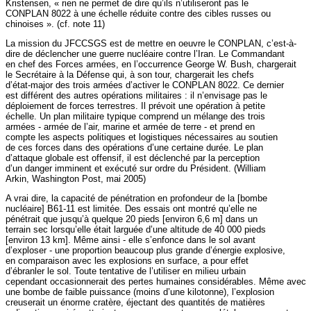
Kristensen, « rien ne permet de dire qu’ils n’utiliseront pas le
CONPLAN 8022 à une échelle réduite contre des cibles russes ou
chinoises ». (cf. note 11)
La mission du JFCCSGS est de mettre en oeuvre le CONPLAN, c’est-à-
dire de déclencher une guerre nucléaire contre l’Iran. Le Commandant
en chef des Forces armées, en l’occurrence George W. Bush, chargerait
le Secrétaire à la Défense qui, à son tour, chargerait les chefs
d’état-major des trois armées d’activer le CONPLAN 8022. Ce dernier
est différent des autres opérations militaires : il n’envisage pas le
déploiement de forces terrestres. Il prévoit une opération à petite
échelle. Un plan militaire typique comprend un mélange des trois
armées - armée de l’air, marine et armée de terre - et prend en
compte les aspects politiques et logistiques nécessaires au soutien
de ces forces dans des opérations d’une certaine durée. Le plan
d’attaque globale est offensif, il est déclenché par la perception
d’un danger imminent et exécuté sur ordre du Président. (William
Arkin, Washington Post, mai 2005)
A vrai dire, la capacité de pénétration en profondeur de la [bombe
nucléaire] B61-11 est limitée. Des essais ont montré qu’elle ne
pénétrait que jusqu’à quelque 20 pieds [environ 6,6 m] dans un
terrain sec lorsqu’elle était larguée d’une altitude de 40 000 pieds
[environ 13 km]. Même ainsi - elle s’enfonce dans le sol avant
d’exploser - une proportion beaucoup plus grande d’énergie explosive,
en comparaison avec les explosions en surface, a pour effet
d’ébranler le sol. Toute tentative de l’utiliser en milieu urbain
cependant occasionnerait des pertes humaines considérables. Même avec
une bombe de faible puissance (moins d’une kilotonne), l’explosion
creuserait un énorme cratère, éjectant des quantités de matières