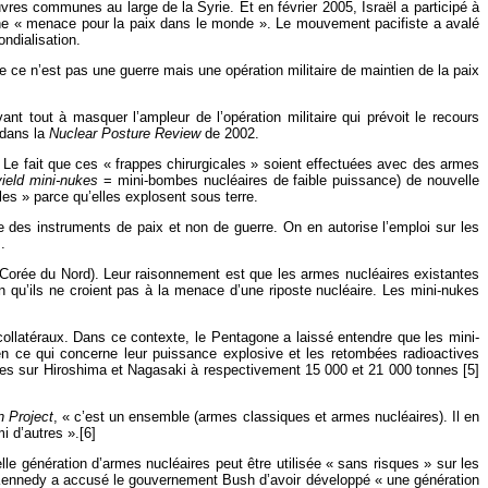
uvres communes au large de la Syrie. Et en février 2005, Israël a participé à
 une « menace pour la paix dans le monde ». Le mouvement pacifiste a avalé
ndialisation.
ce n’est pas une guerre mais une opération militaire de maintien de la paix
ant tout à masquer l’ampleur de l’opération militaire qui prévoit le recours
 dans la
Nuclear Posture Review
de 2002.
. Le fait que ces « frappes chirurgicales » soient effectuées avec des armes
yield mini-nukes
= mini-bombes nucléaires de faible puissance) de nouvelle
es » parce qu’elles explosent sous terre.
 des instruments de paix et non de guerre. On en autorise l’emploi sur les
.
Corée du Nord). Leur raisonnement est que les armes nucléaires existantes
 qu’ils ne croient pas à la menace d’une riposte nucléaire. Les mini-nukes
llatéraux. Dans ce contexte, le Pentagone a laissé entendre que les mini-
 en ce qui concerne leur puissance explosive et les retombées radioactives
es sur Hiroshima et Nagasaki à respectivement 15 000 et 21 000 tonnes [5]
n Project
, « c’est un ensemble (armes classiques et armes nucléaires). Il en
i d’autres ».[6]
le génération d’armes nucléaires peut être utilisée « sans risques » sur les
rd Kennedy a accusé le gouvernement Bush d’avoir développé « une génération