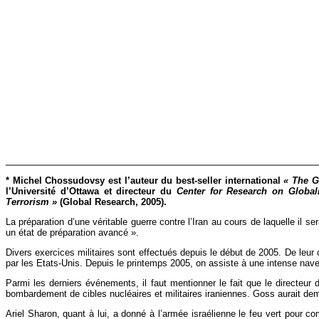
* Michel Chossudovsy est l’auteur du best-seller international
« The G
l’Université d’Ottawa et directeur du
Center for Research on Globali
Terrorism »
(Global Research, 2005).
La préparation d’une véritable guerre contre l’Iran au cours de laquelle il s
un état de préparation avancé ».
Divers exercices militaires sont effectués depuis le début de 2005. De leu
par les Etats-Unis. Depuis le printemps 2005, on assiste à une intense nave
Parmi les derniers événements, il faut mentionner le fait que le directeu
bombardement de cibles nucléaires et militaires iraniennes. Goss aurait dema
Ariel Sharon, quant à lui, a donné à l’armée israélienne le feu vert pour c