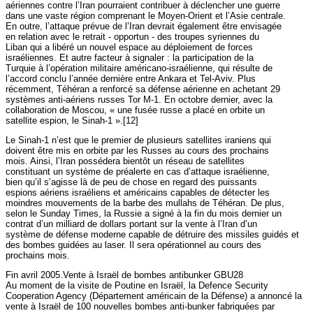
aériennes contre l’Iran pourraient contribuer à déclencher une guerre
dans une vaste région comprenant le Moyen-Orient et l’Asie centrale.
En outre, l’attaque prévue de l’Iran devrait également être envisagée
en relation avec le retrait - opportun - des troupes syriennes du
Liban qui a libéré un nouvel espace au déploiement de forces
israéliennes. Et autre facteur à signaler : la participation de la
Turquie à l’opération militaire américano-israélienne, qui résulte de
l’accord conclu l’année dernière entre Ankara et Tel-Aviv. Plus
récemment, Téhéran a renforcé sa défense aérienne en achetant 29
systèmes anti-aériens russes Tor M-1. En octobre dernier, avec la
collaboration de Moscou, « une fusée russe a placé en orbite un
satellite espion, le Sinah-1 ».[12]
Le Sinah-1 n’est que le premier de plusieurs satellites iraniens qui
doivent être mis en orbite par les Russes au cours des prochains
mois. Ainsi, l’Iran possédera bientôt un réseau de satellites
constituant un système de préalerte en cas d’attaque israélienne,
bien qu’il s’agisse là de peu de chose en regard des puissants
espions aériens israéliens et américains capables de détecter les
moindres mouvements de la barbe des mullahs de Téhéran. De plus,
selon le Sunday Times, la Russie a signé à la fin du mois dernier un
contrat d’un milliard de dollars portant sur la vente à l’Iran d’un
système de défense moderne capable de détruire des missiles guidés et
des bombes guidées au laser. Il sera opérationnel au cours des
prochains mois.
Fin avril 2005.Vente à Israël de bombes antibunker GBU28
Au moment de la visite de Poutine en Israël, la Defence Security
Cooperation Agency (Département américain de la Défense) a annoncé la
vente à Israël de 100 nouvelles bombes anti-bunker fabriquées par