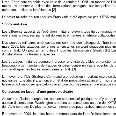
l’Iran. Cette date coïncide avec celle de la remise à l’ONU du rapport de l’
moins les amener à utiliser des formulations ambiguës sur lesquelles leu
opérations militaires israéliennes.[2]
Le projet militaire soutenu par les Etats-Unis a été approuvé par l’OTAN mai
Shock and Awe
Les différents aspects de l’opération militaire relèvent tous du commandem
opérations annoncées par Israël doivent être menées en étroite collaborati
Des sources militaires américaines ont confirmé que l’attaque de l’Iran im
mars 2003. Les attaques aériennes américaines seraient beaucoup plus impor
contre l’Irak. On pourrait, en utilisant tous les bombardiers Stealth B-2
d’installations nucléaires suspectes.
Les stratèges militaires pourraient dresser une liste de cibles en fonction
beaucoup plus important de frappes dirigées contre un vaste éventail de 
contre-attaquer les forces américaines en Irak.[3]
En novembre, l’US Strategic Command a effectué un important exercice de « g
nucléaires. Ensuite, il a annoncé un état de préparation avancé (cf. notre a
laisse plutôt supposer que celui-ci avait pour but de préparer une attaque con
Consensus en faveur d’une guerre nucléaire
Au sein de l’Union européenne, aucune personnalité politique ne s’y est oppo
au plan diplomatique, Washington a obtenu un consensus au sein de l’OTAN
de l’Asie centrale. De plus, un certain nombre de pays arabes limitrophes son
En novembre 2004, les plus hauts commandants de l’armée israélienne ont 