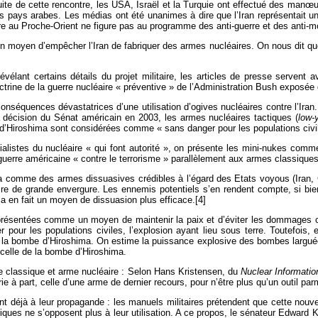
suite de cette rencontre, les USA, Israël et la Turquie ont effectué des manœ
es pays arabes. Les médias ont été unanimes à dire que l’Iran représentait
e au Proche-Orient ne figure pas au programme des anti-guerre et des anti-mo
n moyen d’empêcher l’Iran de fabriquer des armes nucléaires. On nous dit que 
élant certains détails du projet militaire, les articles de presse servent av
doctrine de la guerre nucléaire « préventive » de l’Administration Bush exposée
onséquences dévastatrices d’une utilisation d’ogives nucléaires contre l’Iran
a décision du Sénat américain en 2003, les armes nucléaires tactiques (
low-
 d’Hiroshima sont considérées comme « sans danger pour les populations civil
istes du nucléaire « qui font autorité », on présente les mini-nukes comme
 guerre américaine « contre le terrorisme » parallèlement aux armes classiques
a comme des armes dissuasives crédibles à l’égard des Etats voyous (Iran, 
ire de grande envergure. Les ennemis potentiels s’en rendent compte, si bien
la en fait un moyen de dissuasion plus efficace.[4]
présentées comme un moyen de maintenir la paix et d’éviter les dommages co
our les populations civiles, l’explosion ayant lieu sous terre. Toutefois,
e la bombe d’Hiroshima. On estime la puissance explosive des bombes largué
 celle de la bombe d’Hiroshima.
rme classique et arme nucléaire : Selon Hans Kristensen, du
Nuclear Informatio
 à part, celle d’une arme de dernier recours, pour n’être plus qu’un outil parm
nt déjà à leur propagande : les manuels militaires prétendent que cette nouvel
tiques ne s’opposent plus à leur utilisation. A ce propos, le sénateur Edwa