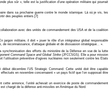
lus sûr », telle est la justification d’une opération militaire qui pourrait
aire dans sa prochaine guerre contre le monde islamique. Là où je vis, les
ntir des peuples entiers.[7]
ollaboration avec des unités de commandement des USA et de la coalition
argon militaire, il doit « jouer le rôle d’un intégrateur global responsable
, de reconnaissance, d’attaque globale et de dissuasion stratégique... ».
 synchronisation des efforts du ministère de la Défense en vue de la lutte
mponent Command Space and Global Strike
(JFCCSGS). Elle a pour mission
t l’utilisation préventive d’ogives nucléaires non seulement contre les Etats
ré début décembre l’US Strategic Command. Cette unité doit être capable
 effectués en novembre concernaient « un pays fictif que l’on supposait être
vant cette annonce, l’unité achevait un exercice de poste de commandement
est chargé de la défense anti-missiles en Amérique du Nord.