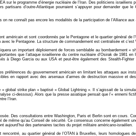
AIEA sur le programme d’énergie nucléaire de l’Iran. Des politiciens israéliens
rs partisans d’outre-Atlantique pourraient s’appuyer pour demander que le 
s on ne connaît pas encore les modalités de la participation de l’Alliance aux
ent américain et sont coordonnés par le Pentagone et le quartier général de
on avec le Pentagone. La structure de commandement est centralisée et c’est 
pliquera un important déploiement de forces semblable au bombardement « shoc
tantes que l’attaque israélienne du centre nucléaire d’Osirak de 1981 en Ira
 basés à Diego Garcia ou aux USA et peut-être également des Stealth-Fighter 
 des préférences du gouvernement américain en limitant les attaques aux inst
cibles en rapport avec des arsenaux d’armes de destruction massive et des 
lobal strike plan » baptisé « Global Lightning ». Il s’agissait de la simulat
nalyse ci-dessous). Alors que la presse asiatique pensait que l’« ennemi ficti
tre l’Iran.
sée. Des consultations entre Washington, Paris et Berlin sont en cours. Contr
 de même qu’au Conseil de sécurité. Ce consensus concerne également une gue
t aujourd’hui des partenaires tacites du projet militaire américano-israélien.
rencontré, au quartier général de l’OTAN à Bruxelles, leurs homologues des 