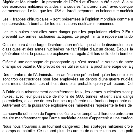
Algérie et Mauritanie. Un protocole de l’OTAN et d’Israël a été signé. A la 
des exercices militaires et à des manœuvres "antiterroristes" avec quelqu
ce mensonge. Le fait que les USA et Israël préparent un holocauste nucléair
Les « frappes chirurgicales » sont présentées à l’opinion mondiale comme u
qui consistera à bombarder les installations nucléaires iraniennes.
Les mini-nukes sont-elles sans danger pour les populations civiles ? En rév
préventif aux armes nucléaires tactiques. Le projet militaire repose sur la 
On a recouru à une large désinformation médiatique afin de dissimuler les c
classiques et des armes nucléaires ne fait l’objet d’aucun débat. Depuis l
génération dont la puissance explosive est égale à 6 fois celle de la bombe
Grâce à une campagne de propagande qui s’est assuré le soutien de spécial
champs de bataille. On prévoit de les utiliser dans la prochaine étape de la
Des membres de l’Administration américaine prétendent qu’on les emploier
sont trop destructrices pour être employées en dehors d’une guerre nucléa
sont moins destructrices et il est donc plus probable qu’on y ait recours. Ce
A l’aide d’un raisonnement complètement faux, les armes nucléaires sont 
nukes, avec leur puissance de moins de 5000 tonnes, étaient sans danger p
potentielles, chacune de ces bombes représente une fraction importante d
Autrement dit, la puissance explosive des mini-nukes représente le tiers de
La nouvelle définition de l’ogive nucléaire a estompé la différence entre a
résulte manifestement que l’arme nucléaire cesse d’appartenir à une catégorie
Nous nous trouvons à un tournant dangereux : les stratèges militaires croie
champs de bataille. Ce ne sont plus des armes de dernier recours. Les poli