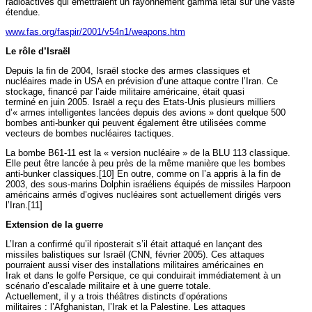
radioactives qui émettraient un rayonnement gamma létal sur une vaste
étendue.
www.fas.org/faspir/2001/v54n1/weapons.htm
Le rôle d’Israël
Depuis la fin de 2004, Israël stocke des armes classiques et
nucléaires made in USA en prévision d’une attaque contre l’Iran. Ce
stockage, financé par l’aide militaire américaine, était quasi
terminé en juin 2005. Israël a reçu des Etats-Unis plusieurs milliers
d’« armes intelligentes lancées depuis des avions » dont quelque 500
bombes anti-bunker qui peuvent également être utilisées comme
vecteurs de bombes nucléaires tactiques.
La bombe B61-11 est la « version nucléaire » de la BLU 113 classique.
Elle peut être lancée à peu près de la même manière que les bombes
anti-bunker classiques.[10] En outre, comme on l’a appris à la fin de
2003, des sous-marins Dolphin israéliens équipés de missiles Harpoon
américains armés d’ogives nucléaires sont actuellement dirigés vers
l’Iran.[11]
Extension de la guerre
L’Iran a confirmé qu’il riposterait s’il était attaqué en lançant des
missiles balistiques sur Israël (CNN, février 2005). Ces attaques
pourraient aussi viser des installations militaires américaines en
Irak et dans le golfe Persique, ce qui conduirait immédiatement à un
scénario d’escalade militaire et à une guerre totale.
Actuellement, il y a trois théâtres distincts d’opérations
militaires : l’Afghanistan, l’Irak et la Palestine. Les attaques