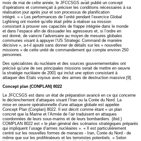
mois de mai de cette année, le JFCCSGS avait publié un concept
d’opérations et commençait à préciser les conditions nécessaires à sa
réalisation jour après jour et son processus de planification
intégré. » « Les performances de l’unité pendant l’exercice Global
Lightning ont montré qu’elle était prête à réaliser sa mission
consistant à prouver ses capacités de frappe intégrée dans le monde
et dans l’espace afin de dissuader les agresseurs et, si l’ordre en
est donné, de vaincre l’adversaire au moyen de mesures globales
communes visant à appuyer l’US Strategic Command de manière
décisive », a-t-il ajouté sans donner de détails sur les « nouvelles
missions » de cette unité de commandement qui compte environ 250
personnes.
Des spécialistes du nucléaire et des sources gouvernementales ont
précisé qu’une de ses principales missions serait de mettre en oeuvre
la stratégie nucléaire de 2001 qui inclut une option consistant à
attaquer des Etats voyous avec des armes de destruction massive.[9]
Concept plan (CONPLAN) 8022
Le JFCCSGS est dans un état de préparation avancé en ce qui concerne
le déclenchement d’attaques visant l’Iran ou la Corée du Nord. La
mise en oeuvre opérationnelle d’une attaque globale est appelée
Concept Plan (Conplan) 8022. Il est décrit comme étant « un plan
concret que la Marine et l’Armée de l’air traduisent en attaques
coordonnées de leurs sous-marins et de leurs bombardiers. (ibid.)
COMPLAN 8022 est « le plan général des scénarios stratégiques préparés
qui impliquent l’usage d’armes nucléaires ». « Il est particulièrement
centré sur les nouvelles formes de menaces - Iran, Corée du Nord - de
même que sur les proliférateurs et les terroristes potentiels. » Selon