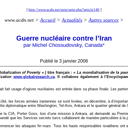
[
http://www.acdn.net/spip/spip.php?article146
]
www.acdn.net >
Accueil
>
Actualités
>
Autres sources
>
Guerre nucléaire contre l’Iran
par Michel Chossudovsky, Canada*
Publié le 3 janvier 2006
lobalization of Poverty »
( titre français :
« La mondialisation de la pau
zation
www.globalresearch.ca
. Il collabore également à l’Encyclopae
erait fait usage d’ogives nucléaires est entrée dans sa phase finale. Les part
r côté, les forces armées iraniennes se sont livrées, en décembre, à d’impor
tte diplomatique entre Washington, Tel-Aviv, Ankara et le quartier général de 
r de la CIA, Porter Goss, lors d’une mission à Ankara, ait demandé au Premie
ndé que les Services secrets turcs collaborent de manière particulière à la pré
ommencer les attaques fin mars. Tous les hauts responsables israéliens ont est