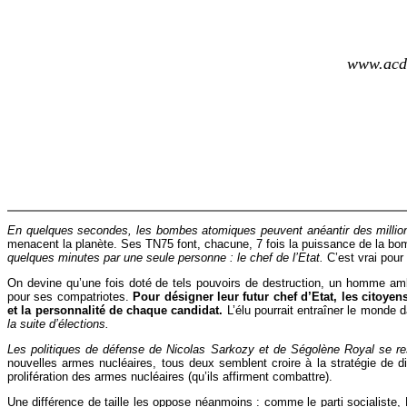
www.acd
En quelques secondes, les bombes atomiques peuvent anéantir des millions
menacent la planète. Ses TN75 font, chacune, 7 fois la puissance de la bom
quelques minutes par une seule personne : le chef de l’Etat.
C’est vrai pour
On devine qu’une fois doté de tels pouvoirs de destruction, un homme ambi
pour ses compatriotes.
Pour désigner leur futur chef d’Etat, les citoye
et la personnalité de chaque candidat.
L’élu pourrait entraîner le monde d
la suite d’élections.
Les politiques de défense de Nicolas Sarkozy et de Ségolène Royal se r
nouvelles armes nucléaires, tous deux semblent croire à la stratégie de di
prolifération des armes nucléaires (qu’ils affirment combattre).
Une différence de taille les oppose néanmoins : comme le parti socialiste, 