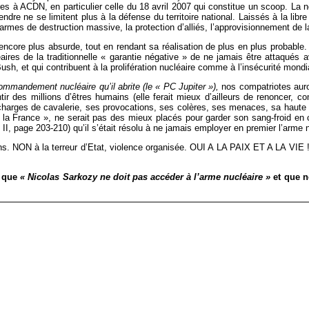
ttres à ACDN, en particulier celle du 18 avril 2007 qui constitue un scoop. La
dre ne se limitent plus à la défense du territoire national. Laissés à la libre 
s armes de destruction massive, la protection d’alliés, l’approvisionnement de 
ore plus absurde, tout en rendant sa réalisation de plus en plus probable. Ell
léaires de la traditionnelle « garantie négative » de ne jamais être attaqué
h, et qui contribuent à la prolifération nucléaire comme à l’insécurité mondi
mmandement nucléaire qu’il abrite (le « PC Jupiter »),
nos compatriotes auron
ntir des millions d’êtres humains (elle ferait mieux d’ailleurs de renoncer,
harges de cavalerie, ses provocations, ses colères, ses menaces, sa haute im
« la France », ne serait pas des mieux placés pour garder son sang-froid en 
II, page 203-210) qu’il s’était résolu à ne jamais employer en premier l’arme nu
ains. NON à la terreur d’Etat, violence organisée. OUI A LA PAIX ET A LA VIE
n que
« Nicolas Sarkozy ne doit pas accéder à l’arme nucléaire »
et que n