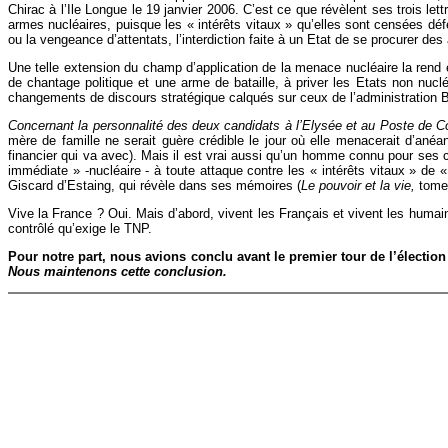
Chirac à l’Ile Longue le 19 janvier 2006. C’est ce que révèlent ses trois le
armes nucléaires, puisque les « intérêts vitaux » qu’elles sont censées défen
ou la vengeance d’attentats, l’interdiction faite à un Etat de se procurer de
Une telle extension du champ d’application de la menace nucléaire la rend enc
de chantage politique et une arme de bataille, à priver les Etats non nuc
changements de discours stratégique calqués sur ceux de l’administration Bus
Concernant la personnalité des deux candidats à l’Elysée et au Poste de Co
mère de famille ne serait guère crédible le jour où elle menacerait d’anéa
financier qui va avec). Mais il est vrai aussi qu’un homme connu pour ses c
immédiate » -nucléaire - à toute attaque contre les « intérêts vitaux » de 
Giscard d’Estaing, qui révèle dans ses mémoires (
Le pouvoir et la vie,
tome 
Vive la France ? Oui. Mais d’abord, vivent les Français et vivent les hum
contrôlé qu’exige le TNP.
Pour notre part, nous avions conclu avant le premier tour de l’électio
Nous maintenons cette conclusion.