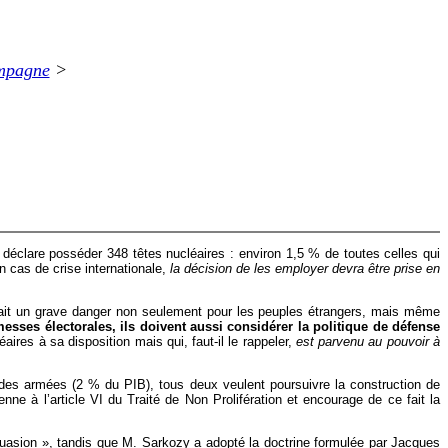
mpagne
>
 déclare posséder 348 têtes nucléaires : environ 1,5 % de toutes celles qui
 cas de crise internationale,
la décision de les employer devra être prise en
terait un grave danger non seulement pour les peuples étrangers, mais même
esses électorales, ils doivent aussi considérer la politique de défense
aires à sa disposition mais qui, faut-il le rappeler,
est parvenu au pouvoir à
r des armées (2 % du PIB), tous deux veulent poursuivre la construction de
ne à l’article VI du Traité de Non Prolifération et encourage de ce fait la
issuasion », tandis que M. Sarkozy a adopté la doctrine formulée par Jacques