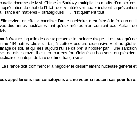
 nouvelle doctrine de MM. Chirac et Sarkozy multiplie les motifs d’emploi des
appréciation du chef de l’Etat, ces « intérêts vitaux » incluent la prévention
la France en matières « stratégiques »... Pratiquement tout.
e revient en effet à banaliser l’arme nucléaire, à en faire à la fois un outil
s avec des armes nucléaires tant qu’eux-mêmes n’en auraient pas. Autant de
ale.
t à évaluer laquelle des deux présente le moindre risque. Il est vrai qu’une
 comme 184 autres chefs d’Etat, à cette « posture dissuasive » et au gâchis
age de soi, et qui dès aujourd’hui se dit prêt à riposter par « une sanction
cas de crise grave. Il est en tout cas fort éloigné du bon sens du président
cléaire - en dépit de la « doctrine française ».
 ! La France doit commencer à négocier le désarmement nucléaire général et
ous appellerions nos concitoyens à « ne voter en aucun cas pour lui ».