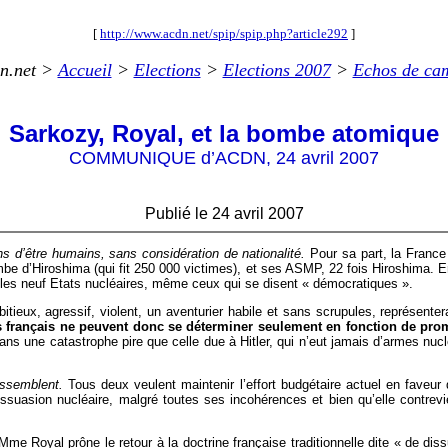
[
http://www.acdn.net/spip/spip.php?article292
]
n.net >
Accueil
>
Elections
>
Elections 2007
>
Echos de ca
Sarkozy, Royal, et la bombe atomique
COMMUNIQUE d’ACDN, 24 avril 2007
Publié le 24 avril 2007
 d’être humains, sans considération de nationalité.
Pour sa part, la France
be d’Hiroshima (qui fit 250 000 victimes), et ses ASMP, 22 fois Hiroshima. En
 les neuf Etats nucléaires, même ceux qui se disent « démocratiques ».
tieux, agressif, violent, un aventurier habile et sans scrupules, représen
ns français ne peuvent donc se déterminer seulement en fonction de prom
ans une catastrophe pire que celle due à Hitler, qui n’eut jamais d’armes nuclé
essemblent.
Tous deux veulent maintenir l’effort budgétaire actuel en faveu
ssuasion nucléaire, malgré toutes ses incohérences et bien qu’elle contrevien
Mme Royal prône le retour à la doctrine française traditionnelle dite « de d