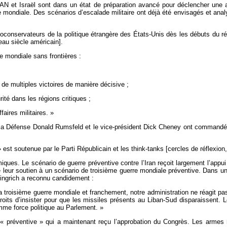
OTAN et Israël sont dans un état de préparation avancé pour déclencher une at
 mondiale. Des scénarios d’escalade militaire ont déjà été envisagés et anal
s néoconservateurs de la politique étrangère des États-Unis dès les débuts d
eau siècle américain].
e mondiale sans frontières :
e multiples victoires de manière décisive ;
té dans les régions critiques ;
aires militaires. »
 à la Défense Donald Rumsfeld et le vice-président Dick Cheney ont commandé
 est soutenue par le Parti Républicain et les think-tanks [cercles de réflexi
es. Le scénario de guerre préventive contre l’Iran reçoit largement l’appui
mé leur soutien à un scénario de troisième guerre mondiale préventive. Dans u
Gingrich a reconnu candidement :
roisième guerre mondiale et franchement, notre administration ne réagit pas 
 droits d’insister pour que les missiles présents au Liban-Sud disparaissent. 
omme force politique au Parlement. »
e « préventive » qui a maintenant reçu l’approbation du Congrès. Les armes