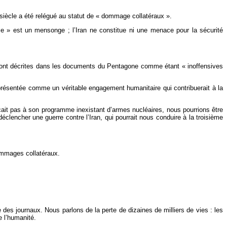
-siècle a été relégué au statut de « dommage collatéraux ».
me » est un mensonge ; l’Iran ne constitue ni une menace pour la sécurité
 sont décrites dans les documents du Pentagone comme étant « inoffensives
t présentée comme un véritable engagement humanitaire qui contribuerait à la
nçait pas à son programme inexistant d’armes nucléaires, nous pourrions être
clencher une guerre contre l’Iran, qui pourrait nous conduire à la troisième
ommages collatéraux.
des journaux. Nous parlons de la perte de dizaines de milliers de vies : les
e l’humanité.