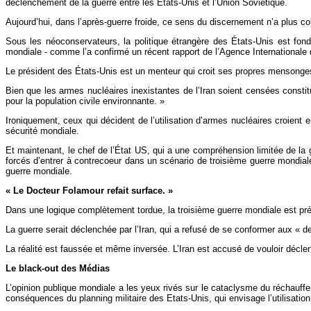
déclenchement de la guerre entre les États-Unis et l’Union Soviétique.
Aujourd’hui, dans l’après-guerre froide, ce sens du discernement n’a plus c
Sous les néoconservateurs, la politique étrangère des États-Unis est fon
mondiale - comme l’a confirmé un récent rapport de l’Agence Internationale 
Le président des États-Unis est un menteur qui croit ses propres mensonge
Bien que les armes nucléaires inexistantes de l’Iran soient censées cons
pour la population civile environnante. »
Ironiquement, ceux qui décident de l’utilisation d’armes nucléaires croient
sécurité mondiale.
Et maintenant, le chef de l’État US, qui a une compréhension limitée de la 
forcés d’entrer à contrecoeur dans un scénario de troisième guerre mondiale
guerre mondiale.
« Le Docteur Folamour refait surface. »
Dans une logique complètement tordue, la troisième guerre mondiale est 
La guerre serait déclenchée par l’Iran, qui a refusé de se conformer aux «
La réalité est faussée et même inversée. L’Iran est accusé de vouloir décle
Le black-out des Médias
L’opinion publique mondiale a les yeux rivés sur le cataclysme du réchauffe
conséquences du planning militaire des Etats-Unis, qui envisage l’utilisatio