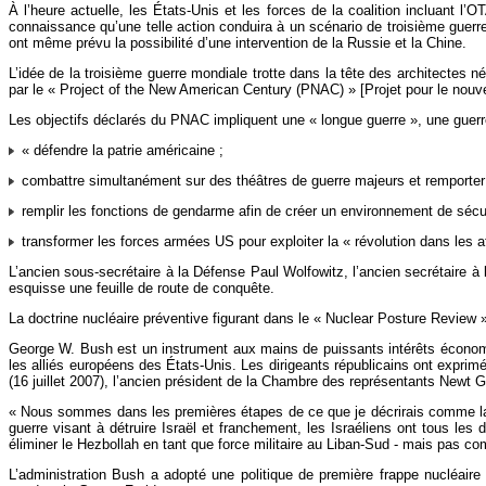
À l’heure actuelle, les États-Unis et les forces de la coalition incluant l’
connaissance qu’une telle action conduira à un scénario de troisième guerre
ont même prévu la possibilité d’une intervention de la Russie et la Chine.
L’idée de la troisième guerre mondiale trotte dans la tête des architecte
par le « Project of the New American Century (PNAC) » [Projet pour le nouv
Les objectifs déclarés du PNAC impliquent une « longue guerre », une guerr
« défendre la patrie américaine ;
combattre simultanément sur des théâtres de guerre majeurs et remporter d
remplir les fonctions de gendarme afin de créer un environnement de sécuri
transformer les forces armées US pour exploiter la « révolution dans les aff
L’ancien sous-secrétaire à la Défense Paul Wolfowitz, l’ancien secrétaire
esquisse une feuille de route de conquête.
La doctrine nucléaire préventive figurant dans le « Nuclear Posture Review »
George W. Bush est un instrument aux mains de puissants intérêts économiqu
les alliés européens des États-Unis. Les dirigeants républicains ont expri
(16 juillet 2007), l’ancien président de la Chambre des représentants Newt 
« Nous sommes dans les premières étapes de ce que je décrirais comme la t
guerre visant à détruire Israël et franchement, les Israéliens ont tous les
éliminer le Hezbollah en tant que force militaire au Liban-Sud - mais pas c
L’administration Bush a adopté une politique de première frappe nucléair