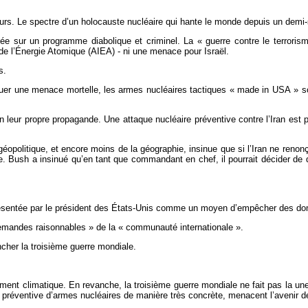
ours. Le spectre d’un holocauste nucléaire qui hante le monde depuis un demi
dée sur un programme diabolique et criminel. La « guerre contre le terroris
de l’Énergie Atomique (AIEA) - ni une menace pour Israël.
s.
tituer une menace mortelle, les armes nucléaires tactiques « made in USA »
 en leur propre propagande. Une attaque nucléaire préventive contre l’Iran es
géopolitique, et encore moins de la géographie, insinue que si l’Iran ne reno
. Bush a insinué qu’en tant que commandant en chef, il pourrait décider de dé
présentée par le président des États-Unis comme un moyen d’empêcher des d
 demandes raisonnables » de la « communauté internationale ».
ncher la troisième guerre mondiale.
ment climatique. En revanche, la troisième guerre mondiale ne fait pas la une 
n préventive d’armes nucléaires de manière très concrète, menacent l’avenir d