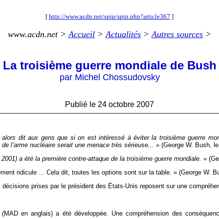
[
http://www.acdn.net/spip/spip.php?article367
]
www.acdn.net >
Accueil
>
Actualités
>
Autres sources
>
La troisième guerre mondiale de Bush
par Michel Chossudovsky
Publié le 24 octobre 2007
J’ai alors dit aux gens que si on est intéressé à éviter la troisième guerre m
é de l’arme nucléaire serait une menace très sérieuse... »
(George W. Bush, le
 2001) a été la première contre-attaque de la troisième guerre mondiale. »
(Geo
ment ridicule ... Cela dit, toutes les options sont sur la table. » (George W. B
s décisions prises par le président des États-Unis reposent sur une compréh
» (MAD en anglais) a été développée. Une compréhension des conséquences