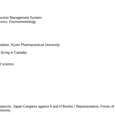
duction Management System
ysics, Environmentology
lation, Kyoto Pharmaceutical University
(living in Canada)
t science
airperson, Japan Congress against A and H Bombs / Representative, Forum o
versity