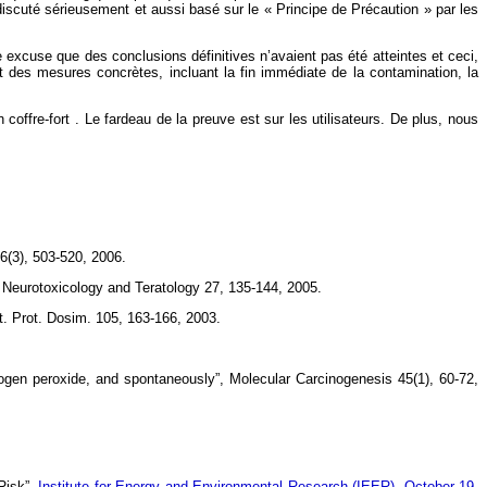
discuté sérieusement et aussi basé sur le « Principe de Précaution » par les
 excuse que des conclusions définitives n’avaient pas été atteintes et ceci,
 des mesures concrètes, incluant la fin immédiate de la contamination, la
ffre-fort . Le fardeau de la preuve est sur les utilisateurs. De plus, nous
6(3), 503-520, 2006.
, Neurotoxicology and Teratology 27, 135-144, 2005.
t. Prot. Dosim. 105, 163-166, 2003.
ogen peroxide, and spontaneously”, Molecular Carcinogenesis 45(1), 60-72,
Risk”,
Institute for Energy and Environmental Research (IEER), October 19,