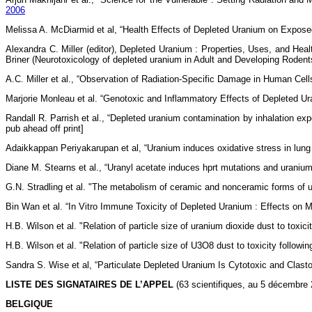
2006
Melissa A. McDiarmid et al, “Health Effects of Depleted Uranium on Expose
Alexandra C. Miller (editor), Depleted Uranium : Properties, Uses, and 
Briner (Neurotoxicology of depleted uranium in Adult and Developing Rodents
A.C. Miller et al., “Observation of Radiation-Specific Damage in Human Cel
Marjorie Monleau et al. “Genotoxic and Inflammatory Effects of Depleted Ur
Randall R. Parrish et al., “Depleted uranium contamination by inhalation ex
pub ahead off print]
Adaikkappan Periyakarupan et al, “Uranium induces oxidative stress in lung e
Diane M. Stearns et al., “Uranyl acetate induces hprt mutations and urani
G.N. Stradling et al. "The metabolism of ceramic and nonceramic forms of ur
Bin Wan et al. “In Vitro Immune Toxicity of Depleted Uranium : Effects on
H.B. Wilson et al. "Relation of particle size of uranium dioxide dust to toxic
H.B. Wilson et al. "Relation of particle size of U3O8 dust to toxicity followin
Sandra S. Wise et al, “Particulate Depleted Uranium Is Cytotoxic and Clast
LISTE DES SIGNATAIRES DE L’APPEL
(63 scientifiques, au 5 décembre 
BELGIQUE