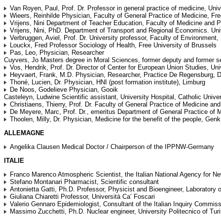
Van Royen, Paul, Prof. Dr. Professor in general practice of medicine, Univ
Wieers, Reinhilde Physician, Faculty of General Practice of Medicine, Fre
Vrijens, Nini Department of Teacher Education, Faculty of Medicine and P
Vrijens, Nini, PhD. Department of Transport and Regional Economics. Un
Verbruggen, Aviel, Prof. Dr. University professor, Faculty of Environment
Louckx, Fred Professor Sociology of Health, Free University of Brussels
Pas, Leo, Physician, Researcher
Cuyvers, Jo Masters degree in Moral Sciences, former deputy and former s
Vos, Hendrik, Prof. Dr. Director of Center for European Union Studies, Uni
Heyvaert, Frank, M.D. Physician, Researcher, Practice De Regensburg, 
Thoné, Lucien, Dr. Physician, HNI (post formation institute), Limburg
De Noos, Godelieve Physician, Gooik
Casteleyn, Ludwine Scientific assistant, University Hospital, Catholic Unive
Christiaens, Thierry, Prof. Dr. Faculty of General Practice of Medicine an
De Meyere, Marc, Prof. Dr., emeritus Department of General Practice of Me
Thoolen, Milly, Dr. Physician, Medicine for the benefit of the people, Genk
ALLEMAGNE
Angelika Clausen Medical Doctor / Chairperson of the IPPNW-Germany
ITALIE
Franco Marenco Atmospheric Scientist, the Italian National Agency for N
Stefano Montanari Pharmacist, Scientific consultant
Antonietta Gatti, Ph.D. Professor, Physicist and Bioengineer, Laboratory 
Giuliana Chiaretti Professor, Università Ca’ Foscari
Valerio Gennaro Epidemiologist, Consultant of the Italian Inquiry Commis
Massimo Zucchetti, Ph.D. Nuclear engineer, University Politecnico of Tur