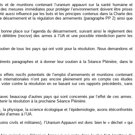
ts et de munitions contenant l’uranium appauvri sur la santé humaine et
e des mesures immédiates pour protéger l’environnement doivent être prises
té aussi influencé par les buts et les principes contenus dans la Charte des
ur le désarmement et la régulation des armements (paragraphe PP 2) ainsi que
 bonne place sur l’agenda du désarmement, suivant ainsi le règlement des
délétère (nocive) des armes à l’UA et une possible interdiction parmi les
soutien de tous les pays qui ont voté pour la résolution. Nous demandons et
férents paragraphes et à donner leur soutien à la Séance Plénière, dans le
les effets nocifs potentiels de l’emploi d’armements et munitions contenant
s internationales n’ont pas encore pleinement pris en compte ces études
de voter contre la résolution en se basant sur ces rapports précédents, sans
ue avec beaucoup d’autres pays qui sont concernés par l’effet de ces armes.
enir la résolution à la prochaine Séance Plénière.
e, la physique, la science écologique et l’épidemiologie, avons étéconfrontés
ploi d’armes à l’UA.
ins civils et militaires), l’Uranium Appauvri est donc bien le « déchet » qui