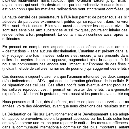
L’UA est relativement moins radioactif que l’Uranium Naturel (UN)... mais 
rayons alpha qui sont très destructeurs par leur radioactivité quand ils sont 
est bien connu que les matières radioactives sont strictement contrôlées, p
La haute densité des pénétrateurs à l’UA leur permet de percer tous les bli
aérosols de particules extrèmement petites qui se répandent dans l’environ
Elles sont très toxiques. Elles vont aussi contaminer les espaces civils, fr
sont très sensibles aux substances aussi toxiques, pourraient inhaler ces
résidentielles à fort peuplement. La contamination continue aussi après la
millénaires.
En prenant en compte ces aspects, nous considérons que ces armes sont
« destructions » sans aucune discrimination. L’uranium est présent dans la
et y voyager, une fois inhalées, cela ne s’est encore jamais présenté dans 
celles des oxydes d’uranium appauvri, augmentant ainsi la dangerosité. N
nous ne comprenons pas encore tout l’impact sur l’homme de ces fines pa
(incluant l’étude de cellules humaines de poumon) qui suggèrent des effets 
Ces données indiquent clairement que l’uranium intériorisé (les deux compos
et/ou indirectement l’ADN , qui code l’information génétique de la cellule.
de réparation des cellules. Ces effets nocifs sont éventuellement produits
les cellules reproductrices, il pourrait en résulter des effets trans-géné
exposés à l’UA durant la gestation, mais aussi si les parents avaient été e
Nous pensons qu’il faut, dès à présent, mettre en place une surveillance mé
années, voire des décennies, avant que nous obtenions des résultats statis
La Déclaration de Rio sur L’environnement et le Développement a été adopt
et l’approche préventive, seront largement appliqués par les Etats selon le
employée comme une raison pour reporter le coût et les mesures efficaces p
dans la communauté internationale comme un des plus importants, autant e