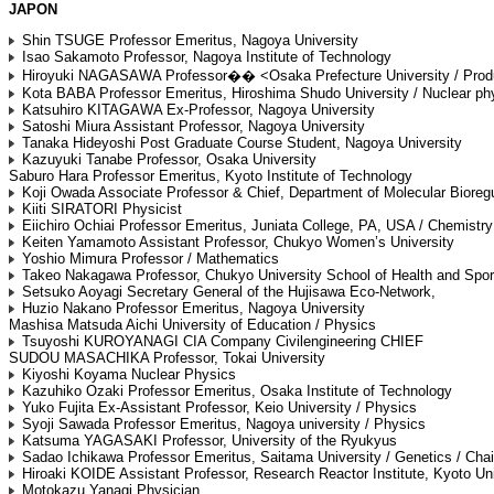
JAPON
Shin TSUGE Professor Emeritus, Nagoya University
Isao Sakamoto Professor, Nagoya Institute of Technology
Hiroyuki NAGASAWA Professor�� <Osaka Prefecture University / Pro
Kota BABA Professor Emeritus, Hiroshima Shudo University / Nuclear ph
Katsuhiro KITAGAWA Ex-Professor, Nagoya University
Satoshi Miura Assistant Professor, Nagoya University
Tanaka Hideyoshi Post Graduate Course Student, Nagoya University
Kazuyuki Tanabe Professor, Osaka University
Saburo Hara Professor Emeritus, Kyoto Institute of Technology
Koji Owada Associate Professor & Chief, Department of Molecular Bioregu
Kiiti SIRATORI Physicist
Eiichiro Ochiai Professor Emeritus, Juniata College, PA, USA / Chemistry 
Keiten Yamamoto Assistant Professor, Chukyo Women’s University
Yoshio Mimura Professor / Mathematics
Takeo Nakagawa Professor, Chukyo University School of Health and Spor
Setsuko Aoyagi Secretary General of the Hujisawa Eco-Network,
Huzio Nakano Professor Emeritus, Nagoya University
Mashisa Matsuda Aichi University of Education / Physics
Tsuyoshi KUROYANAGI CIA Company Civilengineering CHIEF
SUDOU MASACHIKA Professor, Tokai University
Kiyoshi Koyama Nuclear Physics
Kazuhiko Ozaki Professor Emeritus, Osaka Institute of Technology
Yuko Fujita Ex-Assistant Professor, Keio University / Physics
Syoji Sawada Professor Emeritus, Nagoya university / Physics
Katsuma YAGASAKI Professor, University of the Ryukyus
Sadao Ichikawa Professor Emeritus, Saitama University / Genetics / Ch
Hiroaki KOIDE Assistant Professor, Research Reactor Institute, Kyoto Uni
Motokazu Yanagi Physician