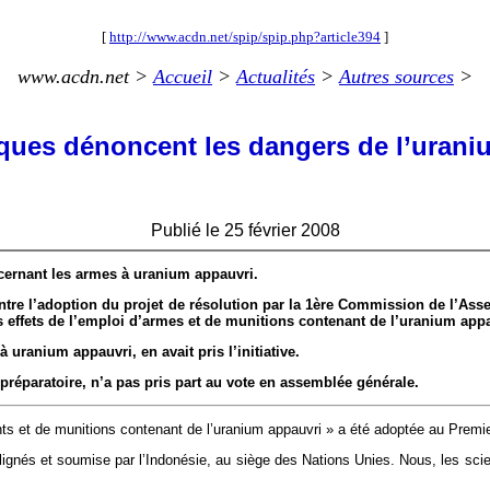
[
http://www.acdn.net/spip/spip.php?article394
]
www.acdn.net >
Accueil
>
Actualités
>
Autres sources
>
fiques dénoncent les dangers de l’urani
Publié le 25 février 2008
cernant les armes à uranium appauvri.
entre l’adoption du projet de résolution par la 1ère Commission de l’A
s effets de l’emploi d’armes et de munitions contenant de l’uranium appa
uranium appauvri, en avait pris l’initiative.
préparatoire, n’a pas pris part au vote en assemblée générale.
ents et de munitions contenant de l’uranium appauvri » a été adoptée au Prem
lignés et soumise par l’Indonésie, au siège des Nations Unies. Nous, les scie