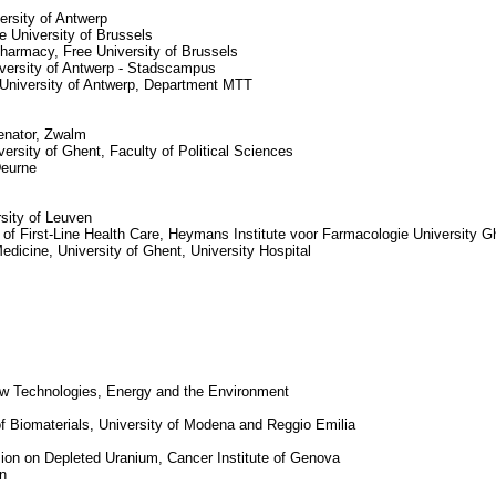
ersity of Antwerp
e University of Brussels
harmacy, Free University of Brussels
iversity of Antwerp - Stadscampus
, University of Antwerp, Department MTT
enator, Zwalm
versity of Ghent, Faculty of Political Sciences
Deurne
rsity of Leuven
d of First-Line Health Care, Heymans Institute voor Farmacologie University G
dicine, University of Ghent, University Hospital
ew Technologies, Energy and the Environment
of Biomaterials, University of Modena and Reggio Emilia
sion on Depleted Uranium, Cancer Institute of Genova
in