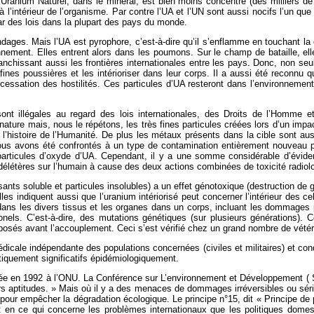
l’Uranium Naturel, dans le minerai, est bien moins concentré (des milliers de
à l’intérieur de l’organisme. Par contre l’UA et l’UN sont aussi nocifs l’un qu
ar des lois dans la plupart des pays du monde.
ndages. Mais l’UA est pyrophore, c’est-à-dire qu’il s’enflamme en touchant l
nement. Elles entrent alors dans les poumons. Sur le champ de bataille, ell
anchissant aussi les frontières internationales entre les pays. Donc, non seul
 fines poussières et les intérioriser dans leur corps. Il a aussi été reco
 cessation des hostilités. Ces particules d’UA resteront dans l’environnemen
 illégales au regard des lois internationales, des Droits de l’Homme et
 nature mais, nous le répétons, les très fines particules créées lors d’un im
l’histoire de l’Humanité. De plus les métaux présents dans la cible sont aussi
ous avons été confrontés à un type de contamination entièrement nouveau p
rticules d’oxyde d’UA. Cependant, il y a une somme considérable d’éviden
délétères sur l’humain à cause des deux actions combinées de toxicité radiol
ants soluble et particules insolubles) a un effet génotoxique (destruction de
 Elles indiquent aussi que l’uranium intériorisé peut concerner l’intérieur d
 dans les divers tissus et les organes dans un corps, incluant les dommages 
rationels. C’est-à-dire, des mutations génétiques (sur plusieurs génération
xposés avant l’accouplement. Ceci s’est vérifié chez un grand nombre de vétér
dicale indépendante des populations concernées (civiles et militaires) et con
tiquement significatifs épidémiologiquement.
ée en 1992 à l’ONU. La Conférence sur L’environnement et Développement ( S
urs aptitudes. » Mais où il y a des menaces de dommages irréversibles ou sér
our empêcher la dégradation écologique. Le principe n°15, dit « Principe de 
n ce qui concerne les problèmes internationaux que les politiques domestiq