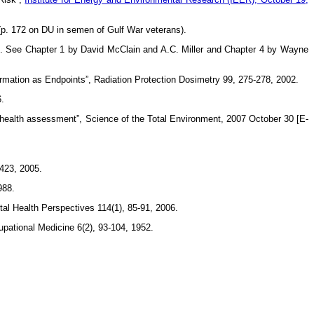
(p. 172 on DU in semen of Gulf War veterans).
7. See Chapter 1 by David McClain and A.C. Miller and Chapter 4 by Wayne
rmation as Endpoints”, Radiation Protection Dosimetry 99, 275-278, 2002.
6.
an health assessment”, Science of the Total Environment, 2007 October 30 [E-
423, 2005.
988.
al Health Perspectives 114(1), 85-91, 2006.
cupational Medicine 6(2), 93-104, 1952.