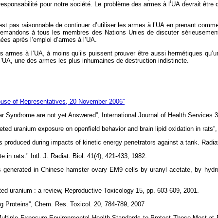
 responsabilité pour notre société. Le problème des armes à l’UA devrait être 
est pas raisonnable de continuer d’utiliser les armes à l’UA en prenant comme
s demandons à tous les membres des Nations Unies de discuter sérieusement
ées après l’emploi d’armes à l’UA.
rmes à l’UA, à moins qu’ils puissent prouver être aussi hermétiques qu’un co
’UA, une des armes les plus inhumaines de destruction indistincte.
ouse of Representatives, 20 November 2006”
ar Syndrome are not yet Answered”, International Journal of Health Services 3
eted uranium exposure on openfield behavior and brain lipid oxidation in rats”
ls produced during impacts of kinetic energy penetrators against a tank. Radia
 in rats." Intl. J. Radiat. Biol. 41(4), 421-433, 1982.
ons generated in Chinese hamster ovary EM9 cells by uranyl acetate, by hydr
ted uranium : a review, Reproductive Toxicology 15, pp. 603-609, 2001.
ng Proteins”, Chem. Res. Toxicol. 20, 784-789, 2007
d Multiple Exposure Environmental Health Standards to Protect Those Most at 