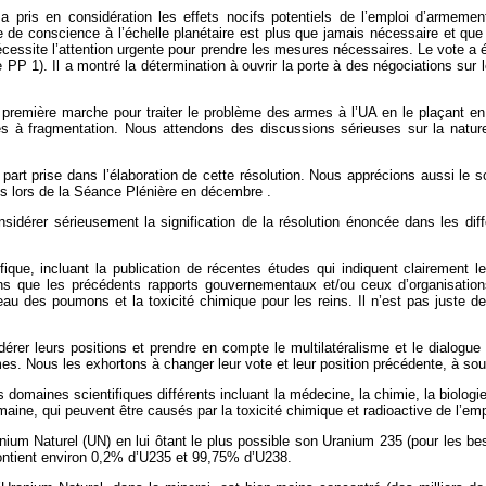
 pris en considération les effets nocifs potentiels de l’emploi d’armemen
e de conscience à l’échelle planétaire est plus que jamais nécessaire et qu
essite l’attention urgente pour prendre les mesures nécessaires. Le vote a é
phe PP 1). Il a montré la détermination à ouvrir la porte à des négociations s
première marche pour traiter le problème des armes à l’UA en le plaçant en
s à fragmentation. Nous attendons des discussions sérieuses sur la nature 
 part prise dans l’élaboration de cette résolution. Nous apprécions aussi le 
is lors de la Séance Plénière en décembre .
idérer sérieusement la signification de la résolution énoncée dans les dif
ifique, incluant la publication de récentes études qui indiquent clairement 
ns que les précédents rapports gouvernementaux et/ou ceux d’organisation
iveau des poumons et la toxicité chimique pour les reins. Il n’est pas juste 
dérer leurs positions et prendre en compte le multilatéralisme et le dialog
es. Nous les exhortons à changer leur vote et leur position précédente, à sout
s domaines scientifiques différents incluant la médecine, la chimie, la biologi
maine, qui peuvent être causés par la toxicité chimique et radioactive de l’em
ium Naturel (UN) en lui ôtant le plus possible son Uranium 235 (pour les beso
contient environ 0,2% d’U235 et 99,75% d’U238.