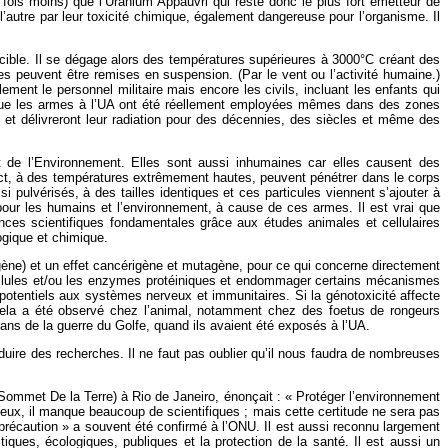
 fois moins) que l’Uranium Appauvri qui reste donc le plus fort émetteur de
e l’autre par leur toxicité chimique, également dangereuse pour l’organisme. Il
a cible. Il se dégage alors des températures supérieures à 3000°C créant des
es peuvent être remises en suspension. (Par le vent ou l’activité humaine.)
ement le personnel militaire mais encore les civils, incluant les enfants qui
nnu que les armes à l’UA ont été réellement employées mêmes dans des zones
t et délivreront leur radiation pour des décennies, des siècles et même des
 de l’Environnement. Elles sont aussi inhumaines car elles causent des
pact, à des températures extrêmement hautes, peuvent pénétrer dans le corps
 pulvérisés, à des tailles identiques et ces particules viennent s’ajouter à
our les humains et l’environnement, à cause de ces armes. Il est vrai que
ces scientifiques fondamentales grâce aux études animales et cellulaires
ogique et chimique.
 gène) et un effet cancérigène et mutagène, pour ce qui concerne directement
es cellules et/ou les enzymes protéiniques et endommager certains mécanismes
potentiels aux systèmes nerveux et immunitaires. Si la génotoxicité affecte
s). Cela a été observé chez l’animal, notamment chez des foetus de rongeurs
ans de la guerre du Golfe, quand ils avaient été exposés à l’UA.
duire des recherches. Il ne faut pas oublier qu’il nous faudra de nombreuses
ommet De la Terre) à Rio de Janeiro, énonçait : « Protéger l’environnement
ieux, il manque beaucoup de scientifiques ; mais cette certitude ne sera pas
précaution » a souvent été confirmé à l’ONU. Il est aussi reconnu largement
ues, écologiques, publiques et la protection de la santé. Il est aussi un