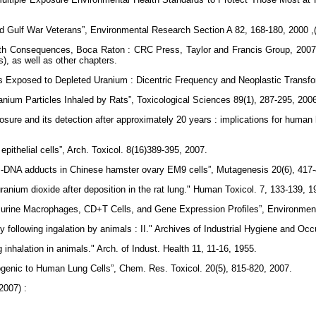
d Gulf War Veterans”, Environmental Research Section A 82, 168-180, 2000 ,
Health Consequences, Boca Raton : CRC Press, Taylor and Francis Group, 200
), as well as other chapters.
ls Exposed to Depleted Uranium : Dicentric Frequency and Neoplastic Transfo
anium Particles Inhaled by Rats”, Toxicological Sciences 89(1), 287-295, 200
posure and its detection after approximately 20 years : implications for hum
pithelial cells”, Arch. Toxicol. 8(16)389-395, 2007.
um-DNA adducts in Chinese hamster ovary EM9 cells”, Mutagenesis 20(6), 417-
anium dioxide after deposition in the rat lung." Human Toxicol. 7, 133-139, 1
 Murine Macrophages, CD+T Cells, and Gene Expression Profiles”, Environment
ity following ingalation by animals : II." Archives of Industrial Hygiene and Oc
g inhalation in animals." Arch. of Indust. Health 11, 11-16, 1955.
ogenic to Human Lung Cells”, Chem. Res. Toxicol. 20(5), 815-820, 2007.
2007) :