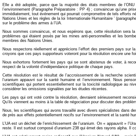
Elle a été adoptée, parce que la majorité des états membres de l’ONU a
l’environnement (Paragraphe Préparatoire : PP 4) ; convaincue qu’une pris
immédiatement, tout événement qui pourrait compromettre de tels efforts néc
Nations Unies et les règles de la loi Internationale Humanitaire ’ (paragra
sur le problème des armes à l’UA.
Nous sommes convaincus, et nous espérons que, cette résolution sera la 
problèmes qui étaient posés par les mines anti-personnelles et les bombe
membres des Nations Unies.
Nous respectons réellement et apprécions l’effort des premiers pays sur la
croyons que ces pays supporteurs voteront pour la résolution encore une fo
Nous exhortons fortement les pays qui se sont abstenus de voter, à recons
respect de la volonté d’indépendance politique de chaque pays.
Cette résolution est le résultat de l’accroissement de la recherche scient
l’uranium appauvri sur la santé humaine et l’environnement. Nous penso
scientifiques qui portent essentiellement sur la toxicité radiologique au n
considérer les omissions signalées par les études récentes.
Les pays qui ont voté contre la résolution, devraient sérieusement reconsi
Qu’ils viennent au moins à la table de négociation pour discuter des problèm
Nous, les scientifiques qui avons travaillé avec divers spécialistes dans de
de près aux effets potentiellement nocifs sur l’environnement et la santé hu
L’UA est un déchet de l’enrichissement de l’uranium. On « appauvrit » l’Uran
reste. Il est surtout composé d’uranium 238 qui émet des rayons alpha. Il 