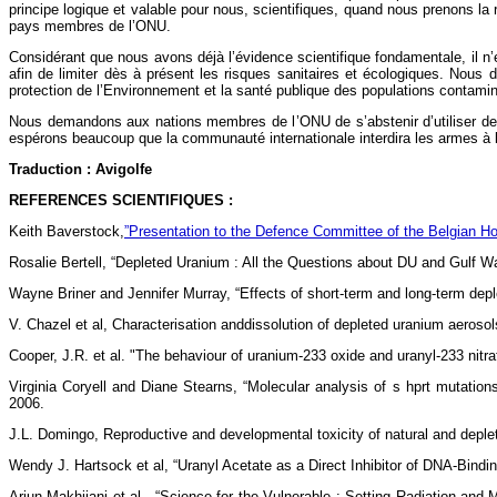
principe logique et valable pour nous, scientifiques, quand nous prenons la
pays membres de l’ONU.
Considérant que nous avons déjà l’évidence scientifique fondamentale, il n’
afin de limiter dès à présent les risques sanitaires et écologiques. Nou
protection de l’Environnement et la santé publique des populations contamin
Nous demandons aux nations membres de l’ONU de s’abstenir d’utiliser des a
espérons beaucoup que la communauté internationale interdira les armes à l
Traduction : Avigolfe
REFERENCES SCIENTIFIQUES :
Keith Baverstock,
”Presentation to the Defence Committee of the Belgian H
Rosalie Bertell, “Depleted Uranium : All the Questions about DU and Gulf W
Wayne Briner and Jennifer Murray, “Effects of short-term and long-term depl
V. Chazel et al, Characterisation anddissolution of depleted uranium aeroso
Cooper, J.R. et al. "The behaviour of uranium-233 oxide and uranyl-233 nitrate
Virginia Coryell and Diane Stearns, “Molecular analysis of s hprt mutati
2006.
J.L. Domingo, Reproductive and developmental toxicity of natural and deple
Wendy J. Hartsock et al, “Uranyl Acetate as a Direct Inhibitor of DNA-Bindi
Arjun Makhijani et al., “Science for the Vulnerable : Setting Radiation an