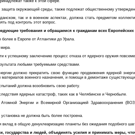
ринадлежат также к этой сфере.
й, защита окружающей среды, также подлежат общественному утвержден
данском, так и в военном аспектах, должна стать предметом коллекти
ть под контроль этот вопрос.
ледующие требования и обращаемся к гражданам всех Европейских 
 более в Европе от Атлантики до Урала.
 мира.
ти к успешному заключению процесс отказа от ядерного оружия повсемес
езультата любыми требуемыми средствами.
ергии должно прекратить свою функцию продвижения ядерной энергии
материалов военного назначения, и помощи в демонтаже существующих
спытаний должна возобновить свою работу.
ледствия ядерных катастроф, таких как в Челябинске и Чернобыле.
Атомной Энергии и Всемирной Организацией Здравоохранения (ВОЗ)
 установка не должна быть более построена.
и вклад в общую денуклеаризацию планеты без ожидания подобного шага
, государства и людей, объединять усилия и принимать меры, чт