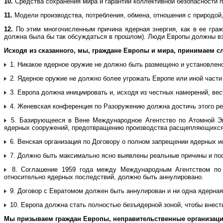
10.
Средства сохранения мира и гарантии коллективной безопасности п
11.
Модели производства, потребления, обмена, отношения с природо
12.
По этим многочисленным причина ядерная энергия, как в ее граж
должна была бы так обсуждаться в прошлом). Люди Европы должны взя
Исходя из сказанного, мы, граждане Европы и мира, принимаем с
1. Никакое ядерное оружие не должно быть размещено и установлено
2. Ядерное оружие не должно более угрожать Европе или иной части
3. Европа должна инициировать и, исходя из честных намерений, вес
4. Женевская конференция по Разоружению должна достичь этого р
5. Базирующееся в Вене Международное Агентство по Атомной Эн
ядерных сооружений, предотвращению производства расщепляющихся 
6. Венская организация по Договору о полном запрещении ядерных и
7. Должно быть максимально ясно выявлены реальные причины и пос
8. Соглашение 1959 года между Международным Агентством по 
относительно ядерных последствий, должно быть аннулировано.
9. Договор с Евратомом должен быть аннулирован и ни одна ядерная
10. Европа должна стать полностью безъядерной зоной, чтобы внест
Мы призываем граждан Европы, неправительственные организации