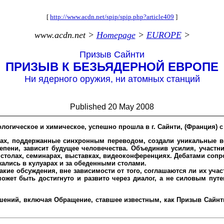
[
http://www.acdn.net/spip/spip.php?article409
]
www.acdn.net >
Homepage
>
EUROPE
>
Призыв Сайнти
ПРИЗЫВ К БЕЗЬЯДЕРНОЙ ЕВРОПЕ
Ни ядерного оружия, ни атомных станций
Published 20 May 2008
огическое и химическое, успешно прошла в г. Сайнти, (Франция) с 9
ках, поддержанные синхронным переводом, создали уникальные во
тепени, зависит будущее человечества. Объединив усилия, участ
х столах, семинарах, выставках, видеоконференциях. Дебатами соп
лись в кулуарах и за обеденными столами.
акие обсуждения, вне зависимости от того, соглашаются ли их учас
может быть достигнуто и развито через диалог, а не силовым путе
ешений, включая Обращение, ставшее известным, как Призыв Сайнт