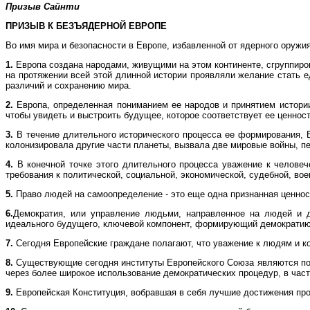
Призыв Сайнти
ПРИЗЫВ К БЕЗЪЯДЕРНОЙ ЕВРОПЕ
Во имя мира и безопасности в Европе, избавленной от ядерного оружи
1.
Европа создана народами, живущими на этом континенте, сгруппиров
на протяжении всей этой длинной истории проявляли желание стать 
различий и сохранению мира.
2.
Европа, определенная пониманием ее народов и принятием истории, 
чтобы увидеть и выстроить будущее, которое соответствует ее ценнос
3.
В течение длительного исторического процесса ее формирования, Е
колонизировала другие части планеты, вызвала две мировые войны, пе
4.
В конечной точке этого длительного процесса уважение к человеч
требования к политической, социальной, экономической, судебной, во
5.
Право людей на самоопределение - это еще одна признанная ценнос
6.
Демократия, или управление людьми, направленное на людей и д
идеального будущего, ключевой компонент, формирующий демократию
7.
Сегодня Европейские граждане полагают, что уважение к людям и ко
8.
Существующие сегодня институты Европейского Союза являются пол
через более широкое использование демократических процедур, в час
9.
Европейская Конституция, вобравшая в себя лучшие достижения про