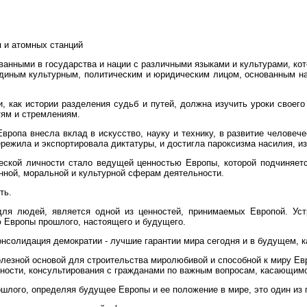
я и атомных станций
анными в государства и нации с различными языками и культурами, кото
единым культурным, политическим и юридическим лицом, основанным на 
как истории разделения судьб и путей, должна изучить уроки своего п
тям и стремлениям.
вропа внесла вклад в искусство, науку и технику, в развитие человеч
режила и экспортировала диктатуры, и достигла пароксизма насилия, и
еской личности стало ведущей ценностью Европы, которой подчиняетс
енной, моральной и культурной сферам деятельности.
ть.
ля людей, является одной из ценностей, принимаемых Европой. Уст
 Европы прошлого, настоящего и будущего.
нсолидация демократии - лучшие гарантии мира сегодня и в будущем, ка
езной основой для строительства миролюбивой и способной к миру Ев
тности, консультирования с гражданами по важным вопросам, касающим
шлого, определяя будущее Европы и ее положение в мире, это один из