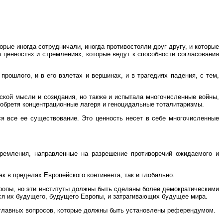
рые иногда сотрудничали, иногда противостояли друг другу, и которые
ценностях и стремлениях, которые ведут к способности согласования
рошлого, и в его взлетах и вершинах, и в трагедиях падения, с тем,
еской мысли и созидания, но также и испытала многочисленные войны,
зобретя концентрационные лагеря и геноцидальные тоталитаризмы.
я все ее существование. Это ценность несет в себе многочисленные
ремления, направленные на разрешение противоречий ожидаемого и
к в пределах Европейского континента, так и глобально.
ропы, но эти институты должны быть сделаны более демократическими
ся их будущего, будущего Европы, и затрагивающих будущее мира.
 главных вопросов, которые должны быть установлены референдумом.