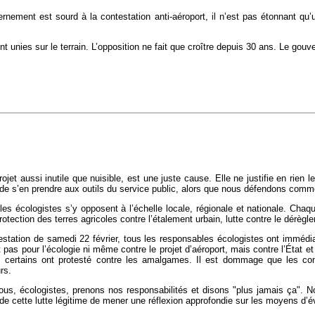
nement est sourd à la contestation anti-aéroport, il n’est pas étonnant qu’u
t unies sur le terrain. L’opposition ne fait que croître depuis 30 ans. Le gouv
jet aussi inutile que nuisible, est une juste cause. Elle ne justifie en rie
e de s’en prendre aux outils du service public, alors que nous défendons com
les écologistes s’y opposent à l’échelle locale, régionale et nationale. Cha
 protection des terres agricoles contre l’étalement urbain, lutte contre le dérè
nifestation de samedi 22 février, tous les responsables écologistes ont imm
t pas pour l’écologie ni même contre le projet d’aéroport, mais contre l’État 
, certains ont protesté contre les amalgames. Il est dommage que les cond
rs.
Nous, écologistes, prenons nos responsabilités et disons "plus jamais ça". 
e cette lutte légitime de mener une réflexion approfondie sur les moyens d’év