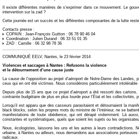
Il existe différentes manières de s’exprimer dans ce mouvement. Le gouver
intervention sur la zad ?
Cette journée est un succès et les différentes composantes de la lutte resten
Contacts presse :
COPAIN : Jean-François Guitton : 06 78 90 46 04
Coordination : Julien Durand : 06 33 51 01 35
ZAD : Camille : 06 32 98 78 36
COMMUNIQUÉ EELV, Nantes, le 23 février 2014
Violences et saccages à Nantes : Refusons la violence
et le détournement d’une cause juste
La cause de l’opposition au projet d’aéroport de Notre-Dame des Landes, pro
ceux qui en ont été victimes. Nous considérons particulièrement intolérabl
Depuis plus de 15 ans que ce projet d’aéroport a été ressorti des cartons, 
contrainte budgétaire de plus en plus lourde pour l’État et les collectivités,
Lorsqu’il est apparu que des casseurs parasitaient et détournaient la ma
black blocks, selon les propres mots du ministre de l’Intérieur, ne se batten
manifestations de toute obédience, qui ont dérapé violemment. Là aussi
constantes et systématiques, quels que soient les sujets ou les organisateu
Nous, écologistes, laissons les uns et les autres à leurs contradictions. 
urbaine, à Nantes ou ailleurs, nous demandons aux associations porteuses d
radicaux.