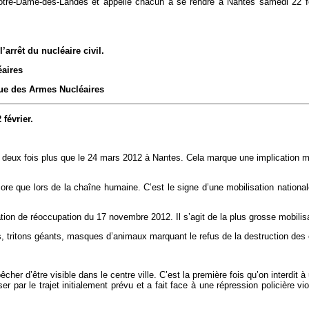
tre-Dame-des-Landes et appelle chacun à se rendre à Nantes samedi 22 fév
’arrêt du nucléaire civil.
éaires
que des Armes Nucléaires
février.
 deux fois plus que le 24 mars 2012 à Nantes. Cela marque une implication ma
core que lors de la chaîne humaine. C’est le signe d’une mobilisation nationa
tation de réoccupation du 17 novembre 2012. Il s’agit de la plus grosse mobil
res, tritons géants, masques d’animaux marquant le refus de la destruction d
cher d’être visible dans le centre ville. C’est la première fois qu’on interdi
r par le trajet initialement prévu et a fait face à une répression policière 