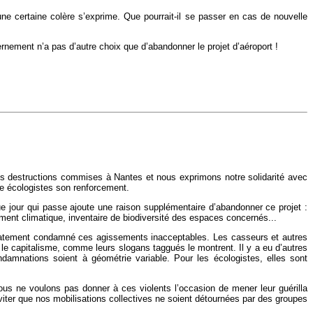
ne certaine colère s’exprime. Que pourrait-il se passer en cas de nouvelle
ernement n’a pas d’autre choix que d’abandonner le projet d’aéroport !
n les destructions commises à Nantes et nous exprimons notre solidarité avec
me écologistes son renforcement.
que jour qui passe ajoute une raison supplémentaire d’abandonner ce projet :
glement climatique, inventaire de biodiversité des espaces concernés...
édiatement condamné ces agissements inacceptables. Les casseurs et autres
et le capitalisme, comme leurs slogans taggués le montrent. Il y a eu d’autres
amnations soient à géométrie variable. Pour les écologistes, elles sont
Nous ne voulons pas donner à ces violents l’occasion de mener leur guérilla
iter que nos mobilisations collectives ne soient détournées par des groupes