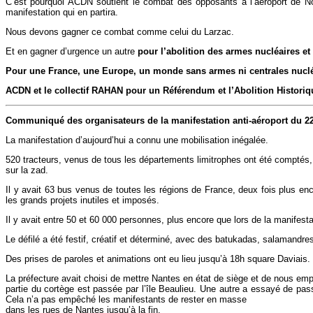
C’est pourquoi ACDN soutient le combat des opposants à l’aéroport de No
manifestation qui en partira.
Nous devons gagner ce combat comme celui du Larzac.
Et en gagner d’urgence un autre
pour l’abolition des armes nucléaires et l
Pour une France, une Europe, un monde sans armes ni centrales nucl
ACDN et le collectif RAHAN pour un Référendum et l’Abolition Histori
Communiqué des organisateurs de la manifestation anti-aéroport du 22 
La manifestation d’aujourd’hui a connu une mobilisation inégalée.
520 tracteurs, venus de tous les départements limitrophes ont été comptés,
sur la zad.
Il y avait 63 bus venus de toutes les régions de France, deux fois plus en
les grands projets inutiles et imposés.
Il y avait entre 50 et 60 000 personnes, plus encore que lors de la manifes
Le défilé a été festif, créatif et déterminé, avec des batukadas, salamand
Des prises de paroles et animations ont eu lieu jusqu’à 18h square Daviais.
La préfecture avait choisi de mettre Nantes en état de siège et de nous empê
partie du cortège est passée par l’île Beaulieu. Une autre a essayé de passe
Cela n’a pas empêché les manifestants de rester en masse
dans les rues de Nantes jusqu’à la fin.