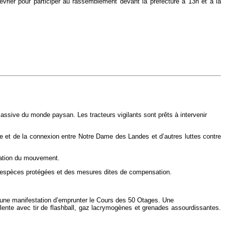
rier pour participer au rassemblement devant la préfecture à 13h et à la
ssive du monde paysan. Les tracteurs vigilants sont prêts à intervenir
le et de la connexion entre Notre Dame des Landes et d’autres luttes contre
isation du mouvement.
es espèces protégées et des mesures dites de compensation.
t à une manifestation d’emprunter le Cours des 50 Otages. Une
violente avec tir de flashball, gaz lacrymogènes et grenades assourdissantes.