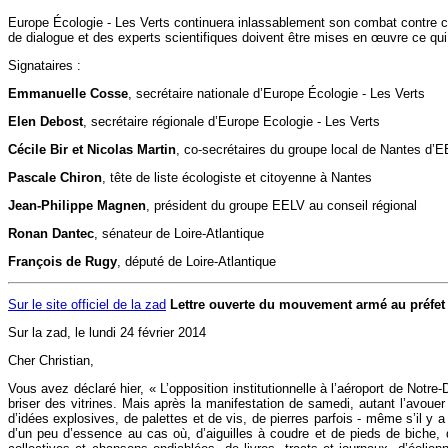
Europe Écologie - Les Verts continuera inlassablement son combat contre ce 
de dialogue et des experts scientifiques doivent être mises en œuvre ce qui n
Signataires :
Emmanuelle Cosse
, secrétaire nationale d’Europe Écologie - Les Verts
Elen Debost
, secrétaire régionale d’Europe Ecologie - Les Verts
Cécile Bir et Nicolas Martin
, co-secrétaires du groupe local de Nantes d’
Pascale Chiron
, tête de liste écologiste et citoyenne à Nantes
Jean-Philippe Magnen
, président du groupe EELV au conseil régional
Ronan Dantec
, sénateur de Loire-Atlantique
François de Rugy
, député de Loire-Atlantique
Sur le site officiel de la zad
Lettre ouverte du mouvement armé au préfet d
Sur la zad, le lundi 24 février 2014
Cher Christian,
Vous avez déclaré hier, « L’opposition institutionnelle à l’aéroport de Notr
briser des vitrines. Mais après la manifestation de samedi, autant l’a
d’idées explosives, de palettes et de vis, de pierres parfois - même s’il y 
d’un peu d’essence au cas où, d’aiguilles à coudre et de pieds de bich