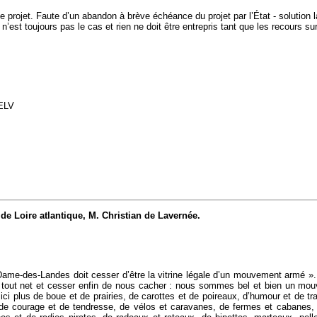
projet. Faute d’un abandon à brève échéance du projet par l’État - solution la
’est toujours pas le cas et rien ne doit être entrepris tant que les recours sur
EELV
e Loire atlantique, M. Christian de Lavernée.
e-Dame-des-Landes doit cesser d’être la vitrine légale d’un mouvement armé ». I
vouer tout net et cesser enfin de nous cacher : nous sommes bel et bien 
a ici plus de boue et de prairies, de carottes et de poireaux, d’humour et de t
e, de courage et de tendresse, de vélos et caravanes, de fermes et cabane