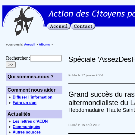
vous etes ici
Accueil
>
Albums
>
Spéciale ’AssezDesH
Rechercher :
Publié le 17 janvier 2004
Qui sommes-nous ?
Comment nous aider
Grand succès du ra
Diffuser l’information
altermondialiste du 
Faire un don
Hebdomadaire ’Haute Saint
Actualités
Les lettres d’ACDN
Publié le 15 août 2003
Communiqués
Autres sources