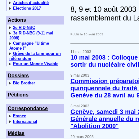
Articles d’actualité
8, 9 et 10 août 200
Elections 2017
rassemblement du L
Actions
2e RID-NBC
3e RID-NBC (9-11 mai
Publié le 10 août 2003
2008)
Campagne "Ultime
Atome !"
11 mai 2003
Grève de la faim pour un
10 mai 2003 : Colloqu
référendum
sortir du nucléaire civil
Pour un Monde Vivable
Dossiers
9 mai 2003
Commission préparatoir
Big Brother
quinquennale du traité 
Genève du 28 avril au 
Pétitions
3 mai 2003
Correspondance
Genève, samedi 3 mai 
France
Générale annuelle du r
International
"Abolition 2000"
Médias
29 mars 2003