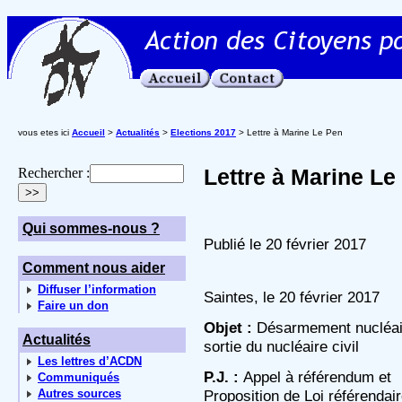
vous etes ici
Accueil
>
Actualités
>
Elections 2017
> Lettre à Marine Le Pen
Lettre à Marine Le
Rechercher :
Qui sommes-nous ?
Publié le 20 février 2017
Comment nous aider
Diffuser l’information
Saintes, le 20 février 2017
Faire un don
Objet :
Désarmement nucléai
Actualités
sortie du nucléaire civil
Les lettres d’ACDN
P.J. :
Appel à référendum et
Communiqués
Autres sources
Proposition de Loi référendai