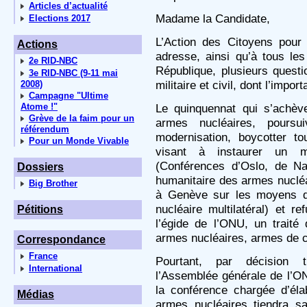
Articles d’actualité
Madame la Candidate,
Elections 2017
L’Action des Citoyens pour
Actions
adresse, ainsi qu’à tous le
2e RID-NBC
République, plusieurs questi
3e RID-NBC (9-11 mai
militaire et civil, dont l’impo
2008)
Campagne "Ultime
Atome !"
Le quinquennat qui s’achèv
Grève de la faim pour un
armes nucléaires, pours
référendum
modernisation, boycotter to
Pour un Monde Vivable
visant à instaurer un 
(Conférences d’Oslo, de Na
Dossiers
humanitaire des armes nucléa
Big Brother
à Genève sur les moyens d
nucléaire multilatéral) et 
Pétitions
l’égide de l’ONU, un traité d
armes nucléaires, armes de c
Correspondance
France
Pourtant, par décision t
International
l’Assemblée générale de l’
la conférence chargée d’élab
Médias
armes nucléaires tiendra s