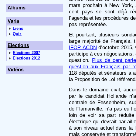
mars prochain à New York, 
Albums
cent pays se sont déjà réu
l’agenda et les procédures de
Varia
pas représentée.
Liens
Quiz
Et pourtant, plusieurs sond
large majorité de Français, 
Elections
IFOP-ACDN
d’octobre 2015, 
Elections 2007
participe à ces négociations, 
Elections 2012
question.
Plus de cent parl
question aux Français par r
Vidéos
118 députés et sénateurs à a
la Proposition de Loi référenda
Dans le domaine civil, auc
par le candidat Hollande n’
centrale de Fessenheim, su
de Flamanville, n’a pas eu lieu
loin de voir sa part réduit
électrique qui devrait par aill
à son niveau actuel dans la lo
mais conservée et transformée