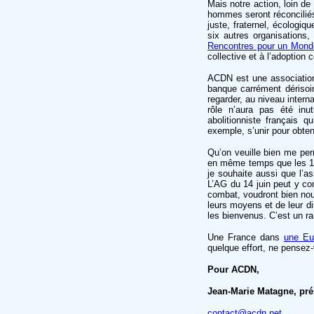
Mais notre action, loin de
hommes seront réconciliés 
juste, fraternel, écologi
six autres organisations
Rencontres pour un Monde
collective et à l’adoption
ACDN est une association 
banque carrément dérisoir
regarder, au niveau intern
rôle n’aura pas été inu
abolitionniste français q
exemple, s’unir pour obte
Qu’on veuille bien me per
en même temps que les 18
je souhaite aussi que l’
L’AG du 14 juin peut y con
combat, voudront bien nous
leurs moyens et de leur di
les bienvenus. C’est un ra
Une France dans
une Eu
quelque effort, ne pensez
Pour ACDN,
Jean-Marie Matagne, pré
contact@acdn.net