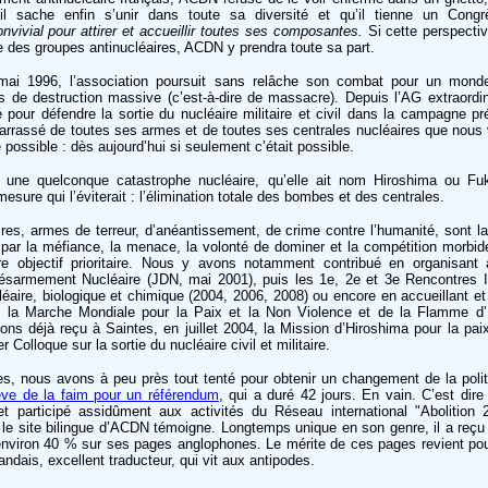
u’il sache enfin s’unir dans toute sa diversité et qu’il tienne un Congr
vivial pour attirer et accueillir toutes ses composantes.
Si cette perspecti
e des groupes antinucléaires, ACDN y prendra toute sa part.
mai 1996, l’association poursuit sans relâche son combat pour un mon
s de destruction massive (c’est-à-dire de massacre). Depuis l’AG extraordin
pour défendre la sortie du nucléaire militaire et civil dans la campagne pré
arrassé de toutes ses armes et de toutes ses centrales nucléaires que nous
possible : dès aujourd’hui si seulement c’était possible.
e une quelconque catastrophe nucléaire, qu’elle ait nom Hiroshima ou Fu
mesure qui l’éviterait : l’élimination totale des bombes et des centrales.
s, armes de terreur, d’anéantissement, de crime contre l’humanité, sont la
 par la méfiance, la menace, la volonté de dominer et la compétition morbi
otre objectif prioritaire. Nous y avons notamment contribué en organisant
sarmement Nucléaire (JDN, mai 2001), puis les 1e, 2e et 3e Rencontres In
aire, biologique et chimique (2004, 2006, 2008) ou encore en accueillant et
 la Marche Mondiale pour la Paix et la Non Violence et de la Flamme d’
s déjà reçu à Saintes, en juillet 2004, la Mission d’Hiroshima pour la pai
 Colloque sur la sortie du nucléaire civil et militaire.
s, nous avons à peu près tout tenté pour obtenir un changement de la polit
ève de la faim pour un référendum
, qui a duré 42 jours. En vain. C’est dir
t participé assidûment aux activités du Réseau international "Abolition 
 le site bilingue d’ACDN témoigne. Longtemps unique en son genre, il a reçu 
environ 40 % sur ses pages anglophones. Le mérite de ces pages revient pour
ndais, excellent traducteur, qui vit aux antipodes.