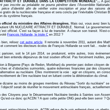
ATTRACTF ET DURABLE DANS LA COMPETITION MONDIALE"...
A guic
t pas inscrite au préalable ne pourra pénétrer dans l’Assemblée Nationale. 
èce d’identité afin de vérifier votre inscription et pour des raisons de
gratin de la nucléocratie française et sera conclu par l’inévitable Christian B
ron du système français.
 officiel du ministère des Affaires étrangères.
Mais oui, vous avez bien lu
 soutient UN NUCLEAIRE ATTRACTF ET DURABLE. Normal. Le gouvernement 
 c’est officiel. C’est sa façon à lui de transiter. A chacun son transit. N’est
 voté
François Hollande, le triple C
en 2012 ?
 bien, relisez
cet autre article
. Il remonte à novembre 2011, autant dire Ma
t comment les électeurs écolos de François Hollande se sont fait... rouler da
parisien, soit le 14 juin 2014, se produiront, entre autres, trois événeme
 bien entendu dépourvus de tout soutien officiel. Pas forcément inutiles, po
ration à Béganne (Pays de Redon, Morbihan) du premier parc éolien citoyen de
arches et d’obstacles surmontés, quatre éoliennes financées par des citoyens
 alternative au nucléaire. Elles montreront la voie : agir en citoyens, en co
ncrètement de l’ère nucléaire tout en luttant contre la détérioration du climat.
ne dizaine au moins de groupes membres du Réseau "Sortir du nucléaire" se 
l’objectif serait de réunifier le mouvement antinucléaire français, actuellemen
ion des Citoyens pour le Désarmement Nucléaire tiendra à Saintes son Asse
e. Qu’est-ce donc qu’ACDN ? A quoi cette petite ONG peut-elle bien servir ? Q
ent antinucléaire français, ACDN refuse de le voir enfermé dans un ghetto, 