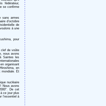
ès fédérateur,
ve se confirme
de sans armes
aire d’octobre
sidentielle de
 voulons à une
kushima, pour
 clef de voûte
de, nous avons
 à Saintes les
ternationales
 en organisant
Hiroshima, en
x mondiale. Et
ique nucléaire
e ! Nous avons
2000". De cet
à ce jour plus
 l’essentiel à