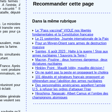
hets fermés :
Recommander cette page
A l’entrée, il
 sécurité."
Il
ataille, député
Dans la même rubrique
. Le ministère
transite vers
Le "Pass vaccinal" VIOLE nos libertés
-ce pas pour ça
fondamentales et la Constitution française
Le 21 septembre, Journée internationale de la Paix
thusalem, mais
Pour un Moyen-Orient sans armes de destruction
ns la farine.
massive
Saintes, 6 août 2023 : Halte à la guerre ! Stop aux
nts simultanés
armes nucléaires ! Sauvons la Terre !
urtant.
Macron, Poutine : deux hommes dangereux, deux
dictatures nucléaires
 France. Après
Hinkley Point : Maudit lobby, maudite décision !
 vont produire
On ne guérit pas la peste en propageant le choléra
nsommateurs, en
101 députés et sénateurs français proposent un
référendum pour l’abolition des armes nucléaires
réuniront pour
Des personnalités américaines appellent l’armée
t éclaté.
U.S. à refuser les ordres d’attaquer l’Iran
Hiroshima, Nagasaki, Albert Camus et l’ombre des
mblée générale
champignons atomiques
ue veulent ses
souhaite qu’il