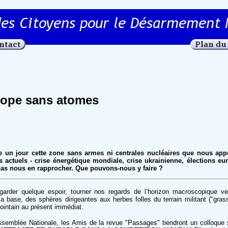
rope sans atomes
le un jour cette zone sans armes ni centrales nucléaires que nous ap
actuels - crise énergétique mondiale, crise ukrainienne, élections e
 pas nous en rapprocher. Que pouvons-nous y faire ?
 garder quelque espoir, tourner nos regards de l’horizon macroscopique v
 base, des sphères dirigeantes aux herbes folles du terrain militant ("grass
r lointain au présent immédiat.
Assemblée Nationale, les Amis de la revue "Passages" tiendront un colloque 