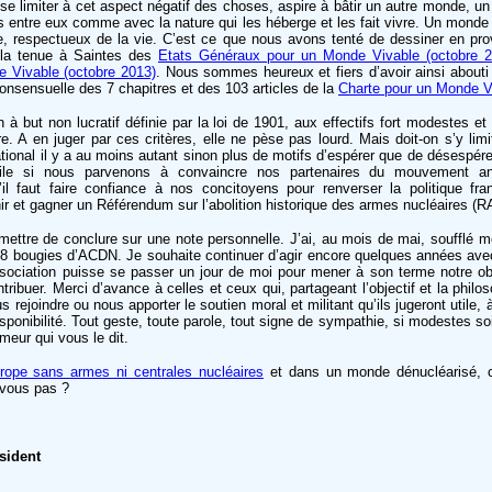
 se limiter à cet aspect négatif des choses, aspire à bâtir un autre monde, u
entre eux comme avec la nature qui les héberge et les fait vivre. Un monde pa
que, respectueux de la vie. C’est ce que nous avons tenté de dessiner en pr
, la tenue à Saintes des
Etats Généraux pour un Monde Vivable (octobre 2
 Vivable (octobre 2013)
. Nous sommes heureux et fiers d’avoir ainsi abouti 
 consensuelle des 7 chapitres et des 103 articles de la
Charte pour un Monde V
à but non lucratif définie par la loi de 1901, aux effectifs fort modestes e
e. A en juger par ces critères, elle ne pèse pas lourd. Mais doit-on s’y limi
ational il y a au moins autant sinon plus de motifs d’espérer que de désespére
tile si nous parvenons à convaincre nos partenaires du mouvement ant
u’il faut faire confiance à nos concitoyens pour renverser la politique fra
nir et gagner un Référendum sur l’abolition historique des armes nucléaires (
mettre de conclure sur une note personnelle. J’ai, au mois de mai, soufflé 
 bougies d’ACDN. Je souhaite continuer d’agir encore quelques années av
association puisse se passer un jour de moi pour mener à son terme notre o
tribuer. Merci d’avance à celles et ceux qui, partageant l’objectif et la philo
 rejoindre ou nous apporter le soutien moral et militant qu’ils jugeront utile,
sponibilité. Tout geste, toute parole, tout signe de sympathie, si modestes soi
meur qui vous le dit.
rope sans armes ni centrales nucléaires
et dans un monde dénucléarisé, c
-vous pas ?
sident