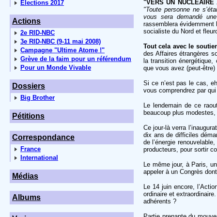
"VERS UN NUCLEAIRE 
Elections 2017
"Toute personne ne s’étan
vous sera demandé une pi
Actions
rassemblera évidemment le 
socialiste du Nord et fleu
2e RID-NBC
3e RID-NBC (9-11 mai 2008)
Tout cela avec le soutien
Campagne "Ultime Atome !"
des Affaires étrangères
Grève de la faim pour un référendum
la transition énergétique,
Pour un Monde Vivable
que vous avez (peut-être)
Si ce n’est pas le cas, eh
Dossiers
vous comprendrez par qui e
Big Brother
Le lendemain de ce raout 
beaucoup plus modestes, et
Pétitions
Ce jour-là verra l’inaugu
dix ans de difficiles dém
Correspondance
de l’énergie renouvelable,
France
producteurs, pour sortir co
International
Le même jour, à Paris, u
appeler à un Congrès dont 
Médias
Le 14 juin encore, l’Act
ordinaire et extraordinair
Albums
adhérents ?
Partie prenante du mouvem