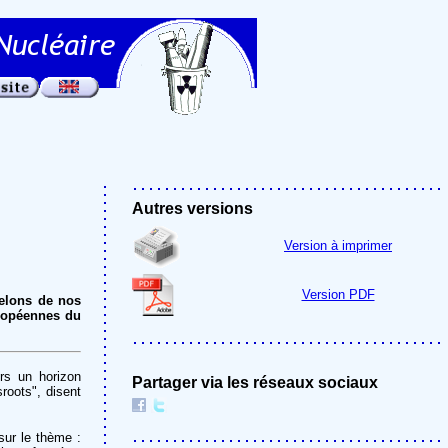
Autres versions
Version à imprimer
Version PDF
pelons de nos
uropéennes du
ers un horizon
Partager via les réseaux sociaux
roots", disent
sur le thème :