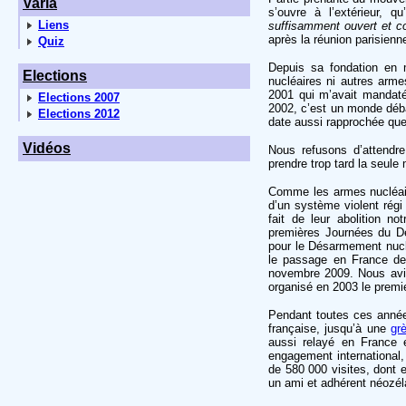
Varia
s’ouvre à l’extérieur, q
Liens
suffisamment ouvert et con
après la réunion parisienn
Quiz
Depuis sa fondation en 
Elections
nucléaires ni autres arme
2001 qui m’avait mandaté 
Elections 2007
2002, c’est un monde déb
Elections 2012
date aussi rapprochée que 
Vidéos
Nous refusons d’attendr
prendre trop tard la seule 
Comme les armes nucléaire
d’un système violent régi
fait de leur abolition n
premières Journées du Dé
pour le Désarmement nuclé
le passage en France de
novembre 2009. Nous avion
organisé en 2003 le premier
Pendant toutes ces année
française, jusqu’à une
gr
aussi relayé en France e
engagement international,
de 580 000 visites, dont 
un ami et adhérent néozéla