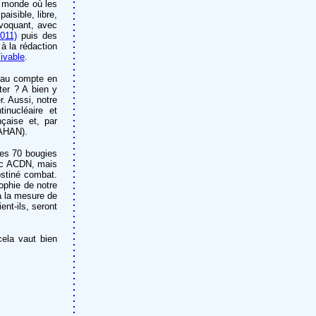
n monde où les
isible, libre,
ovoquant, avec
011)
puis des
à la rédaction
ivable
.
t au compte en
ter ? A bien y
r. Aussi, notre
inucléaire et
nçaise et, par
RAHAN).
mes 70 bougies
ec ACDN, mais
bstiné combat.
sophie de notre
 à la mesure de
ent-ils, seront
ela vaut bien