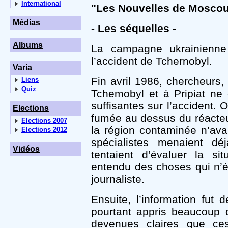
International
"Les Nouvelles de Moscou" 
Médias
- Les séquelles -
Albums
La campagne ukrainienne
l’accident de Tchernobyl.
Varia
Fin avril 1986, chercheurs, 
Liens
Quiz
Tchemobyl et à Pripiat ne 
suffisantes sur l’accident. 
Elections
fumée au dessus du réacteur
Elections 2007
la région contaminée n’ava
Elections 2012
spécialistes menaient dé
Vidéos
tentaient d’évaluer la si
entendu des choses qui n’é
journaliste.
Ensuite, l’information fut 
pourtant appris beaucoup 
devenues claires que ce