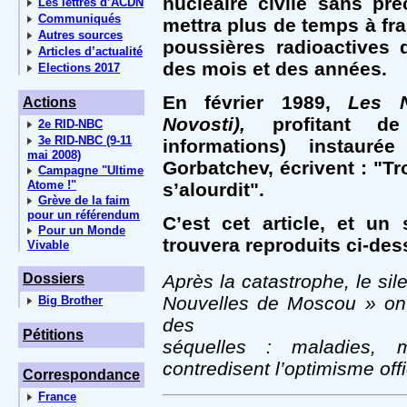
nucléaire civile sans pr
Les lettres d’ACDN
Communiqués
mettra plus de temps à fra
Autres sources
poussières radioactives 
Articles d’actualité
des mois et des années.
Elections 2017
En février 1989,
Les N
Actions
Novosti),
profitant de 
2e RID-NBC
3e RID-NBC (9-11
informations) instauré
mai 2008)
Gorbatchev, écrivent :
"Tr
Campagne "Ultime
Atome !"
s’alourdit".
Grève de la faim
pour un référendum
C’est cet article, et un
Pour un Monde
trouvera reproduits ci-des
Vivable
Dossiers
Après la catastrophe, le si
Nouvelles de Moscou » ont
Big Brother
des
Pétitions
séquelles : maladies, m
contredisent l’optimisme offi
Correspondance
France