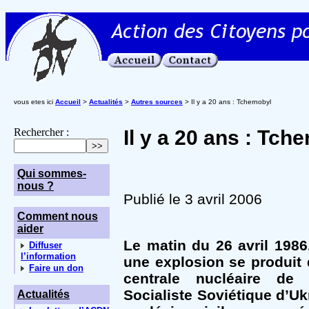
vous etes ici
Accueil
>
Actualités
>
Autres sources
> Il y a 20 ans : Tchernobyl
Rechercher :
Il y a 20 ans : Tch
Qui sommes-
nous ?
Publié le 3 avril 2006
Comment nous
aider
Le matin du 26 avril 1986
Diffuser
l’information
une explosion se produit d
Faire un don
centrale nucléaire de
Socialiste Soviétique d’Uk
Actualités