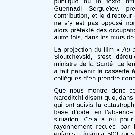
publique ou le texte offi
Guennadi Sergueïev, pr
contribution, et le directeur 
ne s’y est pas opposé non
alors prétexté des occupat
autre fois, dans les murs de
La projection du film
« Au d
Sloutchevski, s’est déro
ministre de la Santé. Le le
a fait parvenir la cassette
collègues d’en prendre con
Que nous montre donc ce 
Naroditchi disent que, dans 
qui ont suivis la catastro
base d’iode, en l’absence
situation. Cela a eu pour
rayonnement reçues par l
enfants : jusqu’à 500 rad