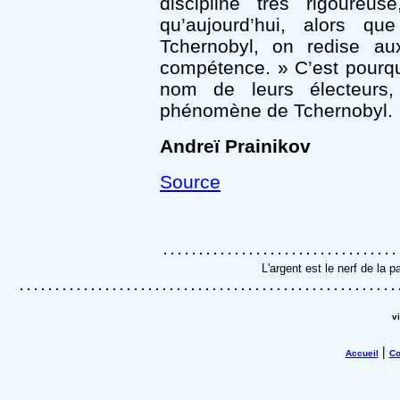
discipline très rigoure
qu’aujourd’hui, alors q
Tchernobyl, on redise a
compétence. » C’est pourqu
nom de leurs électeurs
phénomène de Tchernobyl.
Andreï Prainikov
Source
L'argent est le nerf de la 
v
|
Accueil
Co