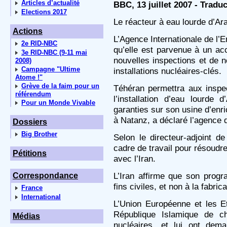
Articles d’actualité
BBC, 13 juillet 2007 - Trad
Elections 2017
Le réacteur à eau lourde d’Ar
Actions
L’Agence Internationale de l
2e RID-NBC
qu’elle est parvenue à un ac
3e RID-NBC (9-11 mai
nouvelles inspections et de 
2008)
Campagne "Ultime
installations nucléaires-clés.
Atome !"
Grève de la faim pour un
Téhéran permettra aux inspec
référendum
l’installation d’eau lourde
Pour un Monde Vivable
garanties sur son usine d’enr
à Natanz, a déclaré l’agence 
Dossiers
Big Brother
Selon le directeur-adjoint de
cadre de travail pour résoudr
Pétitions
avec l’Iran.
L’Iran affirme que son prog
Correspondance
fins civiles, et non à la fabri
France
International
L’Union Européenne et les E
République Islamique de c
Médias
nucléaires, et lui ont dem