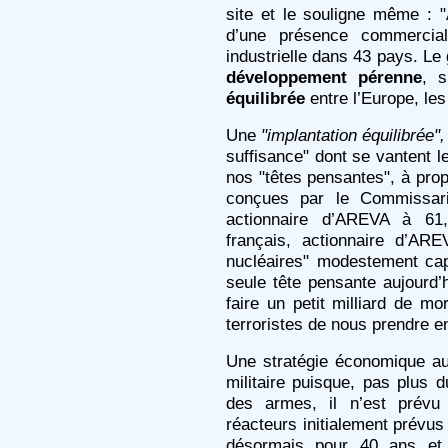
site et le souligne même : "
d’une présence commerci
industrielle dans 43 pays. L
développement pérenne
, 
équilibrée
entre l’Europe, les
Une
"implantation équilibrée",
suffisance" dont se vantent le
nos "têtes pensantes", à prop
conçues par le Commissari
actionnaire d’AREVA à 61
français, actionnaire d’AR
nucléaires" modestement cap
seule tête pensante aujourd’
faire un petit milliard de mo
terroristes de nous prendre e
Une stratégie économique a
militaire puisque, pas plus 
des armes, il n’est prévu
réacteurs initialement prévus
désormais pour 40 ans et 