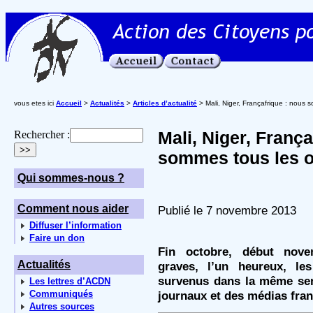
vous etes ici
Accueil
>
Actualités
>
Articles d’actualité
> Mali, Niger, Françafrique : nous
Mali, Niger, França
Rechercher :
sommes tous les 
Qui sommes-nous ?
Comment nous aider
Publié le 7 novembre 2013
Diffuser l’information
Faire un don
Fin octobre, début nove
Actualités
graves, l’un heureux, le
survenus dans la même sem
Les lettres d’ACDN
Communiqués
journaux et des médias fran
Autres sources