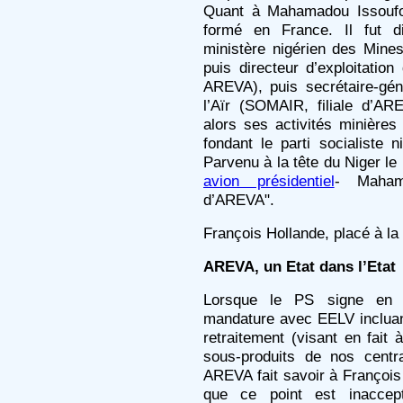
Quant à Mahamadou Issoufou
formé en France. Il fut d
ministère nigérien des Mine
puis directeur d’exploitation
AREVA), puis secrétaire-gé
l’Aïr (SOMAIR, filiale d’AR
alors ses activités minières
fondant le parti socialiste n
Parvenu à la tête du Niger le
avion présidentiel
- Maham
d’AREVA".
François Hollande, placé à la 
AREVA, un Etat dans l’Etat
Lorsque le PS signe en
mandature avec EELV incluant 
retraitement (visant en fait
sous-produits de nos centr
AREVA fait savoir à François 
que ce point est inaccepta