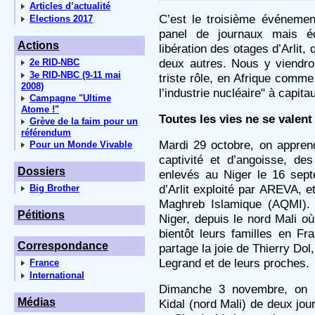
Articles d’actualité
C’est le troisième événemen
Elections 2017
panel de journaux mais é
Actions
libération des otages d’Arlit, 
deux autres. Nous y viendron
2e RID-NBC
3e RID-NBC (9-11 mai
triste rôle, en Afrique comm
2008)
l’industrie nucléaire" à capit
Campagne "Ultime
Atome !"
Toutes les vies ne se valent
Grève de la faim pour un
référendum
Mardi 29 octobre, on apprend
Pour un Monde Vivable
captivité et d’angoisse, de
Dossiers
enlevés au Niger le 16 sept
d’Arlit exploité par AREVA, 
Big Brother
Maghreb Islamique (AQMI).
Pétitions
Niger, depuis le nord Mali où 
bientôt leurs familles en Fr
Correspondance
partage la joie de Thierry Dol
Legrand et de leurs proches.
France
International
Dimanche 3 novembre, on ap
Médias
Kidal (nord Mali) de deux jou