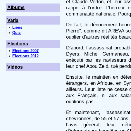
et Claude Verlon, et leur as
rappel à l’ordre. L’horreur 
Albums
communauté nationale. Pourqu
Varia
De fait, le dénouement heure
Liens
Pierre", comme dit AREVA sur 
Quiz
oublier d’autres réalités bea
Elections
D’abord, l’assassinat probab
Elections 2007
Dyers, Michel Germaneau, 
Elections 2012
exécuté par les ravisseurs d
leur chef Abou Zeid, tué penda
Vidéos
Ensuite, le maintien en déte
étrangers, en Afrique, en Syr
ailleurs. Leur liste ne cesse 
aux Français, ni aux sala
oublions pas.
Et maintenant, l’assassina
chevronnés, de 55 et 57 ans,
l’avis général, leur méti
d’informateurs honnêtes en Af