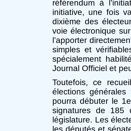
référendum à l’init
initiative, une fois 
dixième des électeur
voie électronique sur
l’apporter directemen
simples et vérifiabl
spécialement habilit
Journal Officiel et pe
Toutefois, ce recue
élections générales t
pourra débuter le 1er
signatures de 185 d
législature. Les élec
les députés et sénate