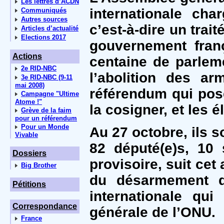
Les lettres d’ACDN
internationale cha
Communiqués
Autres sources
c’est-à-dire un trai
Articles d’actualité
Elections 2017
gouvernement fran
Actions
centaine de parleme
2e RID-NBC
l’abolition des ar
3e RID-NBC (9-11
mai 2008)
référendum qui pose
Campagne "Ultime
Atome !"
la cosigner, et les é
Grève de la faim
pour un référendum
Pour un Monde
Au 27 octobre, ils so
Vivable
82 député(e)s, 10 
Dossiers
provisoire, suit cet
Big Brother
du désarmement d
Pétitions
internationale qu
Correspondance
générale de l’ONU.
France