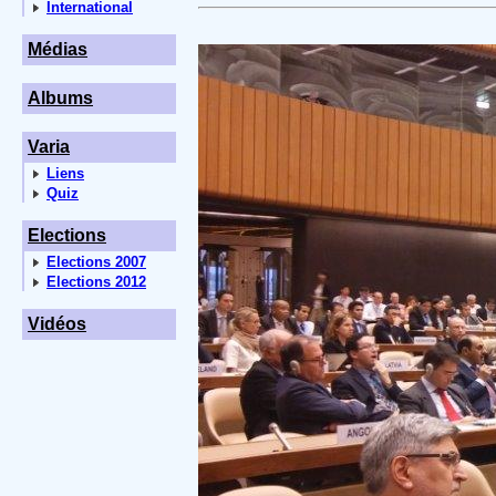
International
Médias
Albums
Varia
Liens
Quiz
Elections
Elections 2007
Elections 2012
Vidéos