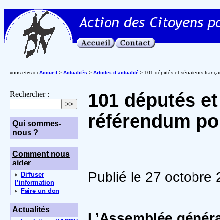
vous etes ici
Accueil
>
Actualités
>
Articles d’actualité
> 101 députés et sénateurs françai
Rechercher :
101 députés et
référendum pou
Qui sommes-
nous ?
Comment nous
aider
Publié le 27 octobre
Diffuser
l’information
Faire un don
Actualités
L’Assemblée généra