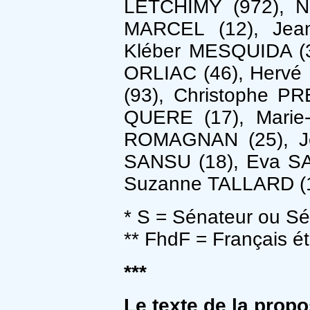
LETCHIMY (972), N
MARCEL (12), Jea
Kléber MESQUIDA (3
ORLIAC (46), Hervé
(93), Christophe P
QUERE (17), Marie
ROMAGNAN (25), Je
SANSU (18), Eva SA
Suzanne TALLARD (1
* S = Sénateur ou Sé
** FhdF = Français ét
***
Le texte de la propo