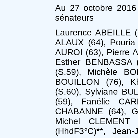
Au 27 octobre 2016 
sénateurs
Laurence ABEILLE (9
ALAUX (64), Pouria
AUROI (63), Pierre
Esther BENBASSA (S
(S.59), Michèle B
BOUILLON (76), K
(S.60), Sylviane B
(59), Fanélie CA
CHABANNE (64), G
Michel CLEMENT 
(HhdF3°C)**, Jean