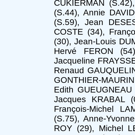
CUKIERMAN (S.42),
(S.44), Annie DAVI
(S.59), Jean DESE
COSTE (34), Franço
(30), Jean-Louis DU
Hervé FERON (54)
Jacqueline FRAYSSE
Renaud GAUQUELIN (6
GONTHIER-MAURIN 
Edith GUEUGNEAU (
Jacques KRABAL (0
François-Michel L
(S.75), Anne-Yvonn
ROY (29), Michel 