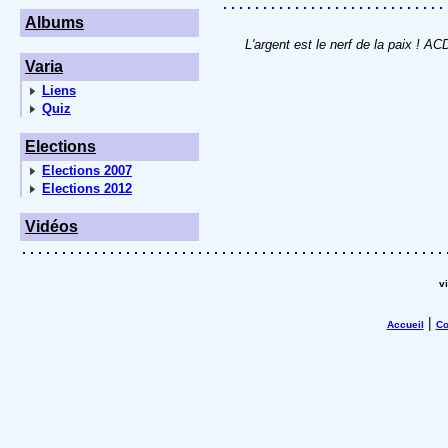
Albums
L'argent est le nerf de la paix ! A
Varia
Liens
Quiz
Elections
Elections 2007
Elections 2012
Vidéos
v
|
Accueil
Co