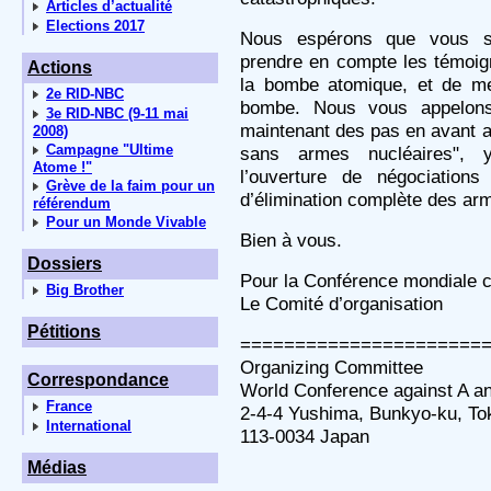
Articles d’actualité
Elections 2017
Nous espérons que vous sa
prendre en compte les témoig
Actions
la bombe atomique, et de me
2e RID-NBC
bombe. Nous vous appelons
3e RID-NBC (9-11 mai
maintenant des pas en avant a
2008)
Campagne "Ultime
sans armes nucléaires", 
Atome !"
l’ouverture de négociations 
Grève de la faim pour un
d’élimination complète des ar
référendum
Pour un Monde Vivable
Bien à vous.
Dossiers
Pour la Conférence mondiale c
Big Brother
Le Comité d’organisation
Pétitions
======================
Organizing Committee
Correspondance
World Conference against A 
France
2-4-4 Yushima, Bunkyo-ku, To
International
113-0034 Japan
Médias