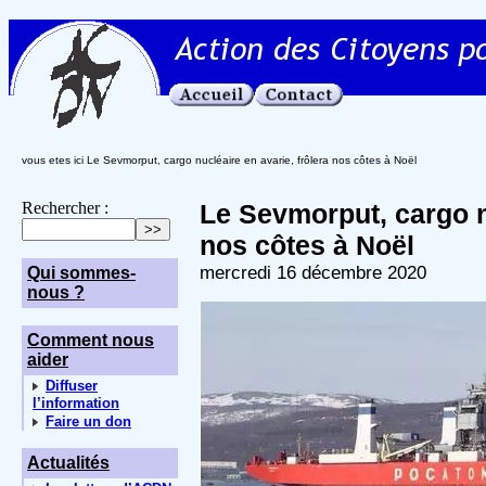
vous etes ici Le Sevmorput, cargo nucléaire en avarie, frôlera nos côtes à Noël
Rechercher :
Le Sevmorput, cargo nu
nos côtes à Noël
mercredi 16 décembre 2020
Qui sommes-
nous ?
Comment nous
aider
Diffuser
l’information
Faire un don
Actualités