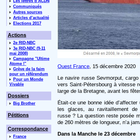
Les lettres d’ACDN
Communiqués
Autres sources
Articles d’actualité
Elections 2017
Actions
2e RID-NBC
3e RID-NBC (9-11
mai 2008)
Campagne "Ultime
Atome !"
Ouest France
, 15 décembre 2020
Grève de la faim
pour un référendum
Le navire russe Sevmorput, cargo à
Pour un Monde
vers Saint-Pétersbourg à vitesse ré
Vivable
large de la Bretagne, avant les fête
Dossiers
Était-ce une bonne idée d’affecter
Big Brother
les glaces, au ravitaillement de
Pétitions
russe ? La question reste posée 
de 260 mètres de longueur, n’a jama
Correspondance
Dans la Manche le 23 décembre
France