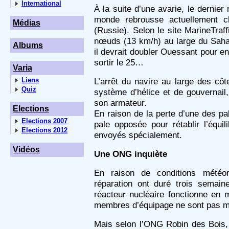
International
À la suite d’une avarie, le dernier
monde rebrousse actuellement ch
Médias
(Russie). Selon le site MarineTraff
nœuds (13 km/h) au large du Sahara 
Albums
il devrait doubler Ouessant pour e
sortir le 25…
Varia
Liens
L’arrêt du navire au large des côt
Quiz
système d’hélice et de gouvernail
son armateur.
Elections
En raison de la perte d’une des pal
Elections 2007
pale opposée pour rétablir l’équil
Elections 2012
envoyés spécialement.
Vidéos
Une ONG inquiète
En raison de conditions météor
réparation ont duré trois semain
réacteur nucléaire fonctionne en 
membres d’équipage ne sont pas 
Mais selon l’ONG Robin des Bois, q