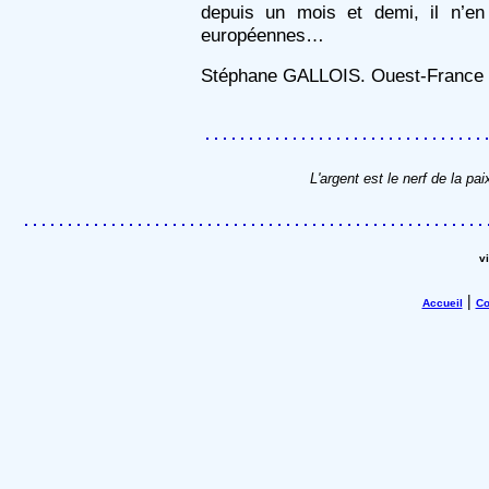
depuis un mois et demi, il n’
européennes…
Stéphane GALLOIS. Ouest-France
L'argent est le nerf de la p
v
|
Accueil
Co