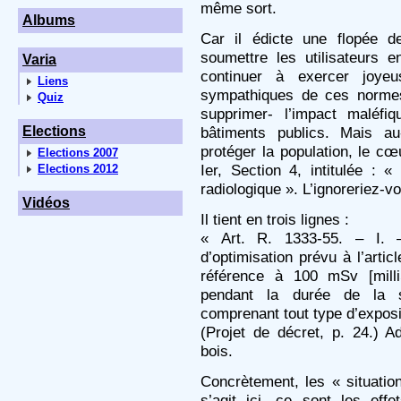
même sort.
Albums
Car il édicte une flopée 
soumettre les utilisateurs 
Varia
continuer à exercer joyeu
Liens
sympathiques de ces normes 
Quiz
supprimer- l’impact maléf
Elections
bâtiments publics. Mais a
protéger la population, le c
Elections 2007
Ier, Section 4, intitulée : 
Elections 2012
radiologique ». L’ignoreriez
Vidéos
Il tient en trois lignes :
« Art. R. 1333-55. – I. –
d’optimisation prévu à l’artic
référence à 100 mSv [milli
pendant la durée de la si
comprenant tout type d’exposi
(Projet de décret, p. 24.) 
bois.
Concrètement, les « situation
s’agit ici, ce sont les eff