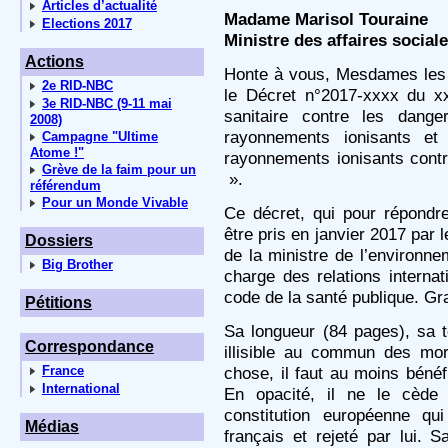
Articles d’actualité
Madame Marisol Touraine
Elections 2017
Ministre des affaires sociale
Actions
Honte à vous, Mesdames les m
2e RID-NBC
le Décret n°2017-xxxx du xx/
3e RID-NBC (9-11 mai
sanitaire contre les dange
2008)
rayonnements ionisants et
Campagne "Ultime
Atome !"
rayonnements ionisants cont
Grève de la faim pour un
».
référendum
Pour un Monde Vivable
Ce décret, qui pour répond
être pris en janvier 2017 par l
Dossiers
de la ministre de l’environne
Big Brother
charge des relations internat
code de la santé publique. G
Pétitions
Sa longueur (84 pages), sa t
Correspondance
illisible au commun des mo
France
chose, il faut au moins béné
International
En opacité, il ne le cède
constitution européenne q
Médias
français et rejeté par lui. S