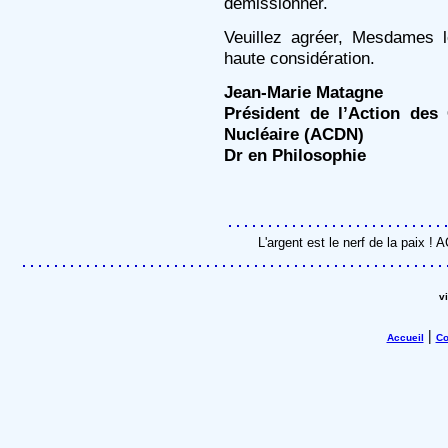
démissionner.
Veuillez agréer, Mesdames l
haute considération.
Jean-Marie Matagne
Président de l’Action des
Nucléaire (ACDN)
Dr en Philosophie
L'argent est le nerf de la paix !
v
|
Accueil
Co