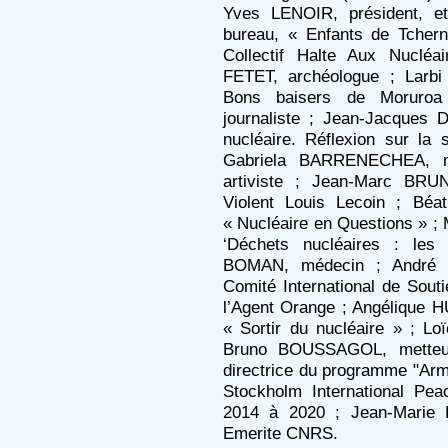
Yves LENOIR, président, e
bureau, « Enfants de Tcher
Collectif Halte Aux Nuclé
FETET, archéologue ; Larb
Bons baisers de Moruroa 
journaliste ; Jean-Jacques
nucléaire. Réflexion sur la 
Gabriela BARRENECHEA, m
artiviste ; Jean-Marc BRU
Violent Louis Lecoin ; Bé
« Nucléaire en Questions » ;
‘Déchets nucléaires : les
BOMAN, médecin ; André B
Comité International de Sout
l’Agent Orange ; Angélique 
« Sortir du nucléaire » ; Lo
Bruno BOUSSAGOL, metteu
directrice du programme "Arm
Stockholm International Pea
2014 à 2020 ; Jean-Marie 
Emerite CNRS.