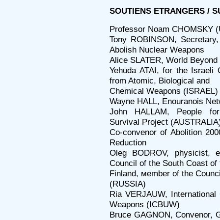
SOUTIENS ETRANGERS / 
Professor Noam CHOMSKY (
Tony ROBINSON, Secretary, 
Abolish Nuclear Weapons
Alice SLATER, World Beyond
Yehuda ATAI, for the Israeli
from Atomic, Biological and
Chemical Weapons (ISRAEL)
Wayne HALL, Enouranois Ne
John HALLAM, People for
Survival Project (AUSTRALIA
Co-convenor of Abolition 20
Reduction
Oleg BODROV, physicist, ec
Council of the South Coast of 
Finland, мember of the Counci
(RUSSIA)
Ria VERJAUW, International 
Weapons (ICBUW)
Bruce GAGNON, Convenor, G