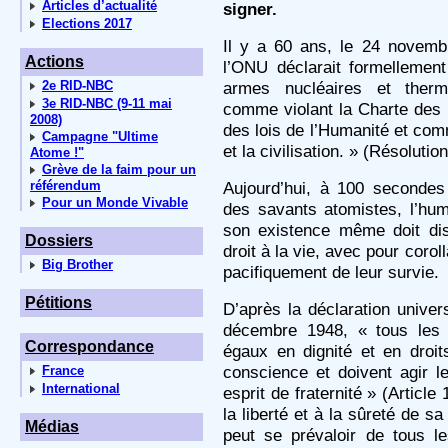
Articles d’actualité
signer.
Elections 2017
Il y a 60 ans, le 24 novemb
Actions
l’ONU déclarait formellemen
2e RID-NBC
armes nucléaires et therm
3e RID-NBC (9-11 mai
comme violant la Charte des 
2008)
des lois de l’Humanité et com
Campagne "Ultime
et la civilisation. » (Résoluti
Atome !"
Grève de la faim pour un
référendum
Aujourd’hui, à 100 secondes 
Pour un Monde Vivable
des savants atomistes, l’hu
son existence même doit dis
Dossiers
droit à la vie, avec pour corol
Big Brother
pacifiquement de leur survie.
Pétitions
D’après la déclaration unive
décembre 1948, « tous les 
Correspondance
égaux en dignité et en droit
conscience et doivent agir 
France
International
esprit de fraternité » (Article 
la liberté et à la sûreté de s
Médias
peut se prévaloir de tous le