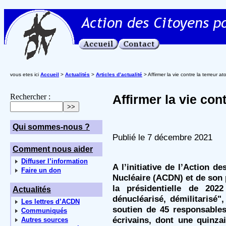
vous etes ici
Accueil
>
Actualités
>
Articles d’actualité
> Affirmer la vie contre la terreur a
Rechercher :
Affirmer la vie con
Qui sommes-nous ?
Publié le 7 décembre 2021
Comment nous aider
Diffuser l’information
A l’initiative de l’Action 
Faire un don
Nucléaire (ACDN) et de son p
la présidentielle de 20
Actualités
dénucléarisé, démilitarisé"
Les lettres d’ACDN
soutien de 45 responsables 
Communiqués
écrivains, dont une quinza
Autres sources