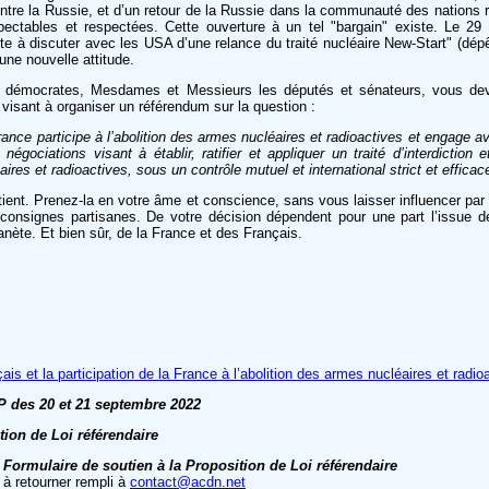
tre la Russie, et d’un retour de la Russie dans la communauté des nations
espectables et respectées. Cette ouverture à un tel "bargain" existe. Le 29
te à discuter avec les USA d’une relance du traité nucléaire New-Start" (dép
une nouvelle attitude.
 démocrates, Mesdames et Messieurs les députés et sénateurs, vous devr
e, visant à organiser un référendum sur la question :
nce participe à l’abolition des armes nucléaires et radioactives et engage a
gociations visant à établir, ratifier et appliquer un traité d’interdiction e
res et radioactives, sous un contrôle mutuel et international strict et efficac
ient. Prenez-la en votre âme et conscience, sans vous laisser influencer par
s consignes partisanes. De votre décision dépendent pour une part l’issue d
lanète. Et bien sûr, de la France et des Français.
s et la participation de la France à l’abolition des armes nucléaires et radio
 des 20 et 21 septembre 2022
tion de Loi référendaire
Formulaire de soutien à la Proposition de Loi référendaire
à retourner rempli à
contact@acdn.net