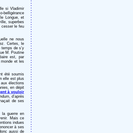
le si Vladimir
co-belligérance
Île Longue, et
ille, superbes
à cesser le feu
uelle ne nous
ez. Certes, le
le temps de s’y
que M. Poutine
aire est, par
e monde et les
ont été soumis
n elle est plus
s aux élections
nies, en dépit
ent à vouloir
rendum, d’après
naçait de ses
e la guerre en
venir. Mais ce
entions indues
 renoncer à ses
donc aussi de