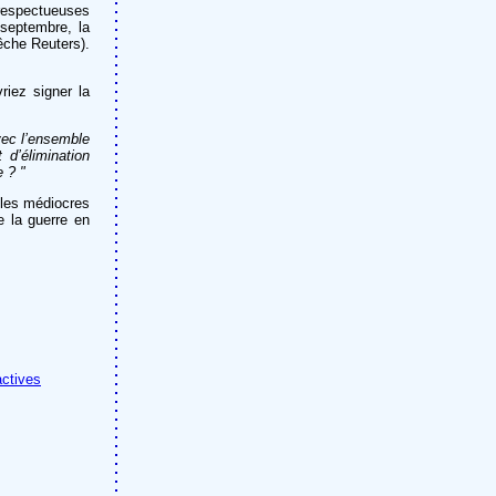
 respectueuses
 septembre, la
êche Reuters).
iez signer la
vec l’ensemble
t d’élimination
e ? "
 les médiocres
e la guerre en
actives