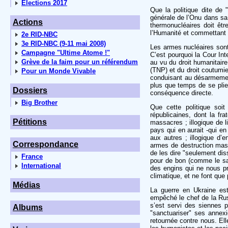
Elections 2017
Que la politique dite de 
générale de l’Onu dans sa
Actions
thermonucléaires doit êt
l’Humanité et commettant u
2e RID-NBC
3e RID-NBC (9-11 mai 2008)
Les armes nucléaires sont,
Campagne "Ultime Atome !"
C’est pourquoi la Cour Int
Grève de la faim pour un référendum
au vu du droit humanitaire,
(TNP) et du droit coutumie
Pour un Monde Vivable
conduisant au désarmement 
plus que temps de se plier
Dossiers
conséquence directe.
Big Brother
Que cette politique soit
républicaines, dont la fr
Pétitions
massacres ; illogique de l
pays qui en aurait -qui en
aux autres ; illogique d’en
Correspondance
armes de destruction massi
de les dire "seulement dis
France
pour de bon (comme le sait
International
des engins qui ne nous pr
climatique, et ne font que 
Médias
La guerre en Ukraine es
empêché le chef de la Russi
s’est servi des siennes 
Albums
"sanctuariser" ses annexi
retournée contre nous. Ell