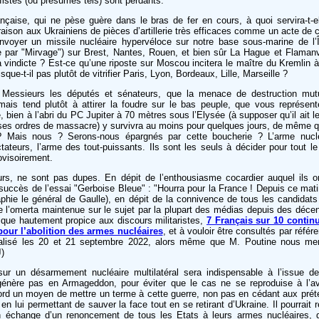
fistes (ou présumés tels) sont perdants.
nçaise, qui ne pèse guère dans le bras de fer en cours, à quoi servira-t-el
vraison aux Ukrainiens de pièces d’artillerie très efficaces comme un acte de 
nvoyer un missile nucléaire hypervéloce sur notre base sous-marine de l’
 par "Mirvage") sur Brest, Nantes, Rouen, et bien sûr La Hague et Flamanv
sa vindicte ? Est-ce qu’une riposte sur Moscou incitera le maître du Kremlin 
que-t-il pas plutôt de vitrifier Paris, Lyon, Bordeaux, Lille, Marseille ?
essieurs les députés et sénateurs, que la menace de destruction mut
mais tend plutôt à attirer la foudre sur le bas peuple, que vous représent
, bien à l’abri du PC Jupiter à 70 mètres sous l’Elysée (à supposer qu’il ait 
ir ses ordres de massacre) y survivra au moins pour quelques jours, de même 
 Mais nous ? Serons-nous épargnés par cette boucherie ? L’arme nuclé
tateurs, l’arme des tout-puissants. Ils sont les seuls à décider pour tout l
rovisoirement.
urs, ne sont pas dupes. En dépit de l’enthousiasme cocardier auquel ils 
(succès de l’essai "Gerboise Bleue" : "Hourra pour la France ! Depuis ce mati
graphie le général de Gaulle), en dépit de la connivence de tous les candidat
de l’omerta maintenue sur le sujet par la plupart des médias depuis des décen
tique hautement propice aux discours militaristes,
7 Français sur 10 continu
our l’abolition des armes nucléaires
, et à vouloir être consultés par réfé
alisé les 20 et 21 septembre 2022, alors même que M. Poutine nous me
)
sur un désarmement nucléaire multilatéral sera indispensable à l’issue d
égénère pas en Armageddon, pour éviter que le cas ne se reproduise à l’a
abord un moyen de mettre un terme à cette guerre, non pas en cédant aux prét
en lui permettant de sauver la face tout en se retirant d’Ukraine. Il pourrait
n échange d’un renoncement de tous les Etats à leurs armes nucléaires, 