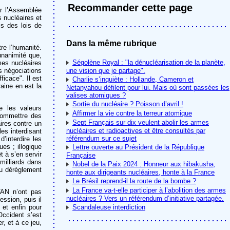
Recommander cette page
ar l’Assemblée
 nucléaires et
is des lois de
Dans la même rubrique
tre l’humanité.
’unanimité que,
Ségolène Royal : "la dénucléarisation de la planète,
rmes nucléaires
es négociations
une vision que je partage".
icace". Il est
Charlie s’inquiète : Hollande, Cameron et
raine en est la
Netanyahou défilent pour lui. Mais où sont passées les
valises atomiques ?
Sortie du nucléaire ? Poisson d’avril !
e les valeurs
Affirmer la vie contre la terreur atomique
 commettre des
Sept Français sur dix veulent abolir les armes
aires contre un
nucléaires et radioactives et être consultés par
les interdisant
référendum sur ce sujet
d’interdire les
es ; illogique
Lettre ouverte au Président de la République
t à s’en servir
Française
milliards dans
Nobel de la Paix 2024 : Honneur aux hibakusha,
du dérèglement
honte aux dirigeants nucléaires, honte à la France
Le Brésil reprend-il la route de la bombe ?
La France va-t-elle participer à l’abolition des armes
TAN n’ont pas
nucléaires ? Vers un référendum d’initiative partagée.
ession, puis il
 et enfin pour
Scandaleuse interdiction
Occident s’est
r, et à ce jeu,