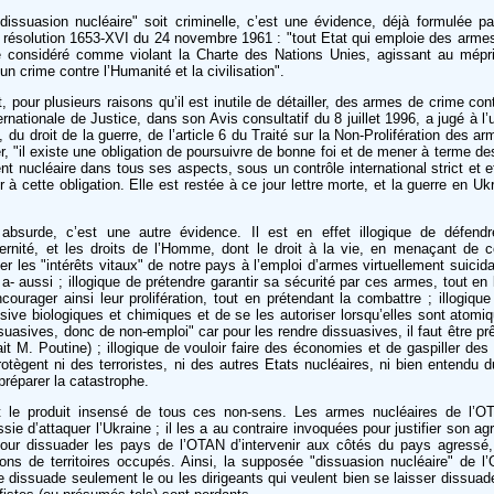
"dissuasion nucléaire" soit criminelle, c’est une évidence, déjà formulée p
 résolution 1653-XVI du 24 novembre 1961 : "tout Etat qui emploie des armes
re considéré comme violant la Charte des Nations Unies, agissant au mépr
n crime contre l’Humanité et la civilisation".
 pour plusieurs raisons qu’il est inutile de détailler, des armes de crime con
ernationale de Justice, dans son Avis consultatif du 8 juillet 1996, a jugé à l
 du droit de la guerre, de l’article 6 du Traité sur la Non-Prolifération des a
r, "il existe une obligation de poursuivre de bonne foi et de mener à terme d
nucléaire dans tous ses aspects, sous un contrôle international strict et eff
 à cette obligation. Elle est restée à ce jour lettre morte, et la guerre en Uk
 absurde, c’est une autre évidence. Il est en effet illogique de défendr
aternité, et les droits de l’Homme, dont le droit à la vie, en menaçant de
ier les "intérêts vitaux" de notre pays à l’emploi d’armes virtuellement suicid
 a- aussi ; illogique de prétendre garantir sa sécurité par ces armes, tout en 
courager ainsi leur prolifération, tout en prétendant la combattre ; illogique 
ve biologiques et chimiques et de se les autoriser lorsqu’elles sont atomiqu
suasives, donc de non-emploi" car pour les rendre dissuasives, il faut être prê
 M. Poutine) ; illogique de vouloir faire des économies et de gaspiller des 
otègent ni des terroristes, ni des autres Etats nucléaires, ni bien entendu 
préparer la catastrophe.
t le produit insensé de tous ces non-sens. Les armes nucléaires de l’O
e d’attaquer l’Ukraine ; il les a au contraire invoquées pour justifier son agr
pour dissuader les pays de l’OTAN d’intervenir aux côtés du pays agressé,
ons de territoires occupés. Ainsi, la supposée "dissuasion nucléaire" de l’
e dissuade seulement le ou les dirigeants qui veulent bien se laisser dissuade