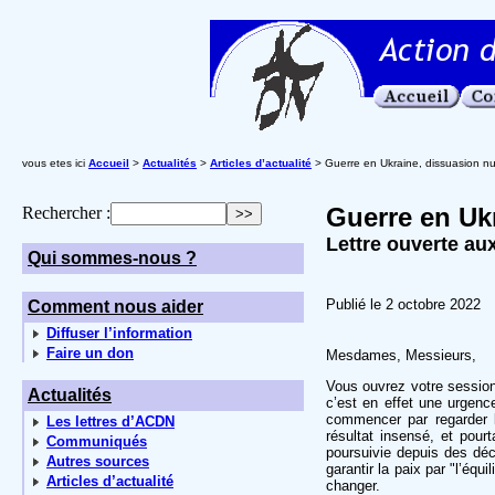
vous etes ici
Accueil
>
Actualités
>
Articles d’actualité
> Guerre en Ukraine, dissuasion nu
Guerre en Ukr
Rechercher :
Lettre ouverte au
Qui sommes-nous ?
Publié le 2 octobre 2022
Comment nous aider
Diffuser l’information
Faire un don
Mesdames, Messieurs,
Vous ouvrez votre session
Actualités
c’est en effet une urgence
commencer par regarder l
Les lettres d’ACDN
résultat insensé, et pourt
Communiqués
poursuivie depuis des déc
Autres sources
garantir la paix par "l’équil
Articles d’actualité
changer.