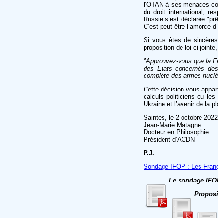
l’OTAN à ses menaces con
du droit international, r
Russie s’est déclarée "prê
C’est peut-être l’amorce d’
Si vous êtes de sincères
proposition de loi ci-joint
"Approuvez-vous que la Fra
des Etats concernés des né
complète des armes nucléai
Cette décision vous appart
calculs politiciens ou le
Ukraine et l’avenir de la p
Saintes, le 2 octobre 2022
Jean-Marie Matagne
Docteur en Philosophie
Président d’ACDN
P.J.
Sondage IFOP : Les Françai
Le sondage IFOP
Proposi