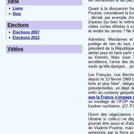
les humanistes et les paci
Varia
Liens
Quant à la dissuasion fra
Poutine, considérant la li
Quiz
, décide par exemple d’e
d’autres (ou bien le même
Elections
cibles civiles offertes à 
et rendre les armes ? Ne ris
Elections 2007
Elections 2012
Admettez, Mesdames et M
protège de rien du tout, 
président de la République
Vidéos
abriter pour en faire part
au Kremlin. Mais vous ?
excellence, l’arme des dic
seuls qu’elle épargne... p
Les Français, vos électe
depuis le 13 février 1960 
forte et plus fière", télé
présidentielles, en dépit 
enfin du contexte géopoli
que la France s’engage p
un sondage de l’IFOP ré
foudres nucléaires. (
Cf.
PJ
Ouvrir des négociations 
Ukraine si celle-ci ne d
pourrait être aussi et d’
de Vladimir Poutine, mais 
annexions par la force e