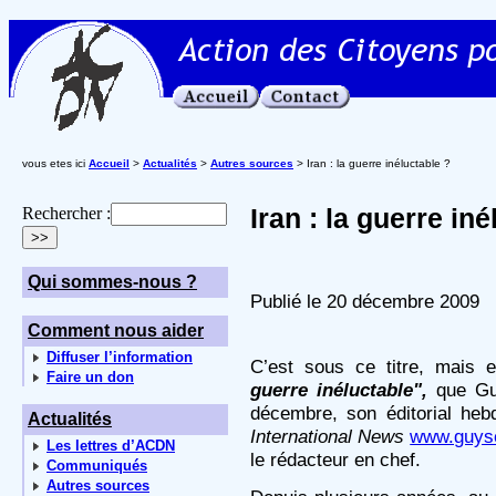
vous etes ici
Accueil
>
Actualités
>
Autres sources
> Iran : la guerre inéluctable ?
Iran : la guerre iné
Rechercher :
Qui sommes-nous ?
Publié le 20 décembre 2009
Comment nous aider
Diffuser l’information
C’est sous ce titre, mais e
Faire un don
guerre inéluctable",
que Gu
décembre, son éditorial heb
Actualités
International News
www.guys
Les lettres d’ACDN
le rédacteur en chef.
Communiqués
Autres sources