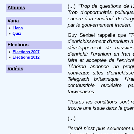
(...)
"Trop de questions de l
Albums
Trop d’opportunités politiq
encore à la sincérité de l’ar
Varia
par le gouvernement iranien.
Liens
Quiz
Guy Senbel rappelle que
"T
d’enrichissement d’uranium à
Elections
développement de missiles
Elections 2007
d’enrichir l’uranium en Iran 
Elections 2012
faite et acceptée de l’enric
Téhéran annonce un prog
Vidéos
nouveaux sites d’enrichiss
Telegraph
britannique, l’I
combustible nucléaire pa
taïwanaises.
"Toutes les conditions sont r
trouve une issue dans la guer
(...)
"Israël n’est plus seulement 