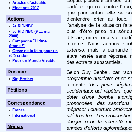
Depuis plusieurs années -au
Articles d’actualité
parlé de guerre contre l’Ir
Elections 2017
que pour autant elle se so
d’entendre crier au loup, 
Actions
l’analyse de la situation fa
2e RID-NBC
plus d’être prise au série
3e RID-NBC (9-11 mai
2008)
d’Israël, un éditorialiste mod
Campagne "Ultime
informé. Nous aurions souh
Atome !"
extenso
, mais la demande r
Grève de la faim pour un
étant restée sans réponse,
référendum
Pour un Monde Vivable
des extraits substantiels.
Dossiers
Selon Guy Senbel, par
"son
programme nucléaire et de se p
Big Brother
alimente
"des peurs légiti
Pétitions
occidentaux qui répètent que
doter d’une bombe atomiq
prononcées, des sanctions
Correspondance
mépriser l’ouverture américain
France
allé trop loin. Les provocati
International
danger pour la sécurité m
Médias
années d’efforts diplomatique