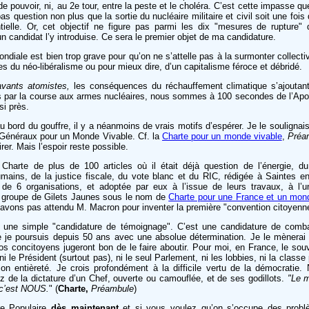
 pouvoir, ni, au 2e tour, entre la peste et le choléra. C’est cette impasse que
s question non plus que la sortie du nucléaire militaire et civil soit une fois
ielle. Or, cet objectif ne figure pas parmi les dix "mesures de rupture" 
un candidat l’y introduise. Ce sera le premier objet de ma candidature.
mondiale est bien trop grave pour qu’on ne s’attelle pas à la surmonter collect
es du néo-libéralisme ou pour mieux dire, d’un capitalisme féroce et débridé.
avants atomistes,
les conséquences du réchauffement climatique s’ajoutan
es par la course aux armes nucléaires, nous sommes à 100 secondes de l’Ap
si près.
 bord du gouffre, il y a néanmoins de vrais motifs d’espérer. Je le soulignais 
 Généraux pour un Monde Vivable. Cf. la
Charte pour un monde vivable
,
Préa
irer. Mais l’espoir reste possible.
harte de plus de 100 articles où il était déjà question de l’énergie, du
humains, de la justice fiscale, du vote blanc et du RIC, rédigée à Saintes e
 de 6 organisations, et adoptée par eux à l’issue de leurs travaux, à l’u
n groupe de Gilets Jaunes sous le nom de
Charte pour une France et un mo
n’avons pas attendu M. Macron pour inventer la première "convention citoyenne
s une simple "candidature de témoignage". C’est une candidature de comb
ue je poursuis depuis 50 ans avec une absolue détermination. Je le mènerai 
 nos concitoyens jugeront bon de le faire aboutir. Pour moi, en France, le s
i le Président (surtout pas), ni le seul Parlement, ni les lobbies, ni la classe 
son entièreté. Je crois profondément à la difficile vertu de la démocrati
 de la dictature d’un Chef, ouverte ou camouflée, et de ses godillots.
"Le 
, c’est NOUS.
" (
Charte,
Préambule
)
ire Populaire
dès maintenant
et si vous voulez qu’on s’occupe des probl