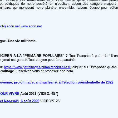
et politiques de notre société en n’oubliant aucun des dangers majeurs,
militaire, qui menacent notre planète, ensemble, faisons équipe pour défen
act@acdn.net
www.acdn.net
ne. Une vie militante.
ICIPER A LA "PRIMAIRE POPULAIRE" ?
Tout Français à partir de 16 ans
nonymat est garanti.Tout citoyen peut être parrainé.
sur
https://www.parrainages-primairepopulaire.fr
, cliquer sur "
Proposer quelqu
arrainage
". Inscrivez-vous et proposez son nom.
yenne, pro-climat et antinucléaire, à l’élection présidentielle de 2022
POUR VIVRE
Août 2021 (VIDEO, 45 ’)
et Nagasaki, 6 août 2020
VIDEO 5’ 28’’