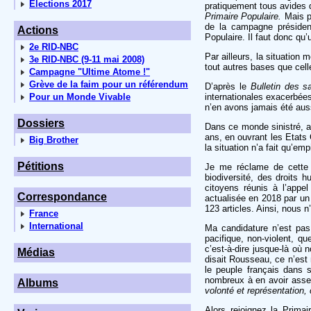
Elections 2017
pratiquement tous avides de
Primaire Populaire.
Mais pa
de la campagne président
Actions
Populaire. Il faut donc qu’
2e RID-NBC
Par ailleurs, la situation 
3e RID-NBC (9-11 mai 2008)
tout autres bases que cell
Campagne "Ultime Atome !"
Grève de la faim pour un référendum
D’après le
Bulletin des s
Pour un Monde Vivable
internationales exacerbé
n’en avons jamais été aus
Dossiers
Dans ce monde sinistré, au
ans, en ouvrant les Etats
Big Brother
la situation n’a fait qu’emp
Pétitions
Je me réclame de cette C
biodiversité, des droits 
citoyens réunis à l’appel
Correspondance
actualisée en 2018 par u
123 articles. Ainsi, nous 
France
International
Ma candidature n’est pa
pacifique, non-violent, q
c’est-à-dire jusque-là où
Médias
disait Rousseau, ce n’est n
le peuple français dans 
nombreux à en avoir assez
Albums
volonté et représentation
Alors rejoignez la Prima