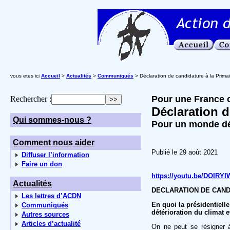
vous etes ici
Accueil
>
Actualités
>
Communiqués
> Déclaration de candidature à la Primai
Pour une France 
Rechercher :
Déclaration d
Qui sommes-nous ?
Pour un monde déc
Comment nous aider
Publié le 29 août 2021
Diffuser l’information
Faire un don
https://youtu.be/DOIRY
Actualités
DECLARATION DE CAN
Les lettres d’ACDN
En quoi la présidentielle
Communiqués
détérioration du climat 
Autres sources
Articles d’actualité
On ne peut se résigner à