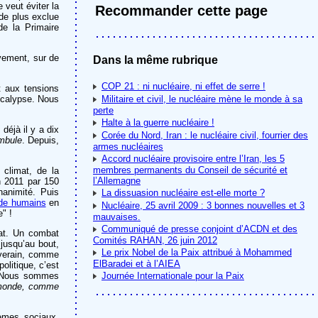
 veut éviter la
Recommander cette page
 de plus exclue
de la Primaire
ivement, sur de
Dans la même rubrique
COP 21 : ni nucléaire, ni effet de serre !
t aux tensions
ocalypse. Nous
Militaire et civil, le nucléaire mène le monde à sa
perte
Halte à la guerre nucléaire !
déjà il y a dix
Corée du Nord, Iran : le nucléaire civil, fourrier des
mbule
. Depuis,
armes nucléaires
Accord nucléaire provisoire entre l’Iran, les 5
membres permanents du Conseil de sécurité et
 climat, de la
l’Allemagne
n 2011 par 150
nanimité. Puis
La dissuasion nucléaire est-elle morte ?
nde humains
en
Nucléaire, 25 avril 2009 : 3 bonnes nouvelles et 3
" !
mauvaises.
Communiqué de presse conjoint d’ACDN et des
at. Un combat
Comités RAHAN, 26 juin 2012
jusqu’au bout,
Le prix Nobel de la Paix attribué à Mohammed
ouverain, comme
ElBaradei et à l’AIEA
politique, c’est
e. Nous sommes
Journée Internationale pour la Paix
monde, comme
èmes sociaux,