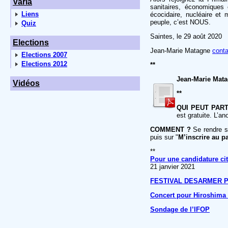
Varia
sanitaires, économiques 
Liens
écocidaire, nucléaire et 
peuple, c’est NOUS.
Quiz
Saintes, le 29 août 2020
Elections
Jean-Marie Matagne
cont
Elections 2007
Elections 2012
**
Jean-Marie Matag
Vidéos
**
QUI PEUT PART
est gratuite. L’a
COMMENT ?
Se rendre 
puis sur "
M’inscrire au p
**
Pour une candidature cito
21 janvier 2021
FESTIVAL DESARMER 
Concert pour Hiroshima 
Sondage de l’IFOP