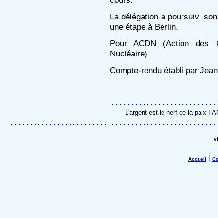
cours.
La délégation a poursuivi so
une étape à Berlin.
Pour ACDN (Action des C
Nucléaire)
Compte-rendu établi par Jea
L'argent est le nerf de la paix !
v
|
Accueil
Co