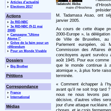
Articles d’actualité
Tadatoshi Akiba
d’Hiros
Elections 2017
maire d’Hiroshima
présid
M. Tadamasa Asao, ont séj
Actions
janvier 2005.
2e RID-NBC
3e RID-NBC (9-11 mai
Au cours de cette étape pr
2008)
2000-Europe », la délégation
Campagne "Ultime
Atome !"
de Ville de Bruxelles, au
Grève de la faim pour un
Parlement européen, où 
référendum
Commission des Affaires é
Pour un Monde Vivable
concitoyens ayant survécu
août 1945. Pour eux comme po
Dossiers
que le monde continue à a
Big Brother
atomique », à plus forte rais
terminée.
Pétitions
« Comment échapper à l’hy
Correspondance
avant qu’il ne soit trop tard 
France
nous ne nous levons pas 
International
décisive, d’autres villes se
jour d’une attaque nucléaire
Médias
choses, et je crois fermement