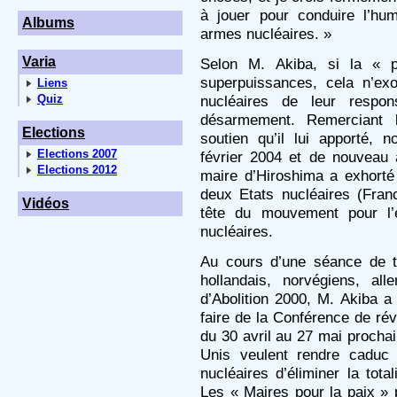
à jouer pour conduire l’hu
Albums
armes nucléaires. »
Varia
Selon M. Akiba, si la « p
superpuissances, cela n’ex
Liens
Quiz
nucléaires de leur respon
désarmement. Remerciant 
Elections
soutien qu’il lui apporté,
Elections 2007
février 2004 et de nouveau à
Elections 2012
maire d’Hiroshima a exhorté 
deux Etats nucléaires (Fra
Vidéos
tête du mouvement pour l’é
nucléaires.
Au cours d’une séance de t
hollandais, norvégiens, all
d’Abolition 2000, M. Akiba 
faire de la Conférence de ré
du 30 avril au 27 mai procha
Unis veulent rendre caduc 
nucléaires d’éliminer la tot
Les « Maires pour la paix » 