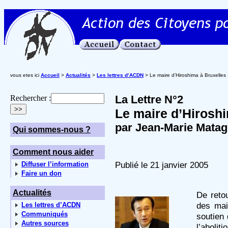
vous etes ici
Accueil
>
Actualités
>
Les lettres d’ACDN
> Le maire d’Hiroshima à Bruxelles
La Lettre N°2
Rechercher :
Le maire d’Hirosh
par Jean-Marie Mata
Qui sommes-nous ?
Comment nous aider
Publié le 21 janvier 2005
Diffuser l’information
Faire un don
Actualités
De retou
des mai
Les lettres d’ACDN
Communiqués
soutien
Autres sources
l’abolit