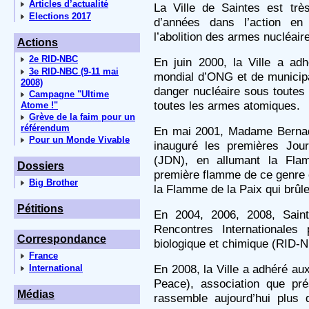
Articles d’actualité
La Ville de Saintes est trè
Elections 2017
d’années dans l’action e
l’abolition des armes nucléair
Actions
2e RID-NBC
En juin 2000, la Ville a adh
3e RID-NBC (9-11 mai
mondial d’ONG et de municipal
2008)
danger nucléaire sous toutes 
Campagne "Ultime
toutes les armes atomiques.
Atome !"
Grève de la faim pour un
référendum
En mai 2001, Madame Bernade
Pour un Monde Vivable
inauguré les premières Jo
(JDN), en allumant la Fla
Dossiers
première flamme de ce genre 
Big Brother
la Flamme de la Paix qui brû
Pétitions
En 2004, 2006, 2008, Saint
Rencontres Internationales
Correspondance
biologique et chimique (RID-
France
En 2008, la Ville a adhéré au
International
Peace), association que pré
Médias
rassemble aujourd’hui plus