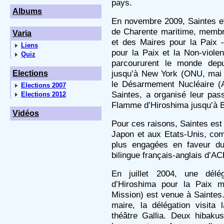
pays.
Albums
En novembre 2009, Saintes et 
de Charente maritime, membr
Varia
et des Maires pour la Paix -
Liens
pour la Paix et la Non-viole
Quiz
parcoururent le monde depu
jusqu’à New York (ONU, mai 
Elections
le Désarmement Nucléaire (A
Elections 2007
Saintes, a organisé leur pa
Elections 2012
Flamme d’Hiroshima jusqu’à B
Vidéos
Pour ces raisons, Saintes est
Japon et aux Etats-Unis, com
plus engagées en faveur du
bilingue français-anglais d’A
En juillet 2004, une délé
d’Hiroshima pour la Paix 
Mission) est venue à Saintes
maire, la délégation visita
théâtre Gallia. Deux hibaku