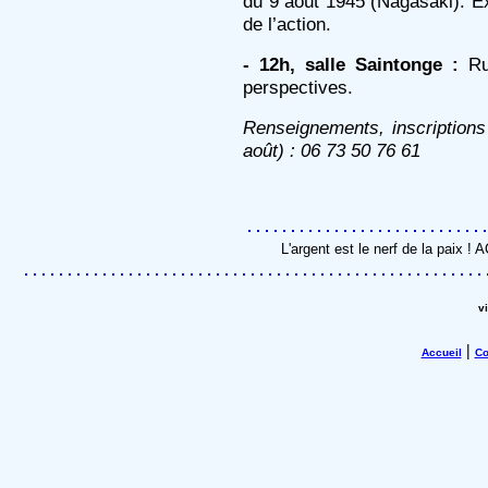
du 9 août 1945 (Nagasaki). Ex
de l’action.
- 12h, salle Saintonge :
Rup
perspectives.
Renseignements, inscriptions
août) : 06 73 50 76 61
L'argent est le nerf de la paix !
v
|
Accueil
Co