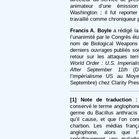
animateur d’une émissio
Washington ; il fut report
travaillé comme chroniqueur 
Francis A. Boyle
a rédigé la 
l’unanimité par le Congrès ét
nom de Biological Weapons 
derniers ouvrages publiés so
retour sur les attaques terr
World Order : U.S. Imperial
After September 11th
(Dé
l’impérialisme US au Moye
Septembre) chez Clarity Pres
[1] Note de traduction :
conservé le terme anglophone
germe du Bacillus anthracis
qu’il cause, et que l’on co
charbon. Les médias frança
anglophone, alors que l’
spécifiquement une maladi