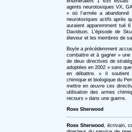
énuméraient 1 635 essais o
agents neurotoxiques VX, GA
« où l’armée a abandonné l’
neurotoxiques actifs après q
auraient apparemment tué 6 
Davidson. L’épisode de Sku
éleveur et les membres de sa 
Boyle a précédemment accusé
combattre et à gagner » une 
de deux directives de straté
adoptées en 2002 » sans que l
en débattre. » Il soutien
chimique et biologique du Pe
mettre en œuvre ces directive
utilisation des armes chimi
recours » dans une guerre.
Ross Sherwood
Ross Sherwood
, écrivain, c
directeur du service de pre