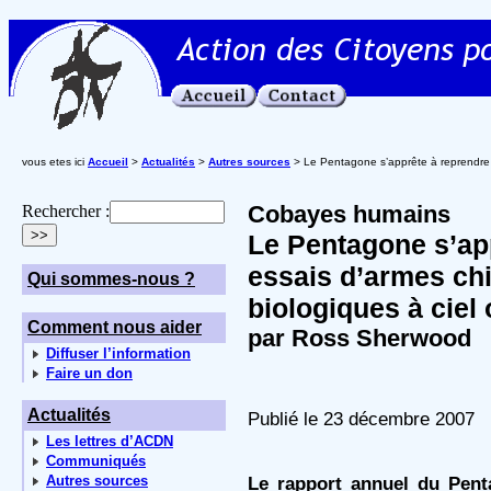
vous etes ici
Accueil
>
Actualités
>
Autres sources
> Le Pentagone s’apprête à reprendre l
Cobayes humains
Rechercher :
Le Pentagone s’app
essais d’armes ch
Qui sommes-nous ?
biologiques à ciel 
Comment nous aider
par Ross Sherwood
Diffuser l’information
Faire un don
Actualités
Publié le 23 décembre 2007
Les lettres d’ACDN
Communiqués
Autres sources
Le rapport annuel du Penta