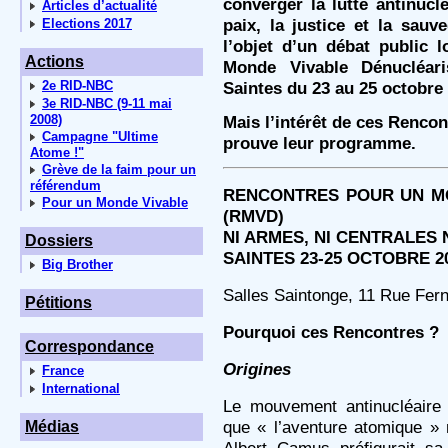
converger la lutte antinuclé
Articles d’actualité
paix, la justice et la sau
Elections 2017
l’objet d’un débat public
Actions
Monde Vivable Dénucléar
2e RID-NBC
Saintes du 23 au 25 octobre
3e RID-NBC (9-11 mai
2008)
Mais l’intérêt de ces Rencon
Campagne "Ultime
prouve leur programme.
Atome !"
Grève de la faim pour un
référendum
RENCONTRES POUR UN M
Pour un Monde Vivable
(RMVD)
NI ARMES, NI CENTRALES 
Dossiers
SAINTES 23-25 OCTOBRE 2
Big Brother
Salles Saintonge, 11 Rue Fer
Pétitions
Pourquoi ces Rencontres ?
Correspondance
Origines
France
International
Le mouvement antinucléaire 
que « l’aventure atomique » m
Médias