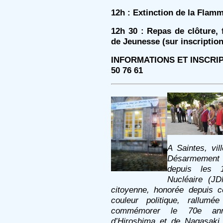
12h : Extinction de la Fla
12h 30 : Repas de clôture, f
de Jeunesse (sur inscription
INFORMATIONS ET INSCRI
50 76 61
A Saintes, vil
Désarmement 
depuis les 
Nucléaire (J
citoyenne, honorée depuis c
couleur politique, rallu
commémorer le 70e anni
d’Hiroshima et de Nagasaki