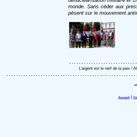
dénucléarisation militaire et c
monde. Sans céder aux pressi
pèsent sur le mouvement antin
L'argent est le nerf de la paix !
v
|
Accueil
Co