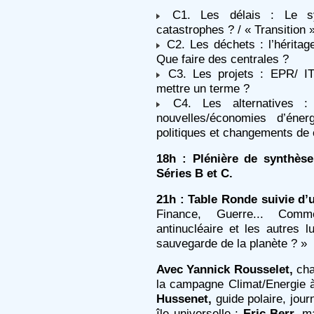
C1. Les délais : Le sys
catastrophes ? / « Transition 
C2. Les déchets : l’héritag
Que faire des centrales ?
C3. Les projets : EPR/ 
mettre un terme ?
C4. Les alternatives : é
nouvelles/économies d’éner
politiques et changements de
18h : Plénière de synthès
Séries B et C.
21h : Table Ronde suivie d’
Finance, Guerre... Comm
antinucléaire et les autres lu
sauvegarde de la planète ? »
Avec Yannick Rousselet,
cha
la campagne Climat/Energie
Hussenet,
guide polaire, jour
île universelle ;
Eric Berr,
ma