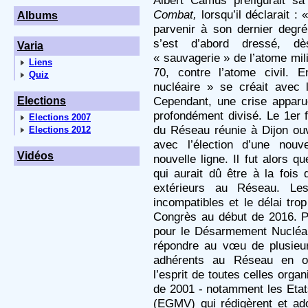
Albert Camus préfigurait sa
Combat,
lorsqu’il déclarait : 
Albums
parvenir à son dernier deg
s’est d’abord dressé, d
Varia
« sauvagerie » de l’atome mil
Liens
70, contre l’atome civil.
Quiz
nucléaire » se créait avec l
Cependant, une crise appar
Elections
profondément divisé. Le 1er 
Elections 2007
du Réseau réunie à Dijon ouvr
Elections 2012
avec l’élection d’une nouve
Vidéos
nouvelle ligne. Il fut alors q
qui aurait dû être à la fois
extérieurs au Réseau. Les
incompatibles et le délai tr
Congrès au début de 2016. Po
pour le Désarmement Nucléai
répondre au vœu de plusieur
adhérents au Réseau en or
l’esprit de toutes celles org
de 2001 - notamment les Eta
(EGMV) qui rédigèrent et ado