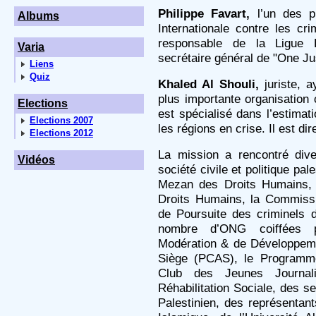
Philippe Favart,
l’un des pr
Albums
Internationale contre les cri
responsable de la Ligue 
Varia
secrétaire général de "One Ju
Liens
Quiz
Khaled Al Shouli,
juriste, a
plus importante organisation 
Elections
est spécialisé dans l’estima
Elections 2007
les régions en crise. Il est di
Elections 2012
La mission a rencontré dive
Vidéos
société civile et politique pal
Mezan des Droits Humains, 
Droits Humains, la Commiss
de Poursuite des criminels d
nombre d’ONG coiffées pa
Modération & de Développeme
Siège (PCAS), le Programm
Club des Jeunes Journali
Réhabilitation Sociale, des s
Palestinien, des représentant