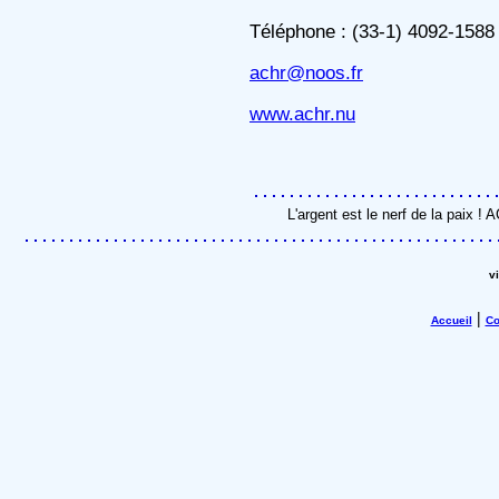
Téléphone : (33-1) 4092-1588 
achr@noos.fr
www.achr.nu
L'argent est le nerf de la paix !
v
|
Accueil
Co