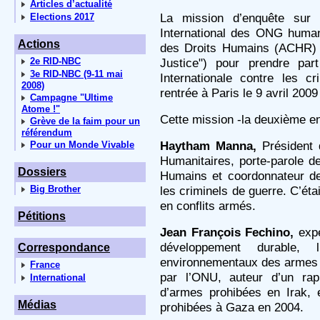
Articles d’actualité
La mission d’enquête sur
Elections 2017
International des ONG human
Actions
des Droits Humains (ACHR) 
2e RID-NBC
Justice") pour prendre pa
3e RID-NBC (9-11 mai
Internationale contre les cr
2008)
rentrée à Paris le 9 avril 2009
Campagne "Ultime
Atome !"
Cette mission -la deuxième e
Grève de la faim pour un
référendum
Haytham Manna,
Président 
Pour un Monde Vivable
Humanitaires, porte-parole 
Dossiers
Humains et coordonnateur de 
Big Brother
les criminels de guerre. C’ét
en conflits armés.
Pétitions
Jean François Fechino,
expe
développement durable, l
Correspondance
environnementaux des armes p
France
par l’ONU, auteur d’un ra
International
d’armes prohibées en Irak, 
Médias
prohibées à Gaza en 2004.