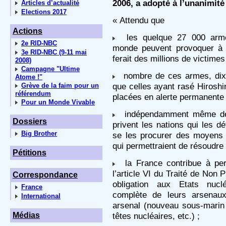
2006, a adopté à l’unanimité 
Articles d’actualité
Elections 2017
« Attendu que
Actions
les quelque 27 000 armes
2e RID-NBC
monde peuvent provoquer à 
3e RID-NBC (9-11 mai
ferait des millions de victimes 
2008)
Campagne "Ultime
nombre de ces armes, dix 
Atome !"
que celles ayant rasé Hirosh
Grève de la faim pour un
référendum
placées en alerte permanente 
Pour un Monde Vivable
indépendamment même de c
Dossiers
privent les nations qui les d
Big Brother
se les procurer des moyens 
qui permettraient de résoudre
Pétitions
la France contribue à perp
l’article VI du Traité de Non P
Correspondance
obligation aux Etats nuclé
France
complète de leurs arsenau
International
arsenal (nouveau sous-marin 
Médias
têtes nucléaires, etc.) ;