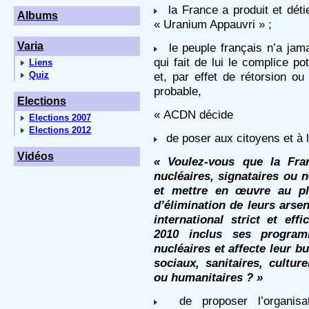
la France a produit et déti
Albums
« Uranium Appauvri » ;
Varia
le peuple français n’a jamai
qui fait de lui le complice po
Liens
Quiz
et, par effet de rétorsion ou
probable,
Elections
« ACDN décide
Elections 2007
Elections 2012
de poser aux citoyens et à l
Vidéos
« Voulez-vous que la Fra
nucléaires, signataires ou 
et mettre en œuvre au pl
d’élimination de leurs arse
international strict et eff
2010 inclus ses progra
nucléaires et affecte leur b
sociaux, sanitaires, cultur
ou humanitaires ? »
de proposer l’organisat