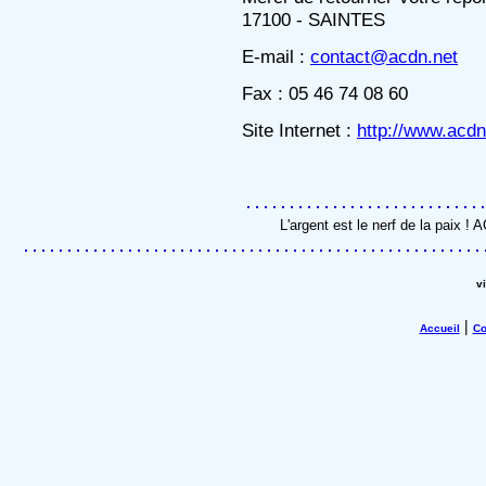
17100 - SAINTES
E-mail :
contact@acdn.net
Fax : 05 46 74 08 60
Site Internet :
http://www.acdn
L'argent est le nerf de la paix !
v
|
Accueil
Co