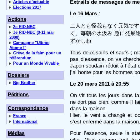
Extraits de messages de me
Articles d’actualité
Elections 2017
Le 16 Mars :
Actions
二人とも怪我もなく元気です
2e RID-NBC
3e RID-NBC (9-11 mai
く、毎朝の水汲み 急に発展
2008)
ずかしね
Campagne "Ultime
Atome !"
Tous deux sains et saufs ; 
Grève de la faim pour un
référendum
pas d’essence, on va chercher
Pour un Monde Vivable
Japon soudain réduit à l’état
j’ai honte pour les hommes pol
Dossiers
Big Brother
Le 20 mars 2011 à 20:55
Pétitions
On vit tous les jours dans la 
ne dort pas bien, comme il fait
dans la maison.
Correspondance
Hier, le vent a changé et c
France
s’est enfermé dans la maison
International
Pour l’essence, seule la sta
Médias
ville. Mais comme tout le 