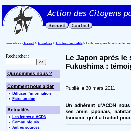
vous etes ici
Accueil
>
Actualités
>
Articles d’actualité
> Le Japon après le séisme, le ts
Rechercher :
Le Japon après le 
Fukushima : témo
Qui sommes-nous ?
Comment nous aider
Publié le 30 mars 2011
Diffuser l’information
Faire un don
Un adhérent d’ACDN nous f
Actualités
ses amis japonais, habita
Les lettres d’ACDN
tsunami, qu’il a traduit pou
Communiqués
Autres sources