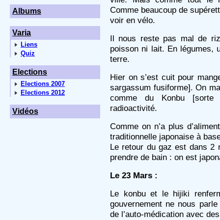
Comme beaucoup de supérettes 
Albums
voir en vélo.
Varia
Il nous reste pas mal de ri
Liens
poisson ni lait. En légumes
Quiz
terre.
Elections
Hier on s’est cuit pour manger
Elections 2007
sargassum fusiforme]. On m
Elections 2012
comme du Konbu [sorte 
radioactivité.
Vidéos
Comme on n’a plus d’aliments
traditionnelle japonaise à ba
Le retour du gaz est dans 2 
prendre de bain : on est japon
Le 23 Mars :
Le konbu et le hijiki renf
gouvernement ne nous parle 
de l’auto-médication avec des