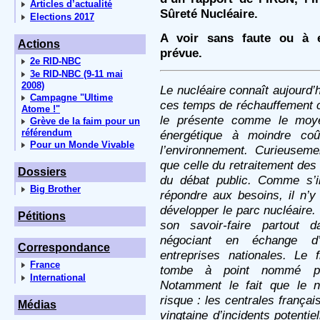
Articles d’actualité
Sûreté Nucléaire.
Elections 2017
A voir sans faute ou à en
Actions
prévue.
2e RID-NBC
3e RID-NBC (9-11 mai
2008)
Le nucléaire connaît aujourd’h
Campagne "Ultime
ces temps de réchauffement cl
Atome !"
le présente comme le moye
Grève de la faim pour un
référendum
énergétique à moindre coût
Pour un Monde Vivable
l’environnement. Curieuseme
que celle du retraitement de
Dossiers
du débat public. Comme s’i
Big Brother
répondre aux besoins, il n’y
développer le parc nucléaire.
Pétitions
son savoir-faire partout 
négociant en échange d’
Correspondance
entreprises nationales. Le 
France
tombe à point nommé pou
International
Notamment le fait que le n
risque : les centrales franç
Médias
vingtaine d’incidents potenti