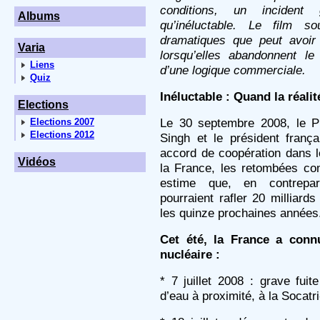
conditions, un incident 
Albums
qu’inéluctable. Le film s
dramatiques que peut avoir l
Varia
lorsqu’elles abandonnent le
Liens
d’une logique commerciale.
Quiz
Inéluctable : Quand la réalit
Elections
Le 30 septembre 2008, le P
Elections 2007
Elections 2012
Singh et le président franç
accord de coopération dans l
Vidéos
la France, les retombées co
estime que, en contrepart
pourraient rafler 20 milliard
les quinze prochaines années.
Cet été, la France a conn
nucléaire :
* 7 juillet 2008 : grave fui
d’eau à proximité, à la Socatr