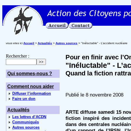
vous etes ici
Accueil
>
Actualités
>
Autres sources
> "Inéluctable" - L’accident nucléaire
Rechercher :
Pour en finir avec l’O
"Inéluctable" - L’a
Quand la fiction rattra
Qui sommes-nous ?
Comment nous aider
Diffuser l’information
Publié le 8 novembre 2008
Faire un don
Actualités
ARTE diffuse samedi 15 nov
Les lettres d’ACDN
fiction inspiré des incide
Communiqués
dans des centrales nucléair
Autres sources
d’un rapport de l’IRSN, l’I