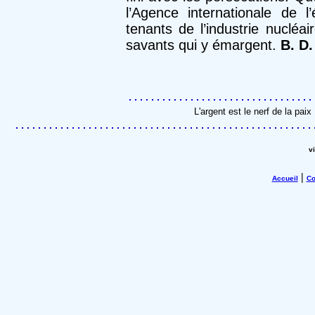
l’Agence internationale de 
tenants de l’industrie nucléai
savants qui y émargent.
B. D.
L'argent est le nerf de la pa
v
|
Accueil
Co