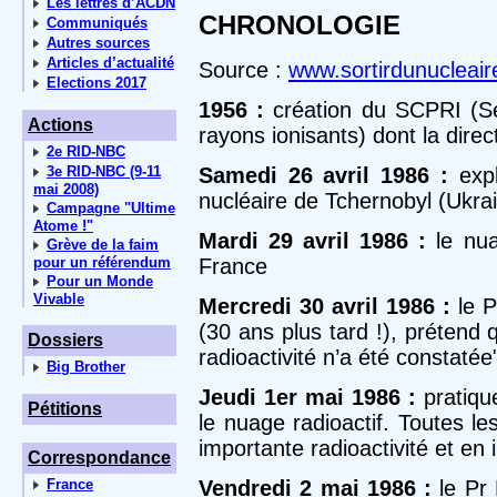
Les lettres d’ACDN
CHRONOLOGIE
Communiqués
Autres sources
Articles d’actualité
Source :
www.sortirdunucleair
Elections 2017
1956 :
création du SCPRI (Ser
Actions
rayons ionisants) dont la direc
2e RID-NBC
3e RID-NBC (9-11
Samedi 26 avril 1986 :
expl
mai 2008)
nucléaire de Tchernobyl (Ukra
Campagne "Ultime
Atome !"
Mardi 29 avril 1986 :
le nua
Grève de la faim
pour un référendum
France
Pour un Monde
Vivable
Mercredi 30 avril 1986 :
le P
(30 ans plus tard !), prétend q
Dossiers
radioactivité n’a été constatée
Big Brother
Jeudi 1er mai 1986 :
pratiqu
Pétitions
le nuage radioactif. Toutes le
importante radioactivité et en
Correspondance
France
Vendredi 2 mai 1986 :
le Pr 