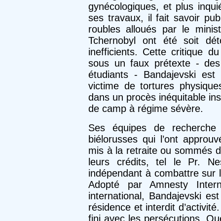
gynécologiques, et plus inqui
ses travaux, il fait savoir p
roubles alloués par le mini
Tchernobyl ont été soit dé
inefficients. Cette critique 
sous un faux prétexte - des 
étudiants - Banda­jevski est
victime de tortures physiqu
dans un procès inéqui­table instr
de camp à régime sévère.
Ses équipes de recherche s
biélorusses qui l’ont approu
mis à la retraite ou sommés d
leurs crédits, tel le Pr. Ne
indépendant à combattre sur l
Adopté par Amnesty Intern
international, Bandajevski es
résidence et interdit d’activit
fini avec les persécutions. Q