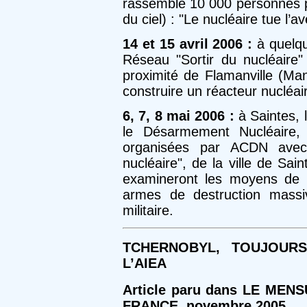
rassemble 10 000 personnes p
du ciel) : "Le nucléaire tue l’a
14 et 15 avril 2006 :
à quelqu
Réseau "Sortir du nucléaire
proximité de Flamanville (Man
construire un réacteur nucléai
6, 7, 8 mai 2006 :
à Saintes, 
le Désarmement Nucléaire, 
organisées par ACDN avec
nucléaire", de la ville de Sa
examineront les moyens de d
armes de destruction massiv
militaire.
TCHERNOBYL, TOUJOUR
L’AIEA
Article paru dans LE ME
FRANCE, novembre 2005