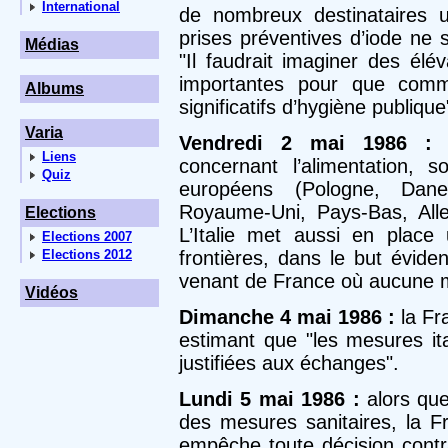
International
de nombreux destinataires 
prises préventives d’iode ne s
Médias
"Il faudrait imaginer des élév
importantes pour que com
Albums
significatifs d’hygiène publique
Varia
Vendredi 2 mai 1986 :
d
Liens
concernant l’alimentation,
Quiz
européens (Pologne, Dane
Royaume-Uni, Pays-Bas, Allem
Elections
L’Italie met aussi en place
Elections 2007
Elections 2012
frontières, dans le but évide
venant de France où aucune m
Vidéos
Dimanche 4 mai 1986 :
la Fr
estimant que "les mesures it
justifiées aux échanges".
Lundi 5 mai 1986 :
alors qu
des mesures sanitaires, la Fr
empêche toute décision contra