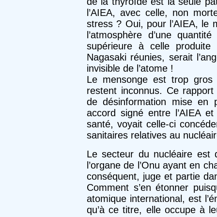
de la thyroïde est la seule p
l’AIEA, avec celle, non morte
stress ? Oui, pour l’AIEA, le 
l’atmosphère d’une quantité
supérieure à celle produit
Nagasaki réunies, serait l’an
invi­sible de l’atome !
Le mensonge est trop gros 
restent inconnus. Ce rapport 
de désin­formation mise en
accord signé entre l’AIEA et
santé, voyait celle-ci concéder
sanitaires relatives au nucléair
Le secteur du nucléaire est 
l’organe de l’Onu ayant en ch
consé­quent, juge et partie d
Comment s’en étonner puisque
atomique international, est l’
qu’à ce titre, elle occupe à 