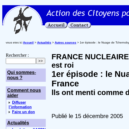
vous etes ici
Accueil
>
Actualités
>
Autres sources
> 1er épisode : le Nuage de Tchernoby
Rechercher :
FRANCE NUCLEAIRE :
est roi
1er épisode : le N
Qui sommes-
nous ?
France
Comment nous
lls ont menti comme 
aider
Diffuser
l’information
Faire un don
Publié le 15 décembre 2005
Actualités