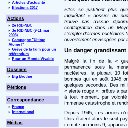
Articles d’actualité
Elections 2017
Elles se justifient plus q
inquiétant « dossier du nuc
Actions
trouve pas d’issue diploma
2e RID-NBC
conflagration dans un Moye
3e RID-NBC (9-11 mai
L’emploi d’armes nucléaires f
2008)
ouvertement envisagées par l
Campagne "Ultime
Atome !"
Un danger grandissant
Grève de la faim pour un
référendum
Pour un Monde Vivable
Malgré la fin de la « guer
permanence sous la men
Dossiers
nucléaires, la plupart 10 f
Big Brother
bombes qui en août 1945 on
quelques secondes. Des milli
Pétitions
« alerte rouge », prêtes à par
à tout moment, par volonté
Correspondance
immense catastrophe et rendre
France
Depuis 1945, ces armes n’on
International
Unis étaient alors le seul pa
Médias
compte au moins 9, apparus d