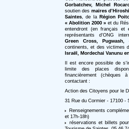
Gorbatchev, Michel Rocar
soutien des
maires d’Hirosh
Saintes
, de la
Région Poit
« Abolition 2000 »
et du Ré
entendront (en français et 
représentants d’ONG int
Green Cross, Pugwash,
d
continents, et des victimes 
Israël, Mordechai Vanunu en
Il est encore possible de s
limite des places dispon
financièrement (chèques
contactant :
Action des Citoyens pour le
31 Rue du Cormier - 17100 - 
Renseignements complément
et 17h-18h)
réservations et billets pou
Tourisme de Saintes, 05 46 7