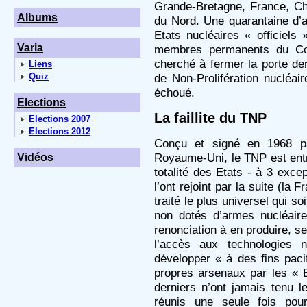
Grande-Bretagne, France, Chi
Albums
du Nord. Une quarantaine d’
Etats nucléaires « officiels 
Varia
membres permanents du Con
cherché à fermer la porte der
Liens
de Non-Prolifération nucléair
Quiz
échoué.
Elections
La faillite du TNP
Elections 2007
Elections 2012
Conçu et signé en 1968 pa
Royaume-Uni, le TNP est entr
Vidéos
totalité des Etats - à 3 excep
l’ont rejoint par la suite (la
traité le plus universel qui so
non dotés d’armes nucléair
renonciation à en produire, s
l’accès aux technologies n
développer « à des fins pacif
propres arsenaux par les « 
derniers n’ont jamais tenu 
réunis une seule fois po