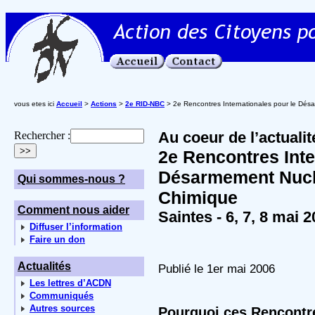
vous etes ici
Accueil
>
Actions
>
2e RID-NBC
> 2e Rencontres Internationales pour le Désa
Au coeur de l’actualit
Rechercher :
2e Rencontres Inte
Désarmement Nuclé
Qui sommes-nous ?
Chimique
Comment nous aider
Saintes - 6, 7, 8 mai 
Diffuser l’information
Faire un don
Actualités
Publié le 1er mai 2006
Les lettres d’ACDN
Communiqués
Autres sources
Pourquoi ces Rencontr