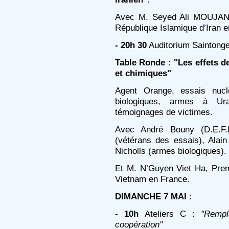
Avec M. Seyed Ali MOUJANI,
République Islamique d’Iran e
- 20h 30
Auditorium Saintonge
Table Ronde : "Les effets d
et chimiques"
Agent Orange, essais nucl
biologiques, armes à Ur
témoignages de victimes.
Avec André Bouny (D.E.F.I.
(vétérans des essais), Alain
Nicholls (armes biologiques).
Et M. N’Guyen Viet Ha, Prem
Vietnam en France.
DIMANCHE 7 MAI
:
- 10h
Ateliers C :
"Rempl
coopération"