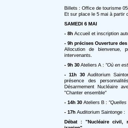
Billets : Office de tourisme 0
Et sur place le 5 mai à partir 
SAMEDI 6 MAI
- 8h
Accueil et inscription aut
- 9h précises
Ouverture des
Allocution de bienvenue, p
intervenants.
- 9h 30
Ateliers A :
"Où en est
- 11h 30
Auditorium Saint
présence des personnalit
Désarmement Nucléaire avec
"Chanter ensemble"
- 14h 30
Ateliers B :
"Quelles 
- 17h
Auditorium Saintonge :
Débat : "Nucléaire civil, 
iranien".