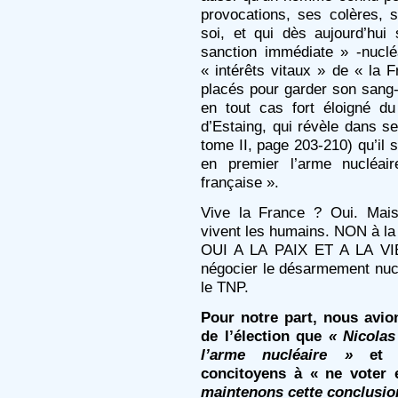
provocations, ses colères,
soi, et qui dès aujourd’hui
sanction immédiate » -nuclé
« intérêts vitaux » de « la 
placés pour garder son sang-f
en tout cas fort éloigné d
d’Estaing, qui révèle dans s
tome II, page 203-210) qu’il 
en premier l’arme nucléai
française ».
Vive la France ? Oui. Mais
vivent les humains. NON à la 
OUI A LA PAIX ET A LA VIE
négocier le désarmement nucl
le TNP.
Pour notre part, nous avio
de l’élection que
« Nicolas
l’arme nucléaire »
et q
concitoyens à « ne voter
maintenons cette conclusio