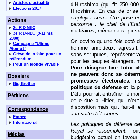
Articles d’actualité
d’Hiroshima (qui fit 250 00
Elections 2017
Hiroshima. En cas de crise 
employer devra être prise e
Actions
personne : le chef de l’Etat
2e RID-NBC
nucléaires, même ceux qui se
3e RID-NBC (9-11 mai
2008)
On devine qu’une fois doté d
Campagne "Ultime
homme ambitieux, agressif, 
Atome !"
sans scrupules, représenter
Grève de la faim pour un
référendum
pour les peuples étrangers,
Pour un Monde Vivable
Pour désigner leur futur ch
ne peuvent donc se déterm
Dossiers
promesses électorales, il
Big Brother
politique de défense et la 
L’élu pourrait entraîner le m
Pétitions
celle due à Hitler, qui n’e
disposition mais qui, faut-il 
Correspondance
à la suite d’élections.
France
International
Les politiques de défense d
Royal se ressemblent.
Tous 
Médias
budgétaire actuel en faveu