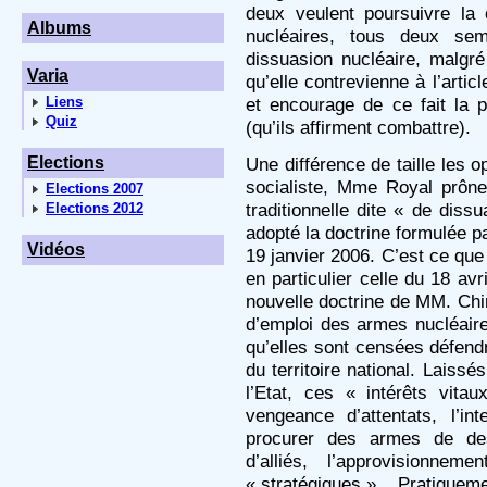
deux veulent poursuivre la
Albums
nucléaires, tous deux sem
dissuasion nucléaire, malgr
Varia
qu’elle contrevienne à l’artic
Liens
et encourage de ce fait la p
Quiz
(qu’ils affirment combattre).
Elections
Une différence de taille les
socialiste, Mme Royal prône 
Elections 2007
traditionnelle dite « de dis
Elections 2012
adopté la doctrine formulée p
Vidéos
19 janvier 2006. C’est ce que
en particulier celle du 18 av
nouvelle doctrine de MM. Chir
d’emploi des armes nucléaire
qu’elles sont censées défendr
du territoire national. Laissé
l’Etat, ces « intérêts vita
vengeance d’attentats, l’in
procurer des armes de dest
d’alliés, l’approvisionne
« stratégiques »... Pratiqueme