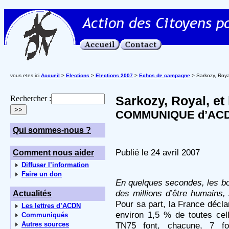
vous etes ici
Accueil
>
Elections
>
Elections 2007
>
Echos de campagne
> Sarkozy, Roya
Sarkozy, Royal, e
Rechercher :
COMMUNIQUE d’ACDN,
Qui sommes-nous ?
Publié le 24 avril 2007
Comment nous aider
Diffuser l’information
Faire un don
En quelques secondes, les b
des millions d’être humains, 
Actualités
Pour sa part, la France décla
Les lettres d’ACDN
environ 1,5 % de toutes cel
Communiqués
Autres sources
TN75 font, chacune, 7 f