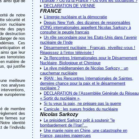
l’Europe ? Où va la France ? Où vont les socialistes ?
es ainsi que de
DECLARATION DE VIENNE
FRANCE
orité de notre
L’énergie nucléaire et la démocratie
te sécurité et
Depuis New York, des dizaines de responsables
ion nucléaire
d’ONG internationales appellent Nicolas Sarkozy à
ante des pays
consulter le peuple français
de destruction
Un rôle secondaire pour les Etats-Unis dans l’avenir
 danger de nos
nucléaire de l’Inde
andémies. Ces
nticipation et
Désarmement nucléaire : Français, réveillez-vous !
ainsi que leur
Réagissez à l’intox télévisée !
ues terroristes
2e Rencontres Internationales pour le Désarmement
 en matière de
Nucléaire, Biologique et Chimique
, qui justifie
Le rêve méditerranéen de Nicolas Sarkozy : un
cauchemar nucléaire
IRAN : les Rencontres Internationales de Saintes,
 une meilleure
dernière chance pour la paix et le désarmement
e nos analyses
nucléaire ?
interventions,
DECLARATION de l’Assemblée Générale du Réseau
que européenne
« Sortir du nucléaire »,
Si tu veux la paix, ne prépare pas la guerre
lité de membre
Canicule : les sueurs froides du nucléaire
 règlement des
Nicolas Sarkozy
tre fermes sur
Le président Sarkozy prêt à soutenir "le
Notre identité
bombardement de l’Iran"...
 de l’individu
Une marée noire en Chine, une catastrophe en
France, passées inaperçues