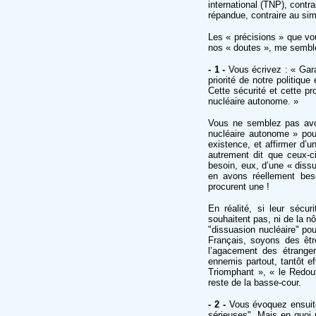
international (TNP), contra
répandue, contraire au sim
Les « précisions » que vou
nos « doutes », me semblen
- 1 -
Vous écrivez : « Garan
priorité de notre politiqu
Cette sécurité et cette pr
nucléaire autonome. »
Vous ne semblez pas avoir
nucléaire autonome » pour
existence, et affirmer d’u
autrement dit que ceux-ci
besoin, eux, d’une « diss
en avons réellement beso
procurent une !
En réalité, si leur sécu
souhaitent pas, ni de la nô
"dissuasion nucléaire" po
Français, soyons des êtr
l’agacement des étranger
ennemis partout, tantôt eff
Triomphant », « le Redout
reste de la basse-cour.
- 2 -
Vous évoquez ensuite 
sérieuses". Mais en quoi 