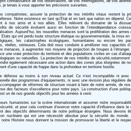
i pris connaissance de vos observations, de vos interrogations, de vos attent
, je tenais à vous apporter les précisions suivantes.
os compatriotes, assurer la protection de nos intérêts vitaux restent la pri
défense. Notre existence en tant qu’Etat et en tant que nation en dépend. Cet
ent à nos amis et à nos alliés. Elles relèvent du domaine de la dissuas
êts de sécurité évoluent aussi en fonction de l’interdépendance croiss
isation. Aujourd’hui, les nouvelles menaces sont la prolifération des armes 
s Etats qui ont perdu toute structure étatique ou gouvernementale, la mise en
tégiques, les catastrophes écologiques, humanitaires ou encore les p
réelles, sérieuses. Cela doit nous conduire à améliorer nos capacités d’a
es menaces, à augmenter nos moyens de projection de troupes à l’étranger, 
ce une vraie protection du territoire et des populations civiles en cas d’attaq
logiques ou naturelles. La protection de nos intérêts de sécurité,notamment
 rendre également nécessaire une action dans des zones plus éloignées de nous
ent d’une capacité de frappe dans la profondeur en territoire hostile.
rt de défense au moins à son niveau actuel. Ce n’est incompatible ni avec
mporelle des programmes d’équipements, ni avec une révision plus régulière d
’accompagner de réformes de structure visant à faire de notre armée, de nos 
ense des facteurs d’excellence pour notre pays. La construction d’une politi
est un de nos grands objectifs pour les années à venir.
leurs humanistes sur la scène internationale et assumer notre responsabi
écurité, et pour cela continuer d’exercer notre capacité d’influence dans le
sont des objectifs déterminants de notre politique étrangère. Nous devons ê
ration nucléaire qui est une nécessité absolue pour la sécurité du monde. 
otre Histoire nous donnent la mission de promouvoir la liberté et le respect