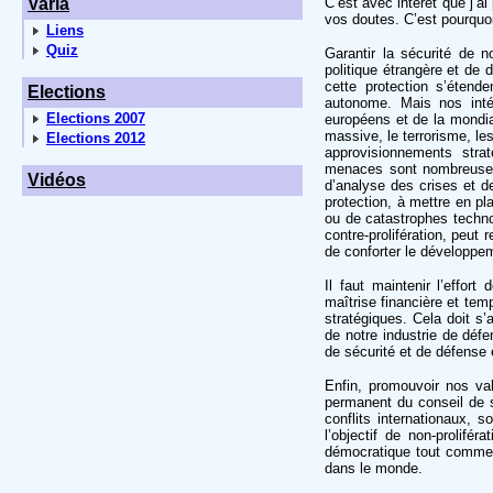
Varia
C’est avec intérêt que j’a
vos doutes. C’est pourquoi
Liens
Quiz
Garantir la sécurité de n
politique étrangère et de 
cette protection s’étend
Elections
autonome. Mais nos intér
Elections 2007
européens et de la mondial
massive, le terrorisme, le
Elections 2012
approvisionnements stra
menaces sont nombreuses, 
Vidéos
d’analyse des crises et d
protection, à mettre en pla
ou de catastrophes techno
contre-prolifération, peut
de conforter le développem
Il faut maintenir l’effo
maîtrise financière et te
stratégiques. Cela doit s
de notre industrie de déf
de sécurité et de défense 
Enfin, promouvoir nos va
permanent du conseil de s
conflits internationaux, 
l’objectif de non-prolifé
démocratique tout comme n
dans le monde.