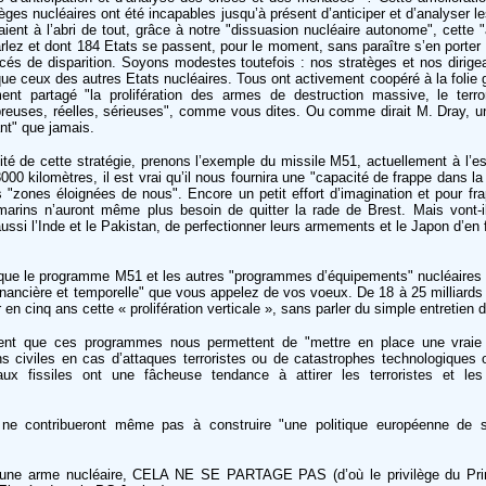
èges nucléaires ont été incapables jusqu’à présent d’anticiper et d’analyser le
ient à l’abri de tout, grâce à notre "dissuasion nucléaire autonome", cette 
rlez et dont 184 Etats se passent, pour le moment, sans paraître s’en porter 
cés de disparition. Soyons modestes toutefois : nos stratèges et nos dirigea
e que ceux des autres Etats nucléaires. Tous ont activement coopéré à la folie
ent partagé "la prolifération des armes de destruction massive, le terro
euses, réelles, sérieuses", comme vous dites. Ou comme dirait M. Dray, u
nt" que jamais.
dité de cette stratégie, prenons l’exemple du missile M51, actuellement à l’e
00 kilomètres, il est vrai qu’il nous fournira une "capacité de frappe dans l
es "zones éloignées de nous". Encore un petit effort d’imagination et pour fr
rins n’auront même plus besoin de quitter la rade de Brest. Mais vont-il
ussi l’Inde et le Pakistan, de perfectionner leurs armements et le Japon d’en 
ux que le programme M51 et les autres "programmes d’équipements" nucléaires 
financière et temporelle" que vous appelez de vos voeux. De 18 à 25 milliards
en cinq ans cette « prolifération verticale », sans parler du simple entretien d
dent que ces programmes nous permettent de "mettre en place une vraie 
ons civiles en cas d’attaques terroristes ou de catastrophes technologiques o
ux fissiles ont une fâcheuse tendance à attirer les terroristes et les
ne contribueront même pas à construire "une politique européenne de s
 une arme nucléaire, CELA NE SE PARTAGE PAS (d’où le privilège du Pri