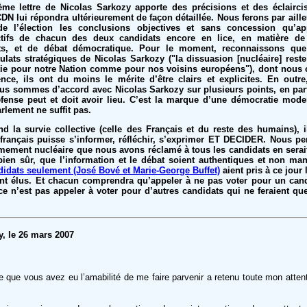
ème lettre de Nicolas Sarkozy apporte des précisions et des éclairc
ACDN lui répondra ultérieurement de façon détaillée. Nous ferons par aill
e l’élection les conclusions objectives et sans concession qu’app
ctifs de chacun des deux candidats encore en lice, en matière de
ts, et de débat démocratique. Pour le moment, reconnaissons qu
lats stratégiques de Nicolas Sarkozy ("la dissuasion [nucléaire] reste
tie pour notre Nation comme pour nos voisins européens"), dont nous 
nce, ils ont du moins le mérite d’être clairs et explicites. En outr
us sommes d’accord avec Nicolas Sarkozy sur plusieurs points, en parti
éfense peut et doit avoir lieu. C’est la marque d’une démocratie mode
arlement ne suffit pas.
d la survie collective (celle des Français et du reste des humains), i
 français puisse s’informer, réfléchir, s’exprimer ET DECIDER. Nous p
mement nucléaire que nous avons réclamé à tous les candidats en serait
bien sûr, que l’information et le débat soient authentiques et non ma
idats seulement (José Bové et Marie-George Buffet)
aient pris à ce jour
aient élus. Et chacun comprendra qu’appeler à ne pas voter pour un can
ce n’est pas appeler à voter pour d’autres candidats qui ne feraient que
y, le 26 mars 2007
 que vous avez eu l’amabilité de me faire parvenir a retenu toute mon attent