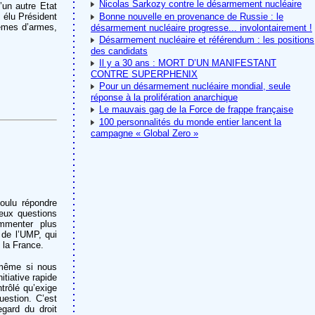
Nicolas Sarkozy contre le désarmement nucléaire
’un autre Etat
 élu Président
Bonne nouvelle en provenance de Russie : le
tèmes d’armes,
désarmement nucléaire progresse... involontairement !
Désarmement nucléaire et référendum : les positions
des candidats
Il y a 30 ans : MORT D’UN MANIFESTANT
CONTRE SUPERPHENIX
Pour un désarmement nucléaire mondial, seule
réponse à la prolifération anarchique
Le mauvais gag de la Force de frappe française
100 personnalités du monde entier lancent la
campagne « Global Zero »
oulu répondre
eux questions
ommenter plus
 de l’UMP, qui
e la France.
 même si nous
tiative rapide
trôlé qu’exige
uestion. C’est
egard du droit