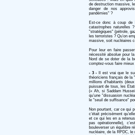
de destruction massive, le
danger de nos approvisi
pandémies" ?
Est-ce donc à coup de 
catastrophes naturelles 
"stratégiques" (pétrole, g
les terroristes ? Qu’on em
massive, soit nucléaires
Pour leur en faire passer 
nécessité absolue pour l
Nord de se doter de la b
comptez-vous faire mieux
- 3 -
Il est vrai que le s
théoriciens français de la 
millions d’habitants (deu
puissant de tous, les Etat
(« Ah, si Saddam Hussein
qu’une "dissuasion nucléair
le "seuil de suffisance" pou
Non pourtant, car ce qui p
c’était précisément qu’ell
et ce qui les en a retenus
pas opérationnelle), c’e
bouleverser un équilibre ré
nucléaire, de la RPDC, le