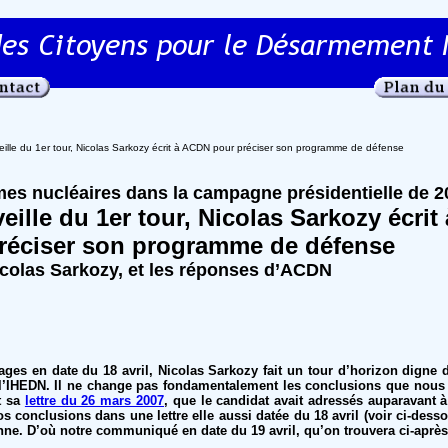
eille du 1er tour, Nicolas Sarkozy écrit à ACDN pour préciser son programme de défense
es nucléaires dans la campagne présidentielle de 2
eille du 1er tour, Nicolas Sarkozy écrit 
éciser son programme de défense
icolas Sarkozy, et les réponses d’ACDN
pages en date du 18 avril, Nicolas Sarkozy fait un tour d’horizon digne 
 l’IHEDN. Il ne change pas fondamentalement les conclusions que nous 
t sa
lettre du 26 mars 2007
, que le candidat avait adressés auparavant
os conclusions dans une lettre elle aussi datée du 18 avril (voir ci-desso
nne. D’où notre communiqué en date du 19 avril, qu’on trouvera ci-après