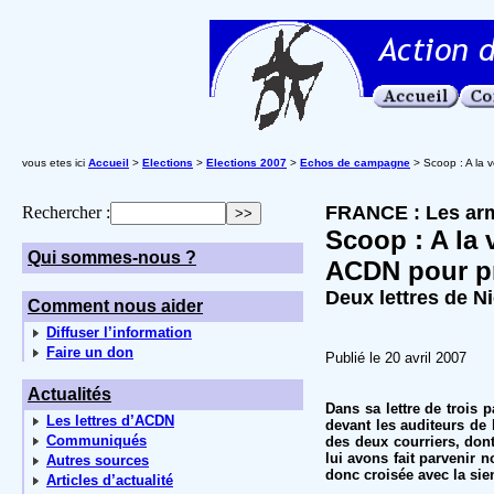
vous etes ici
Accueil
>
Elections
>
Elections 2007
>
Echos de campagne
> Scoop : A la v
FRANCE : Les arm
Rechercher :
Scoop : A la v
Qui sommes-nous ?
ACDN pour pr
Deux lettres de N
Comment nous aider
Diffuser l’information
Faire un don
Publié le 20 avril 2007
Actualités
Dans sa lettre de trois 
Les lettres d’ACDN
devant les auditeurs de
Communiqués
des deux courriers, don
lui avons fait parvenir n
Autres sources
donc croisée avec la sie
Articles d’actualité