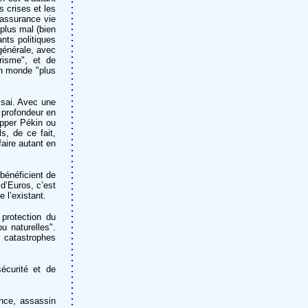
s crises et les
"assurance vie
plus mal (bien
nts politiques
 générale, avec
risme", et de
n monde "plus
ssai. Avec une
a profondeur en
apper Pékin ou
s, de ce fait,
faire autant en
bénéficient de
 d’Euros, c’est
e l’existant.
protection du
u naturelles".
 catastrophes
écurité et de
nce, assassin