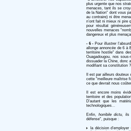
plus urgente que nos strat
menaces, tant ils se croya
de la Nation" dont vous pa
au contraire) ni être mena
n’ont fait ni mieux ni pir
pour résultat généreusem
nouvelles menaces "nombr
dangereux et plus menaça
- 6 -
Pour illustrer l’absur
allonge annoncée de 6 à 80
territoire hostile" dans d
Ouagadougou, nos sous-ma
dissuader la Chine, donc a
modifiant sa constitution ?
Il est par ailleurs doute
cette "meilleure maîtrise 
ce que devrait nous coûter 
Il est encore moins évi
territoire et des populati
D’autant que les matéria
technologiques...
Enfin,
horribile dictu,
ils 
défense", puisque :
la décision d’employer