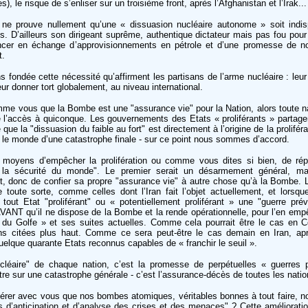
), le risque de s’enliser sur un troisième front, après l’Afghanistan et l’Irak...
 ne prouve nullement qu’une « dissuasion nucléaire autonome » soit indis
s. D’ailleurs son dirigeant suprême, authentique dictateur mais pas fou pour 
oncer en échange d’approvisionnements en pétrole et d’une promesse de no
t.
ondée cette nécessité qu’affirment les partisans de l’arme nucléaire : leur
eur donner tort globalement, au niveau international.
mme vous que la Bombe est une "assurance vie" pour la Nation, alors toute nat
re l’accès à quiconque. Les gouvernements des Etats « proliférants » partagen
 que la "dissuasion du faible au fort" est directement à l’origine de la proliféra
e le monde d’une catastrophe finale - sur ce point nous sommes d’accord.
x moyens d’empêcher la prolifération ou comme vous dites si bien, de rép
 la sécurité du monde". Le premier serait un désarmement général, mai
rt, donc de confier sa propre "assurance vie" à autre chose qu’à la Bombe. 
toute sorte, comme celles dont l’Iran fait l’objet actuellement, et lorsque
 tout Etat "proliférant" ou « potentiellement proliférant » une "guerre prév
t AVANT qu’il ne dispose de la Bombe et la rende opérationnelle, pour l’en e
e du Golfe » et ses suites actuelles. Comme cela pourrait être le cas en 
ions citées plus haut. Comme ce sera peut-être le cas demain en Iran, ap
elque quarante Etats reconnus capables de « franchir le seuil ».
nucléaire" de chaque nation, c’est la promesse de perpétuelles « guerres 
tre sur une catastrophe générale - c’est l’assurance-décès de toutes les natio
érer avec vous que nos bombes atomiques, véritables bonnes à tout faire, n
s d’anticipation et d’analyse des crises et des menaces" ? Cette amélioratio