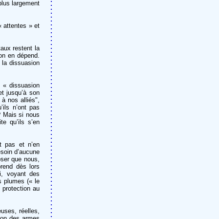
 plus largement
« attentes » et
taux restent la
ion en dépend.
 la dissuasion
e « dissuasion
et jusqu’à son
 à nos alliés",
’ils n’ont pas
? Mais si nous
e qu’ils s’en
nt pas et n’en
besoin d’aucune
oser que nous,
prend dès lors
i, voyant des
es plumes (« le
 protection au
uses, réelles,
tion des armes