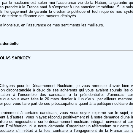
n par le nucléaire est selon moi l’assurance vie de la Nation, la garantie qu
’en prendre à la France sauf à s’exposer à une sanction immédiate. Si je suis
ds l’engagement de garantir la crédibilité politique et technique de nos sys
pe de stricte suffisance des moyens déployés.
er Monsieur, en l’assurance de mes sentiments les meilleurs.
sidentielle
COLAS SARKOZY
itoyens pour le Désarmement Nucléaire, je vous remercie d’avoir bien v
çon circonstanciée à deux de ses adhérents qui vous avaient soumis les d
iation à l’ensemble des candidats à la présidentielle. J’aimerais c
se que vous avez faite le 26 mars dernier à l’un d’eux, par ailleurs membre
ier pour vous faire part de ses préoccupations quant à la politique nucléaire d
trairement à certains candidats, vous vous soyez exprimé sur le sujet,
ent à d’autres, vous n’ayez répondu positivement ni à notre demande d’une ini
rture de négociations sur le désarmement nucléaire intégral, universel et con
 Non Prolifération, ni à notre demande d’organiser un référendum sur cette q
spectable s’il n’était à la fois contraire à l’engagement de la France au r