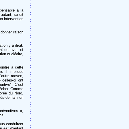
pensable à la
autant, se dit
n-intervention
 donner raison
ion y a droit,
t cet avis, et
tion nucléaire,
ondre à cette
s il implique
L’autre moyen,
 celles-ci ont
entive". C’est
mpêcher. Comme
Corée du Nord,
rès-demain en
préventives »,
ns.
ous conduiront
n est d’autant