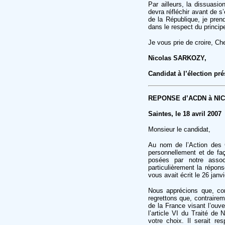
Par ailleurs, la dissuasio
devra réfléchir avant de s
de la République, je pren
dans le respect du princi
Je vous prie de croire, Ch
Nicolas SARKOZY,
Candidat à l’élection pré
REPONSE d’ACDN à NI
Saintes, le 18 avril 2007
Monsieur le candidat,
Au nom de l’Action des C
personnellement et de fa
posées par notre assoc
particulièrement la répon
vous avait écrit le 26 janv
Nous apprécions que, con
regrettons que, contrairem
de la France visant l’ouve
l’article VI du Traité de
votre choix. Il serait re