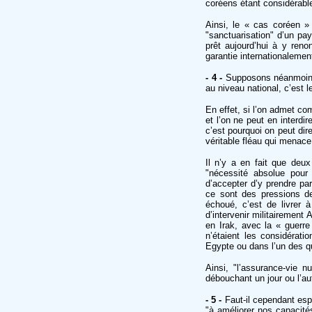
coréens étant considérables
Ainsi, le « cas coréen »
"sanctuarisation" d’un pay
prêt aujourd’hui à y ren
garantie internationalemen
- 4 -
Supposons néanmoins f
au niveau national, c’est l
En effet, si l’on admet co
et l’on ne peut en interdi
c’est pourquoi on peut dire
véritable fléau qui menac
Il n’y a en fait que deu
"nécessité absolue pour
d’accepter d’y prendre pa
ce sont des pressions de 
échoué, c’est de livrer à
d’intervenir militairemen
en Irak, avec la « guerr
n’étaient les considérat
Egypte ou dans l’un des qu
Ainsi, "l’assurance-vie 
débouchant un jour ou l’au
- 5 -
Faut-il cependant esp
"à améliorer nos capacité