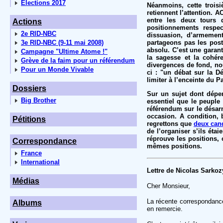
Elections 2017
Néanmoins, cette troisi
retiennent l’attention. 
entre les deux tours d
Actions
positionnements respe
2e RID-NBC
dissuasion, d’armemen
3e RID-NBC (9-11 mai 2008)
partageons pas les postu
absolu. C’est une garan
Campagne "Ultime Atome !"
la sagesse et la cohére
Grève de la faim pour un référendum
divergences de fond, no
Pour un Monde Vivable
ci : "un débat sur la D
limiter à l’enceinte du P
Dossiers
Sur un sujet dont dépen
Big Brother
essentiel que le peuple
référendum sur le désar
occasion. A condition, 
Pétitions
regrettons que
deux cand
de l’organiser s’ils ét
réprouve les positions, 
Correspondance
mêmes positions.
France
International
Lettre de Nicolas Sarkoz
Médias
Cher Monsieur,
La récente correspondance
Albums
en remercie.