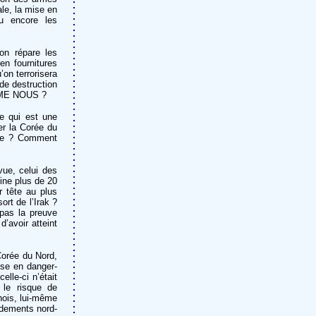
ale, la mise en
ou encore les
on répare les
en fournitures
’on terrorisera
 de destruction
OMME NOUS ?
ire qui est une
r la Corée du
dre ? Comment
vue, celui des
eine plus de 20
r tête au plus
ort de l’Irak ?
 pas la preuve
d’avoir atteint
 Corée du Nord,
mise en danger-
elle-ci n’était
 le risque de
inois, lui-même
rdements nord-