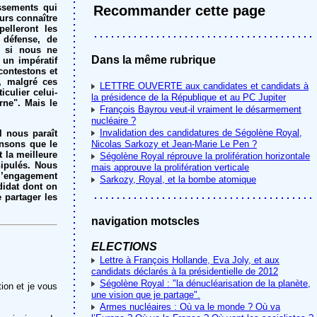
issements qui
Recommander cette page
eurs connaître
elleront les
 défense, de
e si nous ne
Dans la même rubrique
 un impératif
contestons et
e, malgré ces
LETTRE OUVERTE aux candidates et candidats à
culier celui-
la présidence de la République et au PC Jupiter
rne". Mais le
François Bayrou veut-il vraiment le désarmement
nucléaire ?
Invalidation des candidatures de Ségolène Royal,
l nous paraît
ensons que le
Nicolas Sarkozy et Jean-Marie Le Pen ?
 la meilleure
Ségolène Royal réprouve la prolifération horizontale
nipulés. Nous
mais approuve la prolifération verticale
 l’engagement
Sarkozy, Royal, et la bombe atomique
didat dont on
 partager les
navigation motscles
ELECTIONS
Lettre à François Hollande, Eva Joly, et aux
candidats déclarés à la présidentielle de 2012
Ségolène Royal : "la dénucléarisation de la planète,
ion et je vous
une vision que je partage".
Armes nucléaires : Où va le monde ? Où va