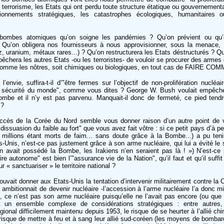
 terrorisme, les Etats qui ont perdu toute structure étatique ou gouvernement
onnements stratégiques, les catastrophes écologiques, humanitaires 
bombes atomiques qu’on soigne les pandémies ? Qu’on prévient ou qu’
? Qu’on obligera nos fournisseurs à nous approvisionner, sous la menace, 
az, uranium, métaux rares...) ? Qu’on restructurera les Etats déstructurés ? Qu
pêchera les autres Etats -ou les terroristes- de vouloir se procurer des armes
 comme les nôtres, soit chimiques ou biologiques, en tout cas de FAIRE C
l’envie, suffira-t-il d’"être fermes sur l’objectif de non-prolifération nucléa
a sécurité du monde", comme vous dites ? George W. Bush voulait empêche
ombe et il n’y est pas parvenu. Manquait-il donc de fermeté, ce pied ten
 ?
uccès de la Corée du Nord semble vous donner raison d’un autre point de 
"dissuasion du faible au fort" que vous avez fait vôtre : si ce petit pays d’à p
x millions étant morts de faim... sans doute grâce à la Bombe...) a pu teni
s-Unis, n’est-ce pas justement grâce à son arme nucléaire, qui lui a évité le s
 avait possédé la Bombe, les Irakiens n’en seraient pas là ! ») N’est-ce
e autonome" est bien l’"assurance vie de la Nation", qu’il faut et qu’il suffit 
r « sanctuariser » le territoire national ?
ouvait donner aux Etats-Unis la tentation d’intervenir militairement contre la
e ambitionnait de devenir nucléaire -l’accession à l’arme nucléaire l’a donc 
, ce n’est pas son arme nucléaire puisqu’elle ne l’avait pas encore (ou que c
st un ensemble complexe de considérations stratégiques : entre autres,
gional difficilement maintenu depuis 1953, le risque de se heurter à l’allié ch
 risque de mettre à feu et à sang leur allié sud-coréen (les moyens de bomba