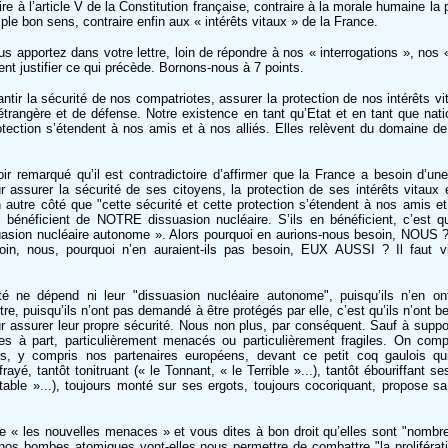
ire à l’article V de la Constitution française, contraire à la morale humaine la
ple bon sens, contraire enfin aux « intérêts vitaux » de la France.
s apportez dans votre lettre, loin de répondre à nos « interrogations », nos 
t justifier ce qui précède. Bornons-nous à 7 points.
tir la sécurité de nos compatriotes, assurer la protection de nos intérêts vi
e étrangère et de défense. Notre existence en tant qu’Etat et en tant que nat
otection s’étendent à nos amis et à nos alliés. Elles relèvent du domaine de
 remarqué qu’il est contradictoire d’affirmer que la France a besoin d’un
 assurer la sécurité de ses citoyens, la protection de ses intérêts vitaux 
n autre côté que "cette sécurité et cette protection s’étendent à nos amis et
 bénéficient de NOTRE dissuasion nucléaire. S’ils en bénéficient, c’est qu
uasion nucléaire autonome ». Alors pourquoi en aurions-nous besoin, NOUS 
in, nous, pourquoi n’en auraient-ils pas besoin, EUX AUSSI ? Il faut vit
rité ne dépend ni leur "dissuasion nucléaire autonome", puisqu’ils n’en o
tre, puisqu’ils n’ont pas demandé à être protégés par elle, c’est qu’ils n’ont 
ur assurer leur propre sécurité. Nous non plus, par conséquent. Sauf à supp
es à part, particulièrement menacés ou particulièrement fragiles. On com
s, y compris nos partenaires européens, devant ce petit coq gaulois qu
rayé, tantôt tonitruant (« le Tonnant, « le Terrible »...), tantôt ébouriffant s
able »...), toujours monté sur ses ergots, toujours cocoriquant, propose sa
« les nouvelles menaces » et vous dites à bon droit qu’elles sont "nombre
nos bombes atomiques vont-elles nous permettre de combattre "la proliféra