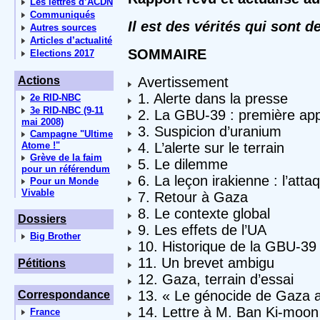
Les lettres d’ACDN
Communiqués
Il est des vérités qui sont 
Autres sources
Articles d’actualité
SOMMAIRE
Elections 2017
Actions
Avertissement
1. Alerte dans la presse
2e RID-NBC
3e RID-NBC (9-11
2. La GBU-39 : première ap
mai 2008)
3. Suspicion d’uranium
Campagne "Ultime
Atome !"
4. L’alerte sur le terrain
Grève de la faim
5. Le dilemme
pour un référendum
6. La leçon irakienne : l’att
Pour un Monde
Vivable
7. Retour à Gaza
8. Le contexte global
Dossiers
9. Les effets de l’UA
Big Brother
10. Historique de la GBU-39
11. Un brevet ambigu
Pétitions
12. Gaza, terrain d’essai
13. « Le génocide de Gaza
Correspondance
14. Lettre à M. Ban Ki-moon 
France