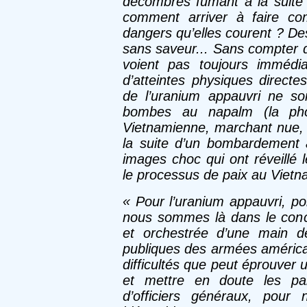
décombres fumant à la suite
comment arriver à faire com
dangers qu’elles courent ? Des
sans saveur... Sans compter q
voient pas toujours immédi
d’atteintes physiques direct
de l’uranium appauvri ne so
bombes au napalm (la phot
Vietnamienne, marchant nue, 
la suite d’un bombardement 
images choc qui ont réveillé 
le processus de paix au Vietn
« Pour l’uranium appauvri, po
nous sommes là dans le conce
et orchestrée d’une main de
publiques des armées américain
difficultés que peut éprouver 
et mettre en doute les par
d’officiers généraux, pour