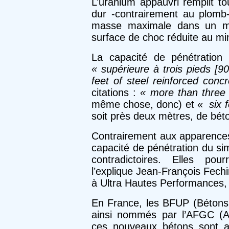
L’uranium appauvri remplit tou
dur -contrairement au plomb-
masse maximale dans un m
surface de choc réduite au m
La capacité de pénétration
« supérieure à trois pieds [
feet of steel reinforced concr
citations :
« more than three 
même chose, donc) et «
six f
soit près deux mètres, de béto
Contrairement aux apparences,
capacité de pénétration du si
contradictoires. Elles po
l’explique Jean-François Fech
à Ultra Hautes Performances,
En France, les BFUP (Bétons 
ainsi nommés par l’AFGC (As
ces nouveaux bétons sont a