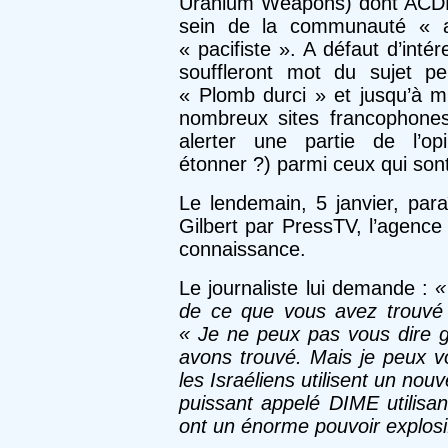
Uranium Weapons) dont ACDN f
sein de la communauté « abo
« pacifiste ». A défaut d’intér
souffleront mot du sujet pe
« Plomb durci » et jusqu’à ma
nombreux sites francophones
alerter une partie de l’opi
étonner ?) parmi ceux qui sont
Le lendemain, 5 janvier, par
Gilbert par PressTV, l’agence
connaissance.
Le journaliste lui demande :
«
de ce que vous avez trouvé 
« Je ne peux pas vous dire 
avons trouvé. Mais je peux vo
les Israéliens utilisent un no
puissant appelé DIME utilisa
ont un énorme pouvoir explosi