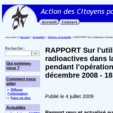
vous etes ici
Accueil
>
Actualités
>
Articles d’actualité
> RAPPORT Sur l’utilisation d’arme
Rechercher :
RAPPORT Sur l’util
radioactives dans 
Qui sommes-
pendant l’opération
nous ?
décembre 2008 - 18 
Comment nous
aider
Diffuser
l’information
Publié le 4 juillet 2009
Faire un don
Actualités
Rapport revu et actualisé au 