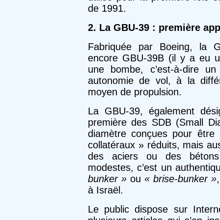
de 1991.
2. La GBU-39 : première ap
Fabriquée par Boeing, la 
encore GBU-39B (il y a eu u
une bombe, c’est-à-dire un
autonomie de vol, à la diff
moyen de propulsion.
La GBU-39, également dési
première des SDB (Small Di
diamètre conçues pour être
collatéraux » réduits, mais a
des aciers ou des bétons
modestes, c’est un authenti
bunker »
ou
« brise-bunker »
à Israël.
Le public dispose sur Inter