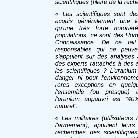
scientifiques (filière de la rec
«
Les scientifiques
sont des
acquis généralement une lo
qu’une très forte notorié
populations, ce sont des Ho
Connaissance. De ce fai
responsables qui ne peuven
s’appuient sur des analyses a
des experts rattachés à des a
les scientifiques ? L’uraniu
danger ni pour l’environnem
rares exceptions en quelq
l’ensemble (ou presque) d
l’uranium appauvri est "40
naturel".
«
Les militaires
(utilisateurs
l’armement), appuient leur
recherches des scientifiques