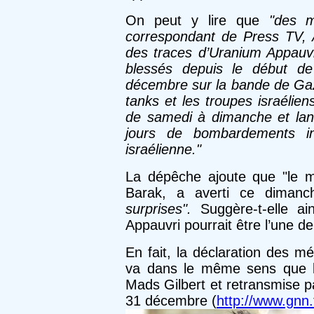
On peut y lire que
"des m
correspondant de Press TV, Ak
des traces d’Uranium Appauvr
blessés depuis le début de 
décembre sur la bande de Gaz
tanks et les troupes israéliens
de samedi à dimanche et lanc
jours de bombardements int
israélienne."
La dépêche ajoute que "le mi
Barak, a averti ce dimanch
surprises".
Suggère-t-elle ai
Appauvri pourrait être l’une d
En fait, la déclaration des m
va dans le même sens que l’
Mads Gilbert et retransmise p
31 décembre (
http://www.gnn