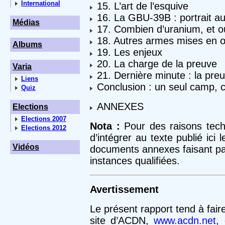
International
15. L’art de l’esquive
16. La GBU-39B : portrait a
Médias
17. Combien d’uranium, et o
18. Autres armes mises en 
Albums
19. Les enjeux
20. La charge de la preuve
Varia
21. Dernière minute : la preu
Liens
Conclusion : un seul camp, c
Quiz
ANNEXES
Elections
Elections 2007
Nota :
Pour des raisons techn
Elections 2012
d’intégrer au texte publié ici 
Vidéos
documents annexes faisant part
instances qualifiées.
Avertissement
Le présent rapport tend à faire
site d’ACDN,
www.acdn.net
,