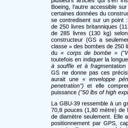
plusieurs articles qui s’en in
Boeing, l’autre accessible sur
certaines données du construc
se contredisent sur un point :
de 250 livres britanniques (1
de 285 livres (130 kg) selon 
constructeur (GS a seuleme
classe » des bombes de 250 li
du
« corps de bombe » ("W
toutefois en indiquer la longue
à souffle et à fragmentation 
GS ne donne pas ces précisi
aurait une
« enveloppe pén
penetration")
et elle compren
puissance
("50 lbs of high exp
La GBU-39 ressemble à un gr
70,8 pouces (1,80 mètre) de 
de diamètre seulement. Elle 
positionnement par GPS, capa